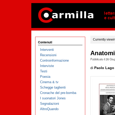
Currently viewi
Contenuti
Interventi
Anatomia
Recensioni
Pubblicato il
26 Giu
Controinformazione
Interviste
di
Paolo Lago
Testi
Poesia
Cinema & tv
Schegge taglienti
Cronache del pre-bomba
I suonatori Jones
Segnalazioni
AltroQuando