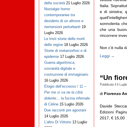
della società
21 Luglio 2026
Italia. Sopratt
Nostalgie horror
e di sinistra;
contemporanee tra
quell’intelli
desiderio di un altrove e
sonnolenta che
riemersioni perturbanti
19
che una buona 
Luglio 2026
rincorrere invec
Le tristi storie delle morti
delle regine
18 Luglio 2026
Non c’è nulla da 
Storie di metamorfosi e di
Leggi →
epidemie
17 Luglio 2026
Guerra algoritmica,
sovranità digitale e
costruzione di immaginario
“Un fior
16 Luglio 2026
Pubblicato il
5 Lugli
Elogio dell’eccesso / 11 –
Per me si va ne la città
di
Fiorenzo An
dolente…
la fucina infernale
di Cèline
15 Luglio 2026
Davide Stecca
Due racconti pre agostani
Edizioni Pagi
14 Luglio 2026
2017, € 15,00
L’altro Di Vittorio
13 Luglio