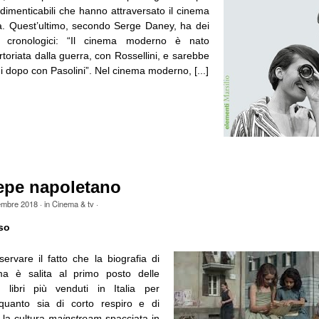
 indimenticabili che hanno attraversato il cinema
à. Quest’ultimo, secondo Serge Daney, ha dei
ni cronologici: “Il cinema moderno è nato
toriata dalla guerra, con Rossellini, e sarebbe
i dopo con Pasolini”. Nel cinema moderno, [...]
epe napoletano
embre 2018
· in
Cinema & tv
·
so
ervare il fatto che la biografia di
a è salita al primo posto delle
i libri più venduti in Italia per
uanto sia di corto respiro e di
e la cultura
mainstream
spacciata in