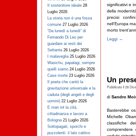
significativi e
Il sostenitore ideale
28
della modernit
Luglio 2026
precisi confi
La storia non è una fossa
nell’Europa mar
comune
27 Luglio 2026
morto trent’ann
“Da lunedì a lunedì” di
Fernando Di Leo per
Leggi →
guardare ai resti dei
Settanta
26 Luglio 2026
I malaveglia
25 Luglio 2026
Wasichu, papalagi, sempre
quelli siamo
24 Luglio 2026
Case morte
23 Luglio 2026
Un pres
Il poeta che cantò la
Pubblicato il
28 Dic
gravitazione universale e la
caduta (degli angeli e degli
di
Sandro Moi
uomini)
22 Luglio 2026
E man int la zità,
Basterebbe oss
cittadinanza e lavoro a
Michelle Obam
Bologna
21 Luglio 2026
classifiche de
Sottopagati, sporchi e
comprendere q
puzzolenti: il lato cattivo
vedute ristrett