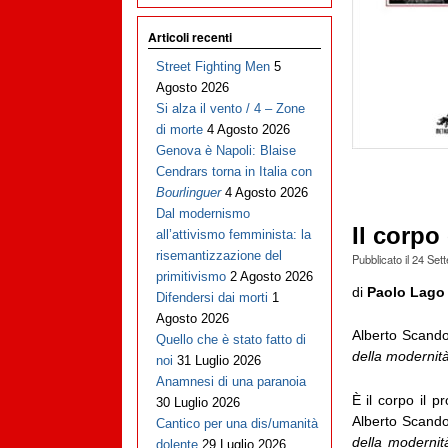
Articoli recenti
Street Fighting Men
5
Agosto 2026
Si alza il vento / 4 – Zone
di morte
4 Agosto 2026
Genova è Napoli: Blaise
Cendrars torna in Italia con
Bourlinguer
4 Agosto 2026
Dal modernismo
Il corpo
all’attivismo femminista: la
risemantizzazione del
Pubblicato il
24 Set
primitivismo
2 Agosto 2026
di
Paolo Lago
Difendersi dai morti
1
Agosto 2026
Alberto Scando
Quello che è stato fatto di
della modernit
noi
31 Luglio 2026
Anamnesi di una paranoia
È il corpo il p
30 Luglio 2026
Alberto Scand
Cantico per una dis/umanità
della modernit
dolente
29 Luglio 2026