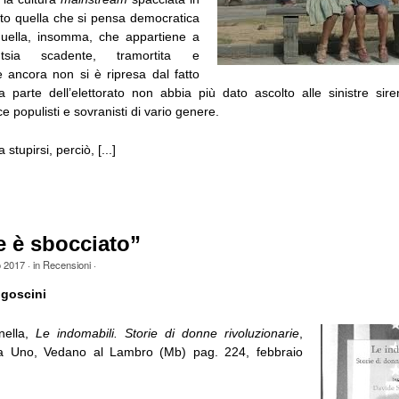
utto quella che si pensa democratica
 quella, insomma, che appartiene a
ghentsia scadente, tramortita e
 ancora non si è ripresa dal fatto
parte dell’elettorato non abbia più dato ascolto alle sinistre si
e populisti e sovranisti di vario genere.
stupirsi, perciò, [...]
e è sbocciato”
o 2017
· in
Recensioni
·
goscini
nella,
Le indomabili. Storie di donne rivoluzionarie
,
na Uno, Vedano al Lambro (Mb) pag. 224, febbraio