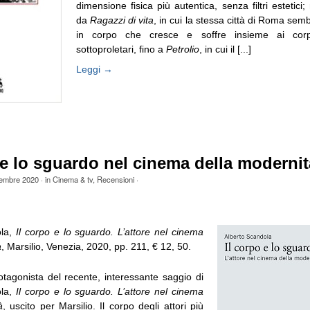
dimensione fisica più autentica, senza filtri estetici; 
da
Ragazzi di vita
, in cui la stessa città di Roma sem
in corpo che cresce e soffre insieme ai corp
sottoproletari, fino a
Petrolio
, in cui il [...]
Leggi →
 e lo sguardo nel cinema della modernit
tembre 2020
· in
Cinema & tv
,
Recensioni
·
la,
Il corpo e lo sguardo. L’attore nel cinema
à
, Marsilio, Venezia, 2020, pp. 211, € 12, 50.
rotagonista del recente, interessante saggio di
ola,
Il corpo e lo sguardo. L’attore nel cinema
à
, uscito per Marsilio. Il corpo degli attori più