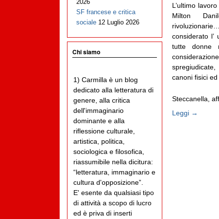
2026
L’ultimo lavoro
SF francese e critica
Milton Dani
sociale
12 Luglio 2026
rivoluzionari
considerato l’
tutte donne 
Chi siamo
considerazion
spregiudicate,
canoni fisici e
1) Carmilla è un blog
dedicato alla letteratura di
Steccanella, affi
genere, alla critica
dell'immaginario
Leggi →
dominante e alla
riflessione culturale,
artistica, politica,
sociologica e filosofica,
riassumibile nella dicitura:
“letteratura, immaginario e
cultura d'opposizione”.
E' esente da qualsiasi tipo
di attività a scopo di lucro
ed è priva di inserti