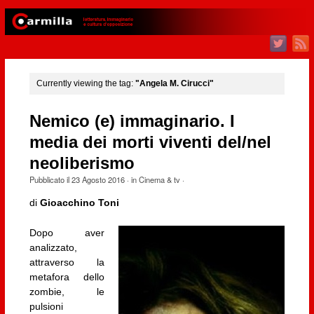
Currently viewing the tag:
"Angela M. Cirucci"
Nemico (e) immaginario. I
media dei morti viventi del/nel
neoliberismo
Pubblicato il
23 Agosto 2016
· in
Cinema & tv
·
di
Gioacchino Toni
Dopo aver
analizzato,
attraverso la
metafora dello
zombie, le
pulsioni