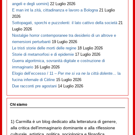
angeli e degli uomini)
22 Luglio 2026
E man int la zità, cittadinanza e lavoro a Bologna
21 Luglio
2026
Sottopagati, sporchi e puzzolenti: il lato cattivo della società
21
Luglio 2026
Nostalgie horror contemporanee tra desiderio di un altrove e
riemersioni perturbanti
19 Luglio 2026
Le tristi storie delle morti delle regine
18 Luglio 2026
Storie di metamorfosi e di epidemie
17 Luglio 2026
Guerra algoritmica, sovranità digitale e costruzione di
immaginario
16 Luglio 2026
Elogio dell’eccesso / 11 –
Per me si va ne la città dolente…
la
fucina infernale di Cèline
15 Luglio 2026
Due racconti pre agostani
14 Luglio 2026
Chi siamo
1) Carmilla è un blog dedicato alla letteratura di genere,
alla critica dell'immaginario dominante e alla riflessione
culturale, artistica, politica, sociologica e filosofica,