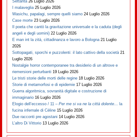
Settanta
26 Luglio 2026
I malaveglia
25 Luglio 2026
Wasichu, papalagi, sempre quelli siamo
24 Luglio 2026
Case morte
23 Luglio 2026
Il poeta che cantò la gravitazione universale e la caduta (degli
angeli e degli uomini)
22 Luglio 2026
E man int la zità, cittadinanza e lavoro a Bologna
21 Luglio
2026
Sottopagati, sporchi e puzzolenti: il lato cattivo della società
21
Luglio 2026
Nostalgie horror contemporanee tra desiderio di un altrove e
riemersioni perturbanti
19 Luglio 2026
Le tristi storie delle morti delle regine
18 Luglio 2026
Storie di metamorfosi e di epidemie
17 Luglio 2026
Guerra algoritmica, sovranità digitale e costruzione di
immaginario
16 Luglio 2026
Elogio dell’eccesso / 11 –
Per me si va ne la città dolente…
la
fucina infernale di Cèline
15 Luglio 2026
Due racconti pre agostani
14 Luglio 2026
L’altro Di Vittorio
13 Luglio 2026