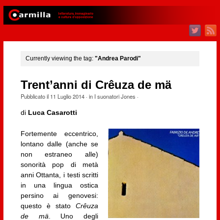
Currently viewing the tag:
"Andrea Parodi"
Trent’anni di Crêuza de mä
Pubblicato il
11 Luglio 2014
· in
I suonatori Jones
·
di
Luca Casarotti
Fortemente eccentrico,
lontano dalle (anche se
non estraneo alle)
sonorità pop di metà
anni Ottanta, i testi scritti
in una lingua ostica
persino ai genovesi:
questo è stato
Crêuza
de mä
. Uno degli