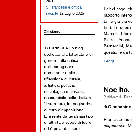
2026
SF francese e critica
I dieci saggi 
sociale
12 Luglio 2026
rapporto interc
tema già più vo
In tale opera,
Chi siamo
Marcello Flore
Pietro Adamo
Bernardini, Mas
1) Carmilla è un blog
questione da tutt
dedicato alla letteratura di
genere, alla critica
Leggi →
dell'immaginario
dominante e alla
riflessione culturale,
artistica, politica,
Noe Itō,
sociologica e filosofica,
Pubblicato il
5 Dice
riassumibile nella dicitura:
“letteratura, immaginario e
di
Gioacchino
cultura d'opposizione”.
E' esente da qualsiasi tipo
Francisco Sor
di attività a scopo di lucro
giapponese
, M
ed è priva di inserti