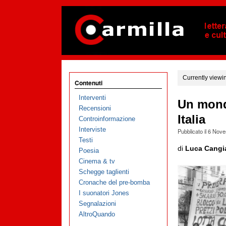
Currently viewi
Contenuti
Interventi
Un mondo
Recensioni
Italia
Controinformazione
Interviste
Pubblicato il
6 Nove
Testi
di
Luca Cangi
Poesia
Cinema & tv
Schegge taglienti
Cronache del pre-bomba
I suonatori Jones
Segnalazioni
AltroQuando