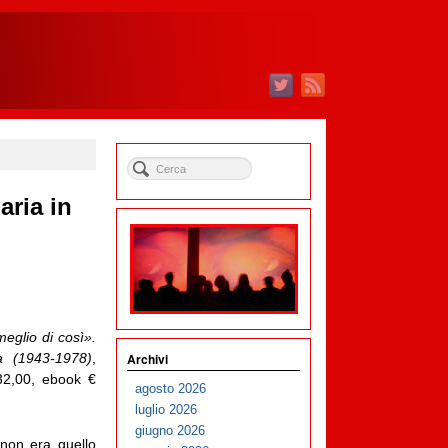
aria in
glio di così».
Archivi
ia (1943-1978)
,
32,00, ebook €
agosto 2026
luglio 2026
giugno 2026
 non era quello