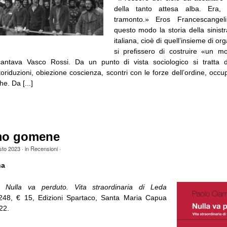
della tanto attesa alba. Era, 
tramonto.» Eros Francescangel
questo modo la storia della sinistr
italiana, cioè di quell’insieme di or
si prefissero di costruire «un m
antava Vasco Rossi. Da un punto di vista sociologico si tratta d
oriduzioni, obiezione coscienza, scontri con le forze dell’ordine, occu
he. Da [...]
mo gomene
sto 2023
· in
Recensioni
·
na
i,
Nulla va perduto. Vita straordinaria di Leda
 248, € 15, Edizioni Spartaco, Santa Maria Capua
22.