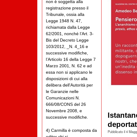
non è soggetta alla
registrazione presso il
Tribunale, ossia alla
Legge 1948 N. 47,
richiamata dalla Legge
62/2001, nonché l’Art. 3-
Bis del Decreto Legge
103/2012, _N. 4_16 e
successive modifiche,
l’Articolo 16 della Legge 7
Marzo 2001, N. 62 e ad
essa non si applicano le
disposizioni di cui alla
delibera dell'Autorità per
le Garanzie nelle
Comunicazioni N.
666/08/CONS del 26
Novembre 2008, e
Istantan
successive modifiche.
deportat
4) Carmilla è composta da
Pubblicato il
4 Magg
editor chi si