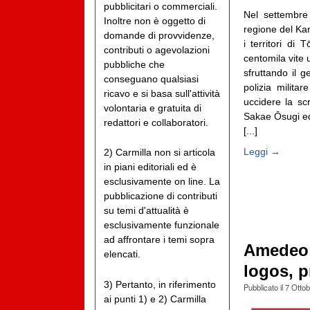
pubblicitari o commerciali.
Nel settembre
Inoltre non è oggetto di
regione del Ka
domande di provvidenze,
i territori d
contributi o agevolazioni
centomila vite 
pubbliche che
sfruttando il 
conseguano qualsiasi
polizia milita
ricavo e si basa sull'attività
uccidere la scr
volontaria e gratuita di
Sakae Ōsugi ed 
redattori e collaboratori.
[...]
Leggi →
2) Carmilla non si articola
in piani editoriali ed è
esclusivamente on line. La
pubblicazione di contributi
su temi d'attualità è
esclusivamente funzionale
ad affrontare i temi sopra
Amedeo 
elencati.
logos, p
3) Pertanto, in riferimento
Pubblicato il
7 Otto
ai punti 1) e 2) Carmilla