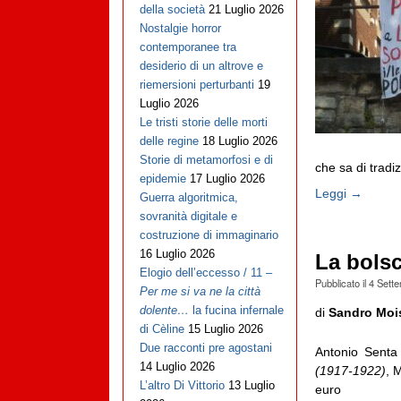
della società
21 Luglio 2026
Nostalgie horror
contemporanee tra
desiderio di un altrove e
riemersioni perturbanti
19
Luglio 2026
Le tristi storie delle morti
delle regine
18 Luglio 2026
Storie di metamorfosi e di
che sa di tradizi
epidemie
17 Luglio 2026
Leggi →
Guerra algoritmica,
sovranità digitale e
costruzione di immaginario
16 Luglio 2026
La bolsc
Elogio dell’eccesso / 11 –
Pubblicato il
4 Sett
Per me si va ne la città
dolente…
la fucina infernale
di
Sandro Moi
di Cèline
15 Luglio 2026
Due racconti pre agostani
Antonio Senta
14 Luglio 2026
(1917-1922)
, 
L’altro Di Vittorio
13 Luglio
euro