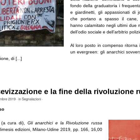
fondo della graduatoria i frequenta
e giardinetti, gli appassionati di 
che portano a spasso il cane, 
hanno calamitato negli ultimi due 
dell’odio sociale e dell’arbitrio poliz
Al loro posto in compenso ritorna i
un evergreen: gli anarchici sovvers
one, di [...]
evizzazione e la fine della rivoluzione 
embre 2019
· in
Segnalazioni
·
so
 (a cura di),
Gli anarchici e la Rivoluzione russa
Mimesis edizioni, Milano-Udine 2019, pp. 166, 16,00