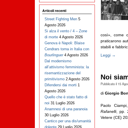
Articoli recenti
Street Fighting Men
5
Agosto 2026
Si alza il vento / 4 – Zone
così», come c
di morte
4 Agosto 2026
praticarono aut
Genova è Napoli: Blaise
stabili e fabbric
Cendrars torna in Italia con
Leggi →
Bourlinguer
4 Agosto 2026
Dal modernismo
all’attivismo femminista: la
risemantizzazione del
Noi sia
primitivismo
2 Agosto 2026
Pubblicato il
15 Ago
Difendersi dai morti
1
Agosto 2026
di
Giorgio Bo
Quello che è stato fatto di
noi
31 Luglio 2026
Paolo Ciamp
Anamnesi di una paranoia
Rafanelli
, pp.
30 Luglio 2026
Vetere (CE) 20
Cantico per una dis/umanità
dolente
29 Luglio 2026