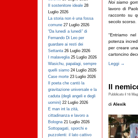
Noi siamo go
Il sostenitore ideale
28
lavoro di Pao
Luglio 2026
racconto su que
La storia non è una fossa
secolo scorso.
comune
27 Luglio 2026
“Da lunedì a lunedì” di
“Entriamo ne
Fernando Di Leo per
potenza incredi
guardare ai resti dei
per creare una 
Settanta
26 Luglio 2026
cartoncino deco
I malaveglia
25 Luglio 2026
Leggi →
Wasichu, papalagi, sempre
quelli siamo
24 Luglio 2026
Case morte
23 Luglio 2026
Il poeta che cantò la
Il nemic
gravitazione universale e la
Pubblicato il
16 Mag
caduta (degli angeli e degli
uomini)
22 Luglio 2026
di
Alexik
E man int la zità,
cittadinanza e lavoro a
Bologna
21 Luglio 2026
Sottopagati, sporchi e
puzzolenti: il lato cattivo