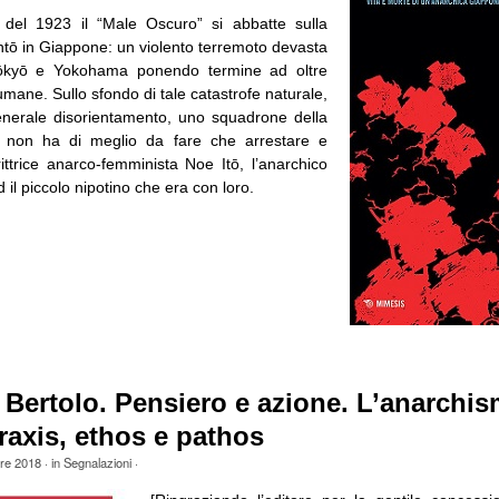
 del 1923 il “Male Oscuro” si abbatte sulla
ntō in Giappone: un violento terremoto devasta
i Tōkyō e Yokohama ponendo termine ad oltre
umane. Sullo sfondo di tale catastrofe naturale,
generale disorientamento, uno squadrone della
re non ha di meglio da fare che arrestare e
ittrice anarco-femminista Noe Itō, l’anarchico
il piccolo nipotino che era con loro.
Bertolo. Pensiero e azione. L’anarchi
raxis, ethos e pathos
bre 2018
· in
Segnalazioni
·