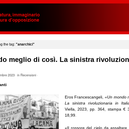
ng the tag:
"anarchici"
 meglio di così. La sinistra rivoluzion
mbre 2023
· in
Recensioni
·
anti
Eros Francescangeli,
«Un mondo me
La sinistra rivoluzionaria in Ital
Viella, 2023, pp. 364, stampa € 
18,99.
«Il rossore del cielo da assaltare