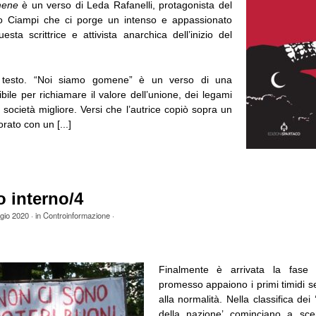
mene
è un verso di Leda Rafanelli, protagonista del
lo Ciampi che ci porge un intenso e appassionato
sta scrittrice e attivista anarchica dell’inizio del
l testo. “Noi siamo gomene” è un verso di una
bile per richiamare il valore dell’unione, dei legami
società migliore. Versi che l’autrice copiò sopra un
rato con un [...]
o interno/4
gio 2020
· in
Controinformazione
·
Finalmente è arrivata la fas
promesso appaiono i primi timidi se
alla normalità. Nella classifica dei 
della nazione’ cominciano a sce