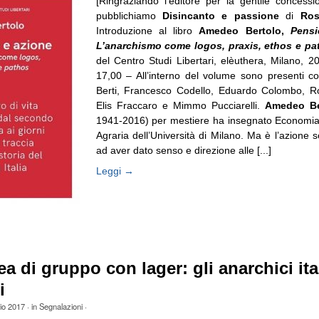
[Ringraziando l’editore per la gentile concessi
pubblichiamo
Disincanto e passione
di
Ros
Introduzione al libro
Amedeo Bertolo,
Pensi
L’anarchismo come logos, praxis, ethos e pa
del Centro Studi Libertari, elèuthera, Milano, 2
17,00 – All’interno del volume sono presenti con
Berti, Francesco Codello, Eduardo Colombo, Ro
Elis Fraccaro e Mimmo Pucciarelli.
Amedeo Be
1941-2016) per mestiere ha insegnato Economia 
Agraria dell’Università di Milano. Ma è l’azione so
ad aver dato senso e direzione alle [...]
Leggi →
ea di gruppo con lager: gli anarchici ita
i
io 2017
· in
Segnalazioni
·