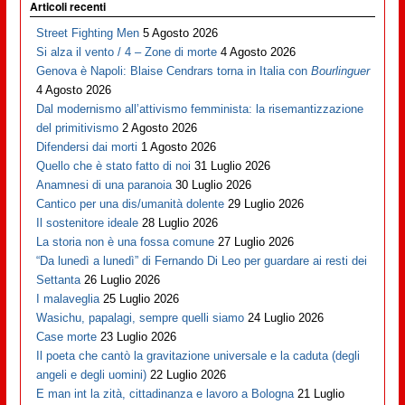
Articoli recenti
Street Fighting Men
5 Agosto 2026
Si alza il vento / 4 – Zone di morte
4 Agosto 2026
Genova è Napoli: Blaise Cendrars torna in Italia con
Bourlinguer
4 Agosto 2026
Dal modernismo all’attivismo femminista: la risemantizzazione
del primitivismo
2 Agosto 2026
Difendersi dai morti
1 Agosto 2026
Quello che è stato fatto di noi
31 Luglio 2026
Anamnesi di una paranoia
30 Luglio 2026
Cantico per una dis/umanità dolente
29 Luglio 2026
Il sostenitore ideale
28 Luglio 2026
La storia non è una fossa comune
27 Luglio 2026
“Da lunedì a lunedì” di Fernando Di Leo per guardare ai resti dei
Settanta
26 Luglio 2026
I malaveglia
25 Luglio 2026
Wasichu, papalagi, sempre quelli siamo
24 Luglio 2026
Case morte
23 Luglio 2026
Il poeta che cantò la gravitazione universale e la caduta (degli
angeli e degli uomini)
22 Luglio 2026
E man int la zità, cittadinanza e lavoro a Bologna
21 Luglio