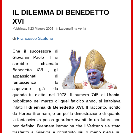
IL DILEMMA DI BENEDETTO
XVI
Pubblicato il
23 Maggio 2005
· in
La penultima verità
·
di
Francesco Scalone
Che il successore di
Giovanni Paolo II si
sarebbe chiamato
Benedetto XVI , gli
appassionati di
fantascienza lo
sapevano già da
quando fu eletto, nel 1978. Il numero 745 di Urania,
pubblicato nel marzo di quel fatidico anno, si intitolava
infatti
Il dilemma di Benedetto XVI
. Il racconto, scritto
da Herbie Brennam, è un po’ la dimostrazione di quanto
la fantascienza possa guardare avanti. In un futuro non
ben definito, Brennam immagina che il Vaticano sia stato
trasferito a Ginevra e ricostruito più o meno pietra su