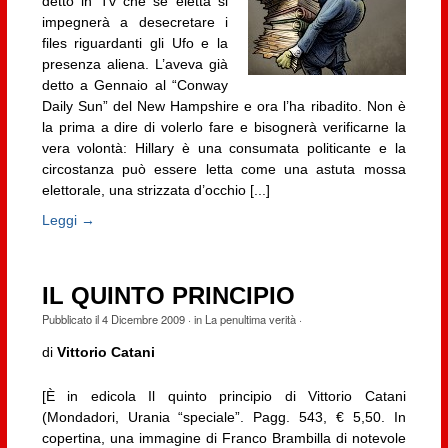
detto in Tv che se eletta si
impegnerà a desecretare i
files riguardanti gli Ufo e la
presenza aliena. L’aveva già
detto a Gennaio al “Conway
Daily Sun” del New Hampshire e ora l’ha ribadito. Non è
la prima a dire di volerlo fare e bisognerà verificarne la
vera volontà: Hillary è una consumata politicante e la
circostanza può essere letta come una astuta mossa
elettorale, una strizzata d’occhio [...]
Leggi →
IL QUINTO PRINCIPIO
Pubblicato il
4 Dicembre 2009
· in
La penultima verità
·
di
Vittorio Catani
[È in edicola Il quinto principio di Vittorio Catani
(Mondadori, Urania “speciale”. Pagg. 543, € 5,50. In
copertina, una immagine di Franco Brambilla di notevole