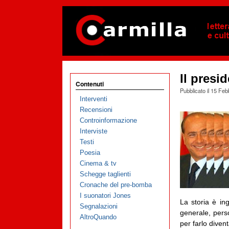
Il presi
Contenuti
Pubblicato il
15 Feb
Interventi
Recensioni
Controinformazione
Interviste
Testi
Poesia
Cinema & tv
Schegge taglienti
Cronache del pre-bomba
I suonatori Jones
La storia è i
Segnalazioni
generale, perso
AltroQuando
per farlo divent