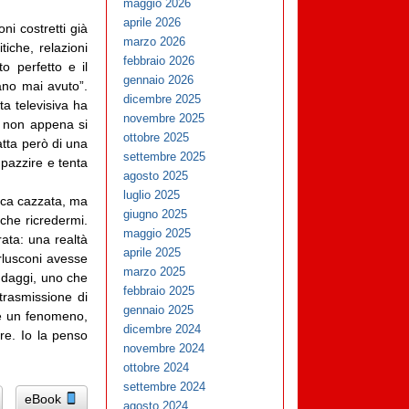
maggio 2026
aprile 2026
ni costretti già
marzo 2026
tiche, relazioni
febbraio 2026
o perfetto e il
gennaio 2026
iano mai avuto”.
dicembre 2025
ta televisiva ha
novembre 2025
é non appena si
ottobre 2025
ratta però di una
settembre 2025
mpazzire e tenta
agosto 2025
luglio 2025
ca cazzata, ma
giugno 2025
che ricredermi.
maggio 2025
rata: una realtà
aprile 2025
rlusconi avesse
marzo 2025
ondaggi, uno che
febbraio 2025
trasmissione di
gennaio 2025
 è un fenomeno,
dicembre 2024
re. Io la penso
novembre 2024
ottobre 2024
settembre 2024
eBook
agosto 2024