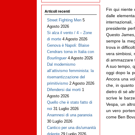
Fin qui niente 
Articoli recenti
dalle elementar
Street Fighting Men
5
internazionali
Agosto 2026
presidente perf
Si alza il vento / 4 – Zone
Questo James, i
di morte
4 Agosto 2026
sempre la megl
Genova è Napoli: Blaise
trova in diffico
Cendrars torna in Italia con
vera simbiosi, 
Bourlinguer
4 Agosto 2026
di ammazzare tu
Dal modernismo
A suo tempo, 
all’attivismo femminista: la
oggi dopo la p
risemantizzazione del
Ancora una volt
primitivismo
2 Agosto 2026
che, in quanto
Difendersi dai morti
1
dietro di sé al
Agosto 2026
scrive le barz
Quello che è stato fatto di
Vespa, un altr
noi
31 Luglio 2026
un vero porten
Anamnesi di una paranoia
come Ben Bova,
30 Luglio 2026
Cantico per una dis/umanità
dolente
29 Luglio 2026