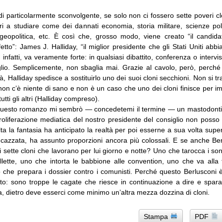
di particolarmente sconvolgente, se solo non ci fossero sette poveri clo
i a studiare come dei dannati economia, storia militare, scienze poli
, geopolitica, etc. È così che, grosso modo, viene creato “il candidat
etto”: James J. Halliday, “il miglior presidente che gli Stati Uniti abb
nfatti, va veramente forte: in qualsiasi dibattito, conferenza o intervis
io. Semplicemente, non sbaglia mai. Grazie al cavolo, però, perch
ltà, Halliday spedisce a sostituirlo uno dei suoi cloni secchioni. Non si t
non c’è niente di sano e non è un caso che uno dei cloni finisce per i
tti gli altri (Halliday compreso).
questo romanzo mi sembrò — concedetemi il termine — un mastodonti
roliferazione mediatica del nostro presidente del consiglio non posso 
a la fantasia ha anticipato la realtà per poi esserne a sua volta supe
 cazzata, ha assunto proporzioni ancora più colossali. E se anche Be
tri sette cloni che lavorano per lui giorno e notte? Uno che tarocca i s
ellette, uno che intorta le babbione alle convention, uno che va alla 
o che prepara i dossier contro i comunisti. Perché questo Berlusconi
to: sono troppe le cagate che riesce in continuazione a dire e spara
 dietro deve esserci come minimo un’altra mezza dozzina di cloni.
Stampa
PDF