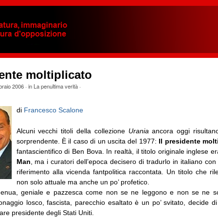
dente moltiplicato
braio 2006
· in
La penultima verità
·
di
Francesco Scalone
Alcuni vecchi titoli della collezione
Urania
ancora oggi risultano
sorprendente. È il caso di un uscita del 1977:
Il presidente molt
fantascientifico di Ben Bova. In realtà, il titolo originale inglese e
Man
, ma i curatori dell’epoca decisero di tradurlo in italiano con
riferimento alla vicenda fantpolitica raccontata. Un titolo che ri
non solo attuale ma anche un po’ profetico.
ngenua, geniale e pazzesca come non se ne leggono e non se ne sc
naggio losco, fascista, parecchio esaltato è un po’ svitato, decide di c
are presidente degli Stati Uniti.