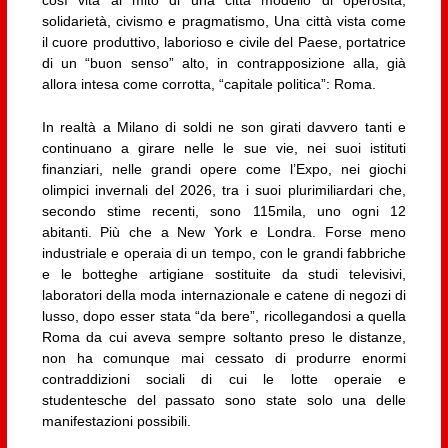
solidarietà, civismo e pragmatismo, Una città vista come
il cuore produttivo, laborioso e civile del Paese, portatrice
di un “buon senso” alto, in contrapposizione alla, già
allora intesa come corrotta, “capitale politica”: Roma.
In realtà a Milano di soldi ne son girati davvero tanti e
continuano a girare nelle le sue vie, nei suoi istituti
finanziari, nelle grandi opere come l’Expo, nei giochi
olimpici invernali del 2026, tra i suoi plurimiliardari che,
secondo stime recenti, sono 115mila, uno ogni 12
abitanti. Più che a New York e Londra. Forse meno
industriale e operaia di un tempo, con le grandi fabbriche
e le botteghe artigiane sostituite da studi televisivi,
laboratori della moda internazionale e catene di negozi di
lusso, dopo esser stata “da bere”, ricollegandosi a quella
Roma da cui aveva sempre soltanto preso le distanze,
non ha comunque mai cessato di produrre enormi
contraddizioni sociali di cui le lotte operaie e
studentesche del passato sono state solo una delle
manifestazioni possibili.