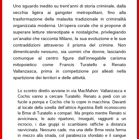
Uno sguardo inedito su trent’anni di storia criminale, dalla
vecchia ligéra ai gangster metropolitani, fino alla
trasformazione della malavita tradizionale in criminalità
organizzata moderna. Un’opera corale che si propone di
superare letture stereotipate e nostalgiche, privilegiando
un’analisi che racconta Milano, la sua evoluzione e le sue
contraddizioni attraverso il prisma del crimine. Non
dimenticando nessuno, sia uomini che donne, lasciando
comunque al centro figure dall’innegabile carisma
mitopoietico come Francis Turatello e Renato
Vallanzasca, prima in competizione poi alleati nella
spartizione dei territori e delle attività.
Lo scontro diretto avviene in via MacMahon: Vallanzasca e
Cochis vanno a cercare Turatello. Renato a piedi con un
fucile a pompa e Cochis che lo copre in macchina. Davanti
al locale della sorella dell’attrice Agostina Belli riconoscono
le Bmw di Turatello e compari. Ma proprio mentre Renato si
avvicinava, le auto ripartono, Inseguiti, raggiunti a un
incrocio, i due gruppi si scambiano raffiche a distanza
ravvicinata. Nessuno cade, ma una delle Bmw resta ferma
in mezzo alla strada, col parabrezza sfondato e il sangue