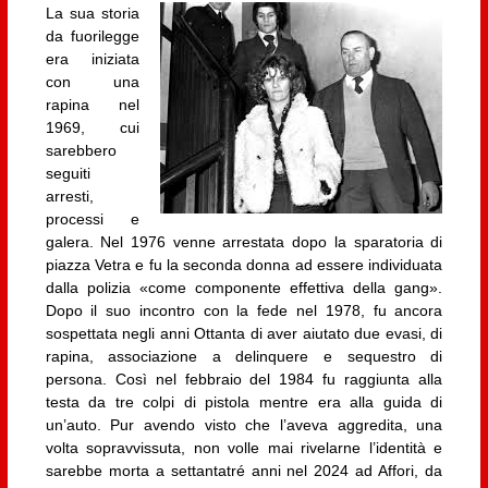
La sua storia
da fuorilegge
era iniziata
con una
rapina nel
1969, cui
sarebbero
seguiti
arresti,
processi e
galera. Nel 1976 venne arrestata dopo la sparatoria di
piazza Vetra e fu la seconda donna ad essere individuata
dalla polizia «come componente effettiva della gang».
Dopo il suo incontro con la fede nel 1978, fu ancora
sospettata negli anni Ottanta di aver aiutato due evasi, di
rapina, associazione a delinquere e sequestro di
persona. Così nel febbraio del 1984 fu raggiunta alla
testa da tre colpi di pistola mentre era alla guida di
un’auto. Pur avendo visto che l’aveva aggredita, una
volta sopravvissuta, non volle mai rivelarne l’identità e
sarebbe morta a settantatré anni nel 2024 ad Affori, da