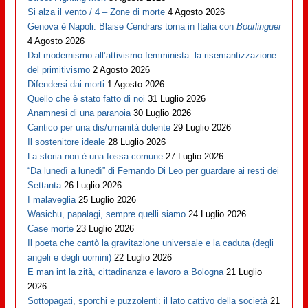
Si alza il vento / 4 – Zone di morte
4 Agosto 2026
Genova è Napoli: Blaise Cendrars torna in Italia con
Bourlinguer
4 Agosto 2026
Dal modernismo all’attivismo femminista: la risemantizzazione
del primitivismo
2 Agosto 2026
Difendersi dai morti
1 Agosto 2026
Quello che è stato fatto di noi
31 Luglio 2026
Anamnesi di una paranoia
30 Luglio 2026
Cantico per una dis/umanità dolente
29 Luglio 2026
Il sostenitore ideale
28 Luglio 2026
La storia non è una fossa comune
27 Luglio 2026
“Da lunedì a lunedì” di Fernando Di Leo per guardare ai resti dei
Settanta
26 Luglio 2026
I malaveglia
25 Luglio 2026
Wasichu, papalagi, sempre quelli siamo
24 Luglio 2026
Case morte
23 Luglio 2026
Il poeta che cantò la gravitazione universale e la caduta (degli
angeli e degli uomini)
22 Luglio 2026
E man int la zità, cittadinanza e lavoro a Bologna
21 Luglio
2026
Sottopagati, sporchi e puzzolenti: il lato cattivo della società
21