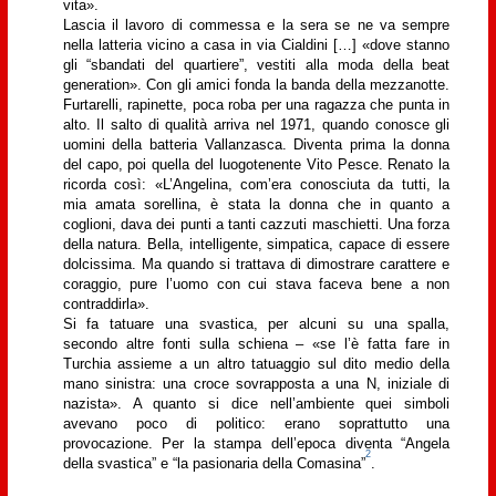
vita».
Lascia il lavoro di commessa e la sera se ne va sempre
nella latteria vicino a casa in via Cialdini […] «dove stanno
gli “sbandati del quartiere”, vestiti alla moda della beat
generation». Con gli amici fonda la banda della mezzanotte.
Furtarelli, rapinette, poca roba per una ragazza che punta in
alto. Il salto di qualità arriva nel 1971, quando conosce gli
uomini della batteria Vallanzasca. Diventa prima la donna
del capo, poi quella del luogotenente Vito Pesce. Renato la
ricorda così: «L’Angelina, com’era conosciuta da tutti, la
mia amata sorellina, è stata la donna che in quanto a
coglioni, dava dei punti a tanti cazzuti maschietti. Una forza
della natura. Bella, intelligente, simpatica, capace di essere
dolcissima. Ma quando si trattava di dimostrare carattere e
coraggio, pure l’uomo con cui stava faceva bene a non
contraddirla».
Si fa tatuare una svastica, per alcuni su una spalla,
secondo altre fonti sulla schiena – «se l’è fatta fare in
Turchia assieme a un altro tatuaggio sul dito medio della
mano sinistra: una croce sovrapposta a una N, iniziale di
nazista». A quanto si dice nell’ambiente quei simboli
avevano poco di politico: erano soprattutto una
provocazione. Per la stampa dell’epoca diventa “Angela
2
della svastica” e “la pasionaria della Comasina”
.