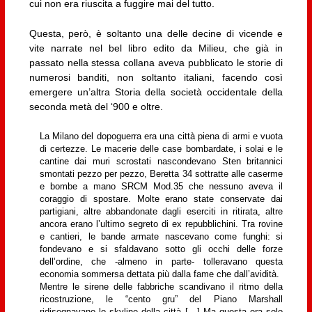
cui non era riuscita a fuggire mai del tutto.
Questa, però, è soltanto una delle decine di vicende e
vite narrate nel bel libro edito da Milieu, che già in
passato nella stessa collana aveva pubblicato le storie di
numerosi banditi, non soltanto italiani, facendo così
emergere un’altra Storia della società occidentale della
seconda metà del ‘900 e oltre.
La Milano del dopoguerra era una città piena di armi e vuota
di certezze. Le macerie delle case bombardate, i solai e le
cantine dai muri scrostati nascondevano Sten britannici
smontati pezzo per pezzo, Beretta 34 sottratte alle caserme
e bombe a mano SRCM Mod.35 che nessuno aveva il
coraggio di spostare. Molte erano state conservate dai
partigiani, altre abbandonate dagli eserciti in ritirata, altre
ancora erano l’ultimo segreto di ex repubblichini. Tra rovine
e cantieri, le bande armate nascevano come funghi: si
fondevano e si sfaldavano sotto gli occhi delle forze
dell’ordine, che -almeno in parte- tolleravano questa
economia sommersa dettata più dalla fame che dall’avidità.
Mentre le sirene delle fabbriche scandivano il ritmo della
ricostruzione, le “cento gru” del Piano Marshall
ridisegnavano lo skyline della città […] Ma questa era solo