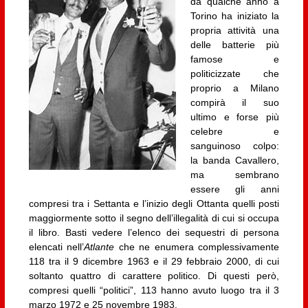
da qualche anno a
Torino ha iniziato la
propria attività una
delle batterie più
famose e
politicizzate che
proprio a Milano
compirà il suo
ultimo e forse più
celebre e
sanguinoso colpo:
la banda Cavallero,
ma sembrano
essere gli anni
compresi tra i Settanta e l’inizio degli Ottanta quelli posti
maggiormente sotto il segno dell’illegalità di cui si occupa
il libro. Basti vedere l’elenco dei sequestri di persona
elencati nell’
Atlante
che ne enumera complessivamente
118 tra il 9 dicembre 1963 e il 29 febbraio 2000, di cui
soltanto quattro di carattere politico. Di questi però,
compresi quelli “politici”, 113 hanno avuto luogo tra il 3
marzo 1972 e 25 novembre 1983.