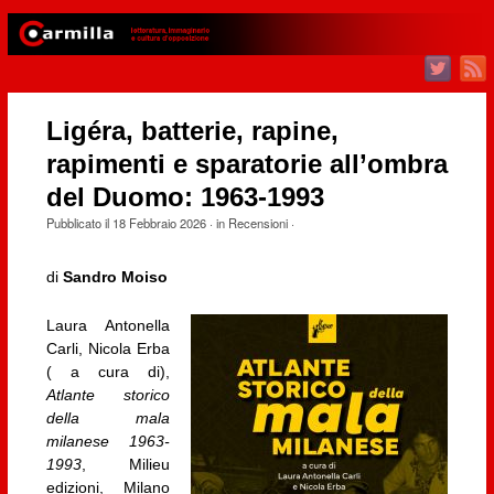
Ligéra, batterie, rapine,
rapimenti e sparatorie all’ombra
del Duomo: 1963-1993
Pubblicato il
18 Febbraio 2026
· in
Recensioni
·
di
Sandro Moiso
Laura Antonella
Carli, Nicola Erba
( a cura di),
Atlante storico
della mala
milanese 1963-
1993
, Milieu
edizioni, Milano