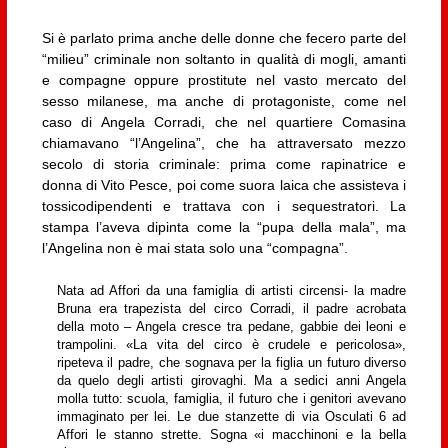
Si è parlato prima anche delle donne che fecero parte del
“milieu” criminale non soltanto in qualità di mogli, amanti
e compagne oppure prostitute nel vasto mercato del
sesso milanese, ma anche di protagoniste, come nel
caso di Angela Corradi, che nel quartiere Comasina
chiamavano “l’Angelina”, che ha attraversato mezzo
secolo di storia criminale: prima come rapinatrice e
donna di Vito Pesce, poi come suora laica che assisteva i
tossicodipendenti e trattava con i sequestratori. La
stampa l’aveva dipinta come la “pupa della mala”, ma
l’Angelina non è mai stata solo una “compagna”.
Nata ad Affori da una famiglia di artisti circensi- la madre
Bruna era trapezista del circo Corradi, il padre acrobata
della moto – Angela cresce tra pedane, gabbie dei leoni e
trampolini. «La vita del circo è crudele e pericolosa»,
ripeteva il padre, che sognava per la figlia un futuro diverso
da quelo degli artisti girovaghi. Ma a sedici anni Angela
molla tutto: scuola, famiglia, il futuro che i genitori avevano
immaginato per lei. Le due stanzette di via Osculati 6 ad
Affori le stanno strette. Sogna «i macchinoni e la bella