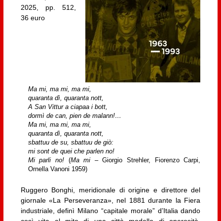
2025, pp. 512,
36 euro
Ma mi, ma mi, ma mi,
quaranta dì, quaranta nott,
A San Vittur a ciapaa i bott,
dormì de can, pien de malann!…
Ma mi, ma mi, ma mi,
quaranta dì, quaranta nott,
sbattuu de su, sbattuu de giò:
mi sont de quei che parlen no!
Mi parli no!
(
Ma mi
– Giorgio Strehler, Fiorenzo Carpi,
Ornella Vanoni 1959)
Ruggero Bonghi, meridionale di origine e direttore del
giornale «La Perseveranza», nel 1881 durante la Fiera
industriale, definì Milano “capitale morale” d’Italia dando
così vita al mito di una città modello di operosità,