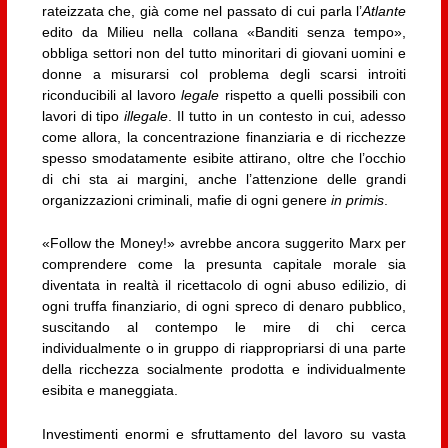
rateizzata che, già come nel passato di cui parla l’
Atlante
edito da Milieu nella collana «Banditi senza tempo»,
obbliga settori non del tutto minoritari di giovani uomini e
donne a misurarsi col problema degli scarsi introiti
riconducibili al lavoro
legale
rispetto a quelli possibili con
lavori di tipo
illegale
. Il tutto in un contesto in cui, adesso
come allora, la concentrazione finanziaria e di ricchezze
spesso smodatamente esibite attirano, oltre che l’occhio
di chi sta ai margini, anche l’attenzione delle grandi
organizzazioni criminali, mafie di ogni genere
in primis
.
«Follow the Money!» avrebbe ancora suggerito Marx per
comprendere come la presunta capitale morale sia
diventata in realtà il ricettacolo di ogni abuso edilizio, di
ogni truffa finanziario, di ogni spreco di denaro pubblico,
suscitando al contempo le mire di chi cerca
individualmente o in gruppo di riappropriarsi di una parte
della ricchezza socialmente prodotta e individualmente
esibita e maneggiata.
Investimenti enormi e sfruttamento del lavoro su vasta