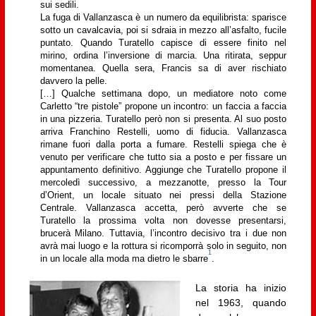
sui sedili.
La fuga di Vallanzasca è un numero da equilibrista: sparisce
sotto un cavalcavia, poi si sdraia in mezzo all’asfalto, fucile
puntato. Quando Turatello capisce di essere finito nel
mirino, ordina l’inversione di marcia. Una ritirata, seppur
momentanea. Quella sera, Francis sa di aver rischiato
davvero la pelle.
[…] Qualche settimana dopo, un mediatore noto come
Carletto “tre pistole” propone un incontro: un faccia a faccia
in una pizzeria. Turatello però non si presenta. Al suo posto
arriva Franchino Restelli, uomo di fiducia. Vallanzasca
rimane fuori dalla porta a fumare. Restelli spiega che è
venuto per verificare che tutto sia a posto e per fissare un
appuntamento definitivo. Aggiunge che Turatello propone il
mercoledì successivo, a mezzanotte, presso la Tour
d’Orient, un locale situato nei pressi della Stazione
Centrale. Vallanzasca accetta, però avverte che se
Turatello la prossima volta non dovesse presentarsi,
brucerà Milano. Tuttavia, l’incontro decisivo tra i due non
avrà mai luogo e la rottura si ricomporrà solo in seguito, non
1
in un locale alla moda ma dietro le sbarre
.
La storia ha inizio
nel 1963, quando