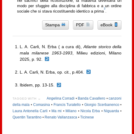
nei sacrifici della ricostruzione, la malavita diventava un
modo per sfuggire alla disciplina di fabbrica e a un ordine
3
sociale che si stava ricostituendo identico a prima
.
Stampa
PDF
eBook
L. A. Carli, N. Erba ( a cura di),
Atlante storico della
mala milanese 1963-1993
, Milieu edizioni, Milano
2025, p. 92.
L. A. Carli, N. Erba, op. cit., p.404.
Ibidem, pp. 13-15.
Angelina Corradi
•
Banda Cavallero
•
canzoni
TAGGED WITH →
della mala
•
Comasina
•
Francis Turatello
•
Giorgio Scerbanenco
•
Laura Antonella Carli
•
Ma mi
•
Milano
•
Nicola Erba
•
Niguarda
•
Quentin Tarantino
•
Renato Vallanzasca
•
Ticinese