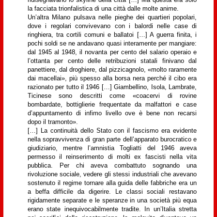
la facciata trionfalistica di una città dalle molte anime.
Un’altra Milano pulsava nelle pieghe dei quartieri popolari,
dove i regolari convivevano con i balordi nelle case di
ringhiera, tra cortili comuni e ballatoi […] A guerra finita, i
pochi soldi se ne andavano quasi interamente per mangiare:
dal 1945 al 1948, il novanta per cento del salario operaio e
l’ottanta per cento delle retribuzioni statali finivano dal
panettiere, dal droghiere, dal pizzicagnolo, «molto raramente
dai macellai», più spesso alla borsa nera perché il cibo era
razionato per tutto il 1946 […] Giambellino, Isola, Lambrate,
Ticinese sono descritti come «coacervi di rovine
bombardate, bottiglierie frequentate da malfattori e case
d’appuntamento di infimo livello ove è bene non recarsi
dopo il tramonto».
[…] La continuità dello Stato con il fascismo era evidente
nella sopravvivenza di gran parte dell’apparato burocratico e
giudiziario, mentre l’amnistia Togliatti del 1946 aveva
permesso il reinserimento di molti ex fascisti nella vita
pubblica. Per chi aveva combattuto sognando una
rivoluzione sociale, vedere gli stessi industriali che avevano
sostenuto il regime tornare alla guida delle fabbriche era un
a beffa difficile da digerire. Le classi sociali restavano
rigidamente separate e le speranze in una società più equa
erano state inequivocabilmente tradite. In un’Italia stretta