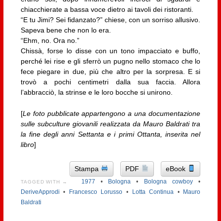
chiacchierate a bassa voce dietro ai tavoli dei ristoranti.
“E tu Jimi? Sei fidanzato?” chiese, con un sorriso allusivo.
Sapeva bene che non lo era.
“Ehm, no. Ora no.”
Chissà, forse lo disse con un tono impacciato e buffo,
perché lei rise e gli sferrò un pugno nello stomaco che lo
fece piegare in due, più che altro per la sorpresa. E si
trovò a pochi centimetri dalla sua faccia. Allora
l’abbracciò, la strinse e le loro bocche si unirono.
[
Le foto pubblicate appartengono a una documentazione
sulle subculture giovanili realizzata da Mauro Baldrati tra
la fine degli anni Settanta e i primi Ottanta, inserita nel
libro
]
Stampa
PDF
eBook
1977
•
Bologna
•
Bologna cowboy
•
TAGGED WITH →
DeriveApprodi
•
Francesco Lorusso
•
Lotta Continua
•
Mauro
Baldrati