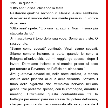
“No. Da quanto?”
“Otto anni” disse, chinando la testa.
Restarono qualche secondo in silenzio. A Jimi sembrava
di avvertire il rumore della sua mente presa in un vortice
di pensieri.
“Otto anni” ripeté. “Ero una ragazzina. Non mi sono più
staccata da lui.”
Jimi ascoltava il tono della sua voce. Sembrava triste. O
rassegnato.
“Siamo come sposati” continuò. “Anzi, siamo sposati.
Stiamo sempre insieme, a parte quando io sono a
Bologna all’università. Lui mi raggiunge spesso, dopo il
lavoro. Dormiamo insieme e al mattino presto lui esce
per tornare a Ravenna, nell’ufficio del sindacato.”
Jimi guardava davanti sé, nella notte stellata, la massa
oscura della pinetina al di là della veranda. Soffiava il
fumo della sigaretta che tremolava nervoso nell’aria
gelida. “Ne parliamo spesso, con le compagne, durante i
meeting. Critichiamo questa contraddizione tra la
battaglia per emancipare noi stesse dal potere dell’uomo,
che per quanto si dichiari comunista alla sera pretende il