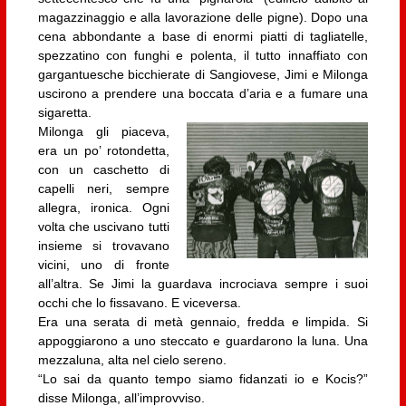
magazzinaggio e alla lavorazione delle pigne). Dopo una
cena abbondante a base di enormi piatti di tagliatelle,
spezzatino con funghi e polenta, il tutto innaffiato con
gargantuesche bicchierate di Sangiovese, Jimi e Milonga
uscirono a prendere una boccata d’aria e a fumare una
sigaretta.
Milonga gli piaceva,
era un po’ rotondetta,
con un caschetto di
capelli neri, sempre
allegra, ironica. Ogni
volta che uscivano tutti
insieme si trovavano
vicini, uno di fronte
all’altra. Se Jimi la guardava incrociava sempre i suoi
occhi che lo fissavano. E viceversa.
Era una serata di metà gennaio, fredda e limpida. Si
appoggiarono a uno steccato e guardarono la luna. Una
mezzaluna, alta nel cielo sereno.
“Lo sai da quanto tempo siamo fidanzati io e Kocis?”
disse Milonga, all’improvviso.