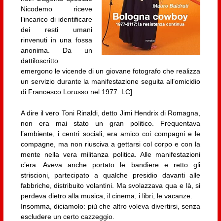
Nicodemo riceve
l’incarico di identificare
dei resti umani
rinvenuti in una fossa
anonima. Da un
dattiloscritto
emergono le vicende di un giovane fotografo che realizza
un servizio durante la manifestazione seguita all’omicidio
di Francesco Lorusso nel 1977. LC]
A dire il vero Toni Rinaldi, detto Jimi Hendrix di Romagna,
non era mai stato un gran politico. Frequentava
l’ambiente, i centri sociali, era amico coi compagni e le
compagne, ma non riusciva a gettarsi col corpo e con la
mente nella vera militanza politica. Alle manifestazioni
c’era. Aveva anche portato le bandiere e retto gli
striscioni, partecipato a qualche presidio davanti alle
fabbriche, distribuito volantini. Ma svolazzava qua e là, si
perdeva dietro alla musica, il cinema, i libri, le vacanze.
Insomma, diciamolo: più che altro voleva divertirsi, senza
escludere un certo cazzeggio.