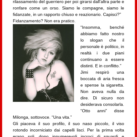
rilassamento del guerriero per poi girarsi dall’altra parte e
ronfare come un orso. Siamo le compagne, siamo le
fidanzate, in un rapporto chiuso e reazionario. Capisci?”
Fidanzamento? Non era pratico.
“Insomma, benché
abbiamo fatto nostro
lo slogan che il
personale è politico, in
realtà i due piani
continuano a essere
distinti. E in conflitto.”
Jimi respirò una
boccata di aria fresca
e spense la sigaretta.
Non aveva nulla da
dire. Di sicuro non
desiderava consolarla.
“Otto anni” disse
Milonga, sottovoce. “Una vita.”
Gli piaceva il suo profilo, il suo naso piccolo, il viso
rotondo incorniciato dai capelli lisci. Per la prima volta
erano soli, dopo innumerevoli incroci di sguardi e