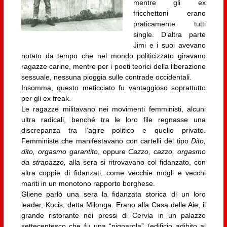
mentre gli ex
fricchettoni erano
praticamente tutti
single. D’altra parte
Jimi e i suoi avevano
notato da tempo che nel mondo politicizzato giravano
ragazze carine, mentre per i poeti teorici della liberazione
sessuale, nessuna pioggia sulle contrade occidentali.
Insomma, questo meticciato fu vantaggioso soprattutto
per gli ex freak.
Le ragazze militavano nei movimenti femministi, alcuni
ultra radicali, benché tra le loro file regnasse una
discrepanza tra l’agire politico e quello privato.
Femministe che manifestavano con cartelli del tipo
Dito,
dito, orgasmo garantito
, oppure
Cazzo, cazzo, orgasmo
da strapazzo,
alla sera si ritrovavano col fidanzato, con
altra coppie di fidanzati, come vecchie mogli e vecchi
mariti in un monotono rapporto borghese.
Gliene parlò una sera la fidanzata storica di un loro
leader, Kocis, detta Milonga. Erano alla Casa delle Aie, il
grande ristorante nei pressi di Cervia in un palazzo
settecentesco che fu una “pignarola” (edificio adibito al