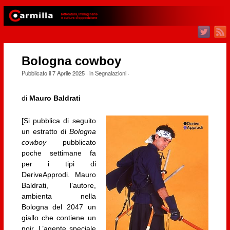
Bologna cowboy
Pubblicato il
7 Aprile 2025
· in
Segnalazioni
·
di
Mauro Baldrati
[Si pubblica di seguito
un estratto di
Bologna
cowboy
pubblicato
poche settimane fa
per i tipi di
DeriveApprodi. Mauro
Baldrati, l’autore,
ambienta nella
Bologna del 2047 un
giallo che contiene un
noir. L’agente speciale