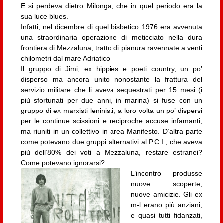
E si perdeva dietro Milonga, che in quel periodo era la
sua luce blues.
Infatti, nel dicembre di quel bisbetico 1976 era avvenuta
una straordinaria operazione di meticciato nella dura
frontiera di Mezzaluna, tratto di pianura ravennate a venti
chilometri dal mare Adriatico.
Il gruppo di Jimi, ex hippies e poeti country, un po’
disperso ma ancora unito nonostante la frattura del
servizio militare che li aveva sequestrati per 15 mesi (i
più sfortunati per due anni, in marina) si fuse con un
gruppo di ex marxisti leninisti, a loro volta un po’ dispersi
per le continue scissioni e reciproche accuse infamanti,
ma riuniti in un collettivo in area Manifesto. D’altra parte
come potevano due gruppi alternativi al P.C.I., che aveva
più dell’80% dei voti a Mezzaluna, restare estranei?
Come potevano ignorarsi?
L’incontro produsse
nuove scoperte,
nuove amicizie. Gli ex
m-l erano più anziani,
e quasi tutti fidanzati,