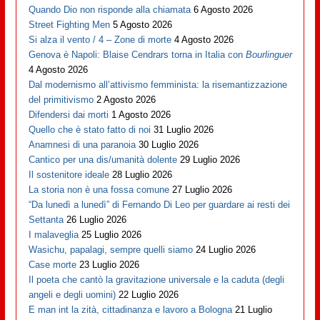
Quando Dio non risponde alla chiamata
6 Agosto 2026
Street Fighting Men
5 Agosto 2026
Si alza il vento / 4 – Zone di morte
4 Agosto 2026
Genova è Napoli: Blaise Cendrars torna in Italia con
Bourlinguer
4 Agosto 2026
Dal modernismo all’attivismo femminista: la risemantizzazione
del primitivismo
2 Agosto 2026
Difendersi dai morti
1 Agosto 2026
Quello che è stato fatto di noi
31 Luglio 2026
Anamnesi di una paranoia
30 Luglio 2026
Cantico per una dis/umanità dolente
29 Luglio 2026
Il sostenitore ideale
28 Luglio 2026
La storia non è una fossa comune
27 Luglio 2026
“Da lunedì a lunedì” di Fernando Di Leo per guardare ai resti dei
Settanta
26 Luglio 2026
I malaveglia
25 Luglio 2026
Wasichu, papalagi, sempre quelli siamo
24 Luglio 2026
Case morte
23 Luglio 2026
Il poeta che cantò la gravitazione universale e la caduta (degli
angeli e degli uomini)
22 Luglio 2026
E man int la zità, cittadinanza e lavoro a Bologna
21 Luglio