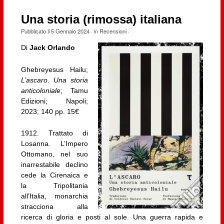
Una storia (rimossa) italiana
Pubblicato il
5 Gennaio 2024
· in
Recensioni
·
Di
Jack Orlando
Ghebreyesus Hailu;
L’ascaro. Una storia
anticoloniale
; Tamu
Edizioni; Napoli;
2023; 140 pp. 15€
1912. Trattato di
Losanna. L’Impero
Ottomano, nel suo
inarrestabile declino
cede la Cirenaica e
la Tripolitania
all’Italia, monarchia
stracciona alla
ricerca di gloria e posti al sole. Una guerra rapida e