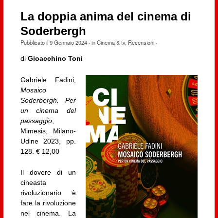
La doppia anima del cinema di
Soderbergh
Pubblicato il
9 Gennaio 2024
· in
Cinema & tv
,
Recensioni
·
di
Gioacchino Toni
Gabriele Fadini,
Mosaico
Soderbergh. Per
un cinema del
passaggio
,
Mimesis, Milano-
Udine 2023, pp.
128. € 12,00
Il dovere di un
cineasta
rivoluzionario è
fare la rivoluzione
nel cinema. La