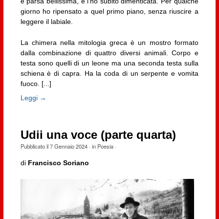
è parsa bellissima, e l’ho subito dimenticata. Per qualche
giorno ho ripensato a quel primo piano, senza riuscire a
leggere il labiale.
La chimera nella mitologia greca è un mostro formato
dalla combinazione di quattro diversi animali. Corpo e
testa sono quelli di un leone ma una seconda testa sulla
schiena è di capra. Ha la coda di un serpente e vomita
fuoco. [...]
Leggi →
Udii una voce (parte quarta)
Pubblicato il
7 Gennaio 2024
· in
Poesia
·
di
Francisco Soriano