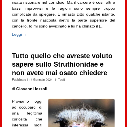
risata risuonare nel corridoio. Ma il carcere è così, alti e
bassi improvvisi e le ragioni sono sempre troppo
complicate da spiegare. È rimasto zitto qualche istante,
con la fronte nascosta dietro la parte superiore del
cancello. Io mi sono avvicinato e lui ha chinato il [...]
Leggi →
Tutto quello che avreste voluto
sapere sullo Struthionidae e
non avete mai osato chiedere
Pubblicato il
14 Gennaio 2024
· in
Testi
·
di
Giovanni Iozzoli
Proviamo oggi
ad occuparci di
una legittima
curiosità che
interessa molti