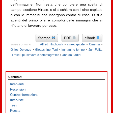
dell’immagine. Non resta che compiere una scelta di
campo, sostiene Hirose: o ci si schiera con il cine-capitale
o con le immagini che insorgono contro di esso. O si è
agenti del primo o si è complici delle immagini che si
rifiutano di lavorare per esso.
Stampa
PDF
eBook
Alfred Hitchcock
•
cine-capitale
•
Cinema
•
TAGGED WITH →
Gilles Deleuze
•
Gioacchino Toni
•
immagine-tempo
•
Jun Fujita
Hirose
•
pluslavoro cinematografico
•
Ubaldo Fadini
Contenuti
Interventi
Recensioni
Controinformazione
Interviste
Testi
Poesia