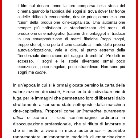
I film sul denaro fanno la loro comparsa nella storia del
cinema quando la fabbrica dei sogni si trova dover far fronte
a delle difficoltà economiche, dovute principalmente a una
“crisi” della produzione cine-capitalista. Una automazione
sempre più sofisticata e standardizzata dei mezzi di
produzione cinematografici (catene di montaggio) si traduce
in una
sovra
produzione di merci filmiche (troppi sogni,
troppe storie), che porta il cine-capitale al limite della propria
autovalorizzazione, vale a dire, al punto estremo della
“tendenziale diminuzione del saggio di profitto”. Prodotti in
eccesso, i sogni e le storie diventano ormai poco
eccezionali, poco singolari, poco straordinari. Non sono più
sogni ma
cliché
.
In un’epoca in cui si è ormai giocata persino la carta della
valorizzazione dei
cliché
, Hirose tenta di individuare vie di
fuga per le immagini che permettano loro di liberarsi dallo
sfruttamento a cui sono state sottoposte dalla macchina
cine-capitalista. Proporsi come un’
immagine puramente
ottica o sonora
– cioè «un’immagine ordinaria in
disoccupazione professionale, che si rifiuta di lavorare e
che si mette a vivere in modo autonomo» – potrebbe
rappresentare un’importante modalità di emancipazione