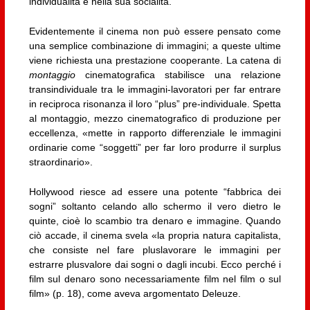
individualità e nella sua socialità.
Evidentemente il cinema non può essere pensato come
una semplice combinazione di immagini; a queste ultime
viene richiesta una prestazione cooperante. La catena di
montaggio
cinematografica stabilisce una relazione
transindividuale tra le immagini-lavoratori per far entrare
in reciproca risonanza il loro “plus” pre-individuale. Spetta
al montaggio, mezzo cinematografico di produzione per
eccellenza, «mette in rapporto differenziale le immagini
ordinarie come “soggetti” per far loro produrre il surplus
straordinario».
Hollywood riesce ad essere una potente “fabbrica dei
sogni” soltanto celando allo schermo il vero dietro le
quinte, cioè lo scambio tra denaro e immagine. Quando
ciò accade, il cinema svela «la propria natura capitalista,
che consiste nel fare pluslavorare le immagini per
estrarre plusvalore dai sogni o dagli incubi. Ecco perché i
film sul denaro sono necessariamente film nel film o sul
film» (p. 18), come aveva argomentato Deleuze.