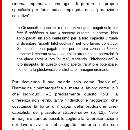
cinema impone alle immagini di perdere le proprie
specificità per farsi massa impiegata nella “produzione
collettiva”.
In
Gli uccelli
, i gabbiani o i passeri vengono pagati solo per
fare il gabbiano
o
fare il passero
durante le riprese. Non
sono pagati un solo centesimo per la loro capacità virtuale
di diventare “uccelli hitchcockiani” nel loro lavoro collettivo.
Gli uccelli sono pagati solo per le loro azioni
ordinarie
,
sebbene il cinema
sovra
consumi la straordinaria potenzialità
che giace sotto le loro “piume”, rendendoli “hitchcockiani” a
loro insaputa. In questo divario aperto tra atto e potenziale,
il cinema fa pluslavorare e sfrutta le immagini ordinarie.
Pur ricevendo il suo salario solo come “individuo”,
l’immagine cinematografica si mette al lavoro come “più
che individuo”. «È precisamente questo “più”, la
differenza non retribuita tra “individuo” e “soggetto”, che
costituisce la fonte o il
caput
della produzione cine-
capitalista del plusvalore straordinario» (p. 12). Nelle
immagini è dunque possibile cogliere la rappresentazione
del lavoro vivo e del soggetto moderno nella sua