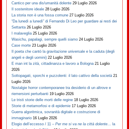
Cantico per una dis/umanità dolente
29 Luglio 2026
Il sostenitore ideale
28 Luglio 2026
La storia non è una fossa comune
27 Luglio 2026
“Da lunedì a lunedì” di Fernando Di Leo per guardare ai resti dei
Settanta
26 Luglio 2026
I malaveglia
25 Luglio 2026
Wasichu, papalagi, sempre quelli siamo
24 Luglio 2026
Case morte
23 Luglio 2026
Il poeta che cantò la gravitazione universale e la caduta (degli
angeli e degli uomini)
22 Luglio 2026
E man int la zità, cittadinanza e lavoro a Bologna
21 Luglio
2026
Sottopagati, sporchi e puzzolenti: il lato cattivo della società
21
Luglio 2026
Nostalgie horror contemporanee tra desiderio di un altrove e
riemersioni perturbanti
19 Luglio 2026
Le tristi storie delle morti delle regine
18 Luglio 2026
Storie di metamorfosi e di epidemie
17 Luglio 2026
Guerra algoritmica, sovranità digitale e costruzione di
immaginario
16 Luglio 2026
Elogio dell’eccesso / 11 –
Per me si va ne la città dolente…
la