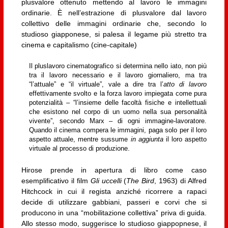
plusvalore ottenuto mettendo al lavoro le immagini
ordinarie.
È nell’estrazione di plusvalore dal lavoro
collettivo delle immagini ordinarie che, secondo lo
studioso giapponese, si palesa il legame più stretto tra
cinema e capitalismo (cine-capitale)
Il pluslavoro cinematografico si determina nello iato, non più
tra il lavoro necessario e il lavoro giornaliero, ma tra
“l’attuale” e “il virtuale”, vale a dire tra l’
atto di lavoro
effettivamente svolto e la forza lavoro impiegata come pura
potenzialità – “l’insieme delle facoltà fisiche e intellettuali
che esistono nel corpo di un uomo nella sua personalità
vivente”, secondo Marx – di ogni immagine-lavoratore.
Quando il cinema compera le immagini, paga solo per il loro
aspetto attuale, mentre sussume
in aggiunta
il loro aspetto
virtuale al processo di produzione.
Hirose prende in apertura di libro come caso
esemplificativo il film
Gli uccelli
(
The Bird
, 1963) di Alfred
Hitchcock in cui il regista anziché ricorrere a rapaci
decide di utilizzare gabbiani, passeri e corvi che si
producono in una “mobilitazione collettiva” priva di guida.
Allo stesso modo, suggerisce lo studioso giappopnese, il