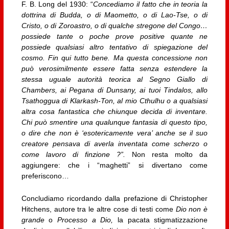
F. B. Long del 1930: “
Concediamo il fatto che in teoria la
dottrina di Budda, o di Maometto, o di Lao-Tse, o di
Cristo, o di Zoroastro, o di qualche stregone del Congo…
possiede tante o poche prove positive quante ne
possiede qualsiasi altro tentativo di spiegazione del
cosmo. Fin qui tutto bene. Ma questa concessione non
può verosimilmente essere fatta senza estendere la
stessa uguale autorità teorica al Segno Giallo di
Chambers, ai Pegana di Dunsany, ai tuoi Tindalos, allo
Tsathoggua di Klarkash-Ton, al mio Cthulhu o a qualsiasi
altra cosa fantastica che chiunque decida di inventare.
Chi può smentire una qualunque fantasia di questo tipo,
o dire che non è ‘esotericamente vera’ anche se il suo
creatore pensava di averla inventata come scherzo o
come lavoro di finzione ?”.
Non resta molto da
aggiungere: che i “maghetti” si divertano come
preferiscono…
Concludiamo ricordando dalla prefazione di Christopher
Hitchens, autore tra le altre cose di testi come
Dio non è
grande
o
Processo a Dio,
la pacata stigmatizzazione