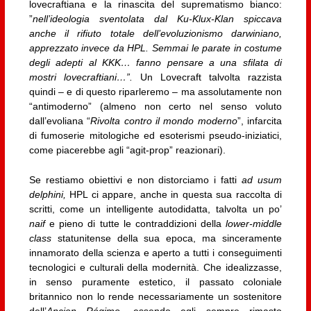
lovecraftiana e la rinascita del suprematismo bianco:
”
nell’ideologia sventolata dal Ku-Klux-Klan spiccava
anche il rifiuto totale dell’evoluzionismo darwiniano,
apprezzato invece da HPL. Semmai le parate in costume
degli adepti al KKK… fanno pensare a una sfilata di
mostri lovecraftiani…”.
Un Lovecraft talvolta razzista
quindi – e di questo riparleremo – ma assolutamente non
“antimoderno” (almeno non certo nel senso voluto
dall’evoliana “
Rivolta contro il mondo moderno
”, infarcita
di fumoserie mitologiche ed esoterismi pseudo-iniziatici,
come piacerebbe agli “agit-prop” reazionari).
Se restiamo obiettivi e non distorciamo i fatti
ad usum
delphini,
HPL ci appare, anche in questa sua raccolta di
scritti, come un intelligente autodidatta, talvolta un po’
naif
e pieno di tutte le contraddizioni della
lower-middle
class
statunitense della sua epoca, ma sinceramente
innamorato della scienza e aperto a tutti i conseguimenti
tecnologici e culturali della modernità. Che idealizzasse,
in senso puramente estetico, il passato coloniale
britannico non lo rende necessariamente un sostenitore
dell’
Ancien Régime
, essendo egli sempre rimasto