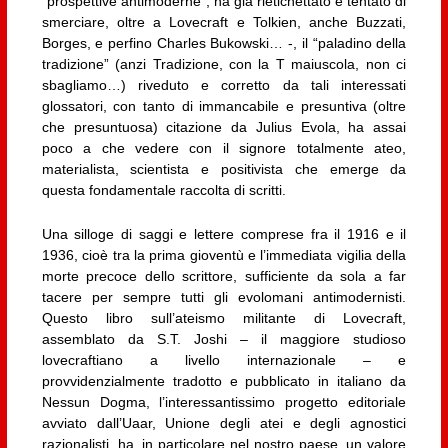
“prospettive antimoderne”, ha già rietichettato e tentato di
smerciare, oltre a Lovecraft e Tolkien, anche Buzzati,
Borges, e perfino Charles Bukowski… -, il “paladino della
tradizione” (anzi Tradizione, con la T maiuscola, non ci
sbagliamo…) riveduto e corretto da tali interessati
glossatori, con tanto di immancabile e presuntiva (oltre
che presuntuosa) citazione da Julius Evola, ha assai
poco a che vedere con il signore totalmente ateo,
materialista, scientista e positivista che emerge da
questa fondamentale raccolta di scritti.
Una silloge di saggi e lettere comprese fra il 1916 e il
1936, cioè tra la prima gioventù e l’immediata vigilia della
morte precoce dello scrittore, sufficiente da sola a far
tacere per sempre tutti gli evolomani antimodernisti.
Questo libro sull’ateismo militante di Lovecraft,
assemblato da S.T. Joshi – il maggiore studioso
lovecraftiano a livello internazionale – e
provvidenzialmente tradotto e pubblicato in italiano da
Nessun Dogma, l’interessantissimo progetto editoriale
avviato dall’Uaar, Unione degli atei e degli agnostici
razionalisti, ha, in particolare nel nostro paese, un valore