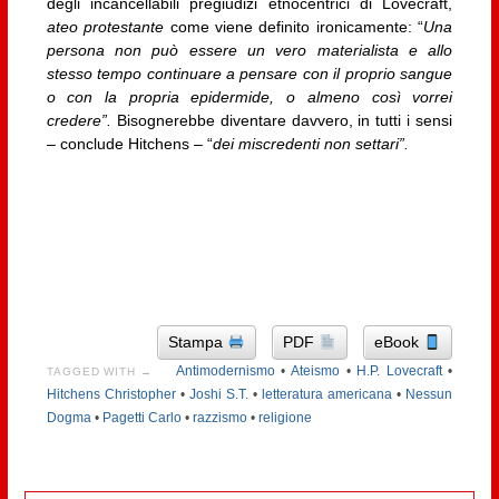
degli incancellabili pregiudizi etnocentrici di Lovecraft,
ateo protestante
come viene definito ironicamente: “
Una
persona non può essere un vero materialista e allo
stesso tempo continuare a pensare con il proprio sangue
o con la propria epidermide, o almeno così vorrei
credere”.
Bisognerebbe diventare davvero, in tutti i sensi
– conclude Hitchens – “
dei miscredenti non settari”.
Stampa
PDF
eBook
Antimodernismo
•
Ateismo
•
H.P. Lovecraft
•
TAGGED WITH →
Hitchens Christopher
•
Joshi S.T.
•
letteratura americana
•
Nessun
Dogma
•
Pagetti Carlo
•
razzismo
•
religione