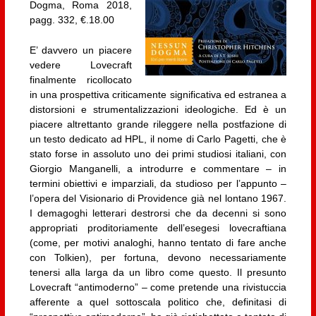
Dogma, Roma 2018,
pagg. 332, €.18.00
E’ davvero un piacere
vedere Lovecraft
finalmente ricollocato
in una prospettiva criticamente significativa ed estranea a
distorsioni e strumentalizzazioni ideologiche. Ed è un
piacere altrettanto grande rileggere nella postfazione di
un testo dedicato ad HPL, il nome di Carlo Pagetti, che è
stato forse in assoluto uno dei primi studiosi italiani, con
Giorgio Manganelli, a introdurre e commentare – in
termini obiettivi e imparziali, da studioso per l’appunto –
l’opera del Visionario di Providence già nel lontano 1967.
I demagoghi letterari destrorsi che da decenni si sono
appropriati proditoriamente dell’esegesi lovecraftiana
(come, per motivi analoghi, hanno tentato di fare anche
con Tolkien), per fortuna, devono necessariamente
tenersi alla larga da un libro come questo. Il presunto
Lovecraft “antimoderno” – come pretende una rivistuccia
afferente a quel sottoscala politico che, definitasi di