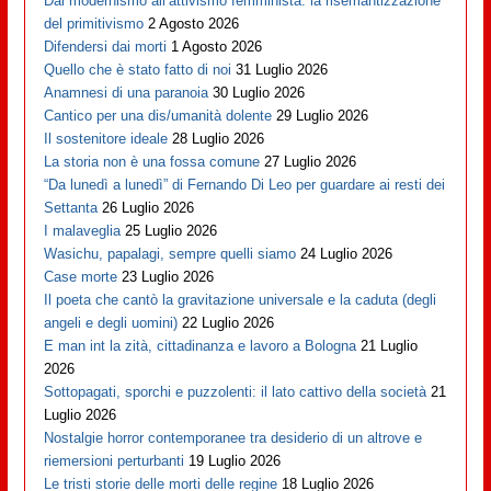
Dal modernismo all’attivismo femminista: la risemantizzazione
del primitivismo
2 Agosto 2026
Difendersi dai morti
1 Agosto 2026
Quello che è stato fatto di noi
31 Luglio 2026
Anamnesi di una paranoia
30 Luglio 2026
Cantico per una dis/umanità dolente
29 Luglio 2026
Il sostenitore ideale
28 Luglio 2026
La storia non è una fossa comune
27 Luglio 2026
“Da lunedì a lunedì” di Fernando Di Leo per guardare ai resti dei
Settanta
26 Luglio 2026
I malaveglia
25 Luglio 2026
Wasichu, papalagi, sempre quelli siamo
24 Luglio 2026
Case morte
23 Luglio 2026
Il poeta che cantò la gravitazione universale e la caduta (degli
angeli e degli uomini)
22 Luglio 2026
E man int la zità, cittadinanza e lavoro a Bologna
21 Luglio
2026
Sottopagati, sporchi e puzzolenti: il lato cattivo della società
21
Luglio 2026
Nostalgie horror contemporanee tra desiderio di un altrove e
riemersioni perturbanti
19 Luglio 2026
Le tristi storie delle morti delle regine
18 Luglio 2026