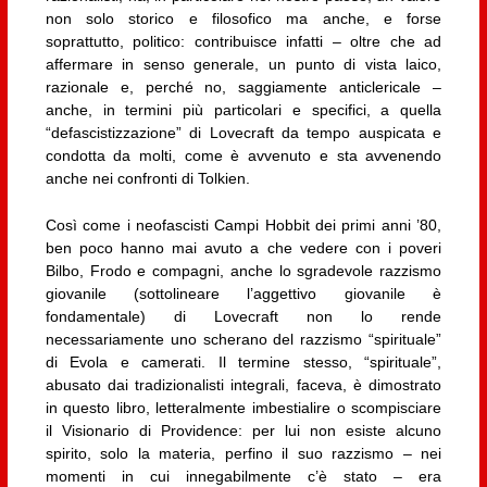
non solo storico e filosofico ma anche, e forse
soprattutto, politico: contribuisce infatti – oltre che ad
affermare in senso generale, un punto di vista laico,
razionale e, perché no, saggiamente anticlericale –
anche, in termini più particolari e specifici, a quella
“defascistizzazione” di Lovecraft da tempo auspicata e
condotta da molti, come è avvenuto e sta avvenendo
anche nei confronti di Tolkien.
Così come i neofascisti Campi Hobbit dei primi anni ’80,
ben poco hanno mai avuto a che vedere con i poveri
Bilbo, Frodo e compagni, anche lo sgradevole razzismo
giovanile (sottolineare l’aggettivo giovanile è
fondamentale) di Lovecraft non lo rende
necessariamente uno scherano del razzismo “spirituale”
di Evola e camerati. Il termine stesso, “spirituale”,
abusato dai tradizionalisti integrali, faceva, è dimostrato
in questo libro, letteralmente imbestialire o scompisciare
il Visionario di Providence: per lui non esiste alcuno
spirito, solo la materia, perfino il suo razzismo – nei
momenti in cui innegabilmente c’è stato – era