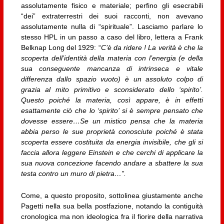
assolutamente fisico e materiale; perfino gli esecrabili
“dei” extraterrestri dei suoi racconti, non avevano
assolutamente nulla di “spirituale”. Lasciamo parlare lo
stesso HPL in un passo a caso del libro, lettera a Frank
Belknap Long del 1929: “
C’è da ridere ! La verità è che la
scoperta dell’identità della materia con l’energia (e della
sua conseguente mancanza di intrinseca e vitale
differenza dallo spazio vuoto) è un assoluto colpo di
grazia al mito primitivo e sconsiderato dello ‘spirito’.
Questo poiché la materia, così appare, è in effetti
esattamente ciò che lo ‘spirito’ si è sempre pensato che
dovesse essere…Se un mistico pensa che la materia
abbia perso le sue proprietà conosciute poiché è stata
scoperta essere costituita da energia invisibile, che gli si
faccia allora leggere Einstein e che cerchi di applicare la
sua nuova concezione facendo andare a sbattere la sua
testa contro un muro di pietra…”.
Come, a questo proposito, sottolinea giustamente anche
Pagetti nella sua bella postfazione, notando la contiguità
cronologica ma non ideologica fra il fiorire della narrativa