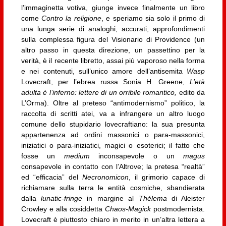
l’immaginetta votiva, giunge invece finalmente un libro
come
Contro la religione
, e speriamo sia solo il primo di
una lunga serie di analoghi, accurati, approfondimenti
sulla complessa figura del Visionario di Providence (un
altro passo in questa direzione, un passettino per la
verità, è il recente libretto, assai più vaporoso nella forma
e nei contenuti, sull’unico amore dell’antisemita
Wasp
Lovecraft, per l’ebrea russa Sonia H. Greene,
L’età
adulta è l’inferno: lettere di un orribile romantico,
edito da
L’Orma). Oltre al preteso “antimodernismo” politico, la
raccolta di scritti atei, va a infrangere un altro luogo
comune dello stupidario lovecraftiano: la sua presunta
appartenenza ad ordini massonici o para-massonici,
iniziatici o para-iniziatici, magici o esoterici; il fatto che
fosse un
medium
inconsapevole o un
magus
consapevole in contatto con l’Altrove; la pretesa “realtà”
ed “efficacia” del
Necronomicon
, il grimorio capace di
richiamare sulla terra le entità cosmiche, sbandierata
dalla
lunatic-fringe
in margine al
Thélema
di Aleister
Crowley e alla cosiddetta
Chaos-Magick
postmodernista.
Lovecraft è piuttosto chiaro in merito in un’altra lettera a