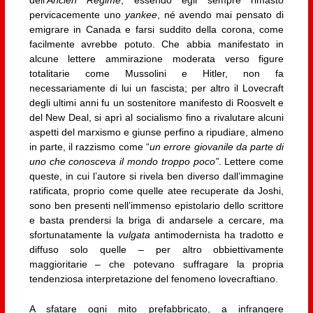
pervicacemente uno
yankee
, né avendo mai pensato di
emigrare in Canada e farsi suddito della corona, come
facilmente avrebbe potuto. Che abbia manifestato in
alcune lettere ammirazione moderata verso figure
totalitarie come Mussolini e Hitler, non fa
necessariamente di lui un fascista; per altro il Lovecraft
degli ultimi anni fu un sostenitore manifesto di Roosvelt e
del New Deal, si aprì al socialismo fino a rivalutare alcuni
aspetti del marxismo e giunse perfino a ripudiare, almeno
in parte, il razzismo come “
un errore giovanile da parte di
uno che conosceva il mondo troppo poco”
. Lettere come
queste, in cui l’autore si rivela ben diverso dall’immagine
ratificata, proprio come quelle atee recuperate da Joshi,
sono ben presenti nell’immenso epistolario dello scrittore
e basta prendersi la briga di andarsele a cercare, ma
sfortunatamente la
vulgata
antimodernista ha tradotto e
diffuso solo quelle – per altro obbiettivamente
maggioritarie – che potevano suffragare la propria
tendenziosa interpretazione del fenomeno lovecraftiano.
A sfatare ogni mito prefabbricato, a infrangere