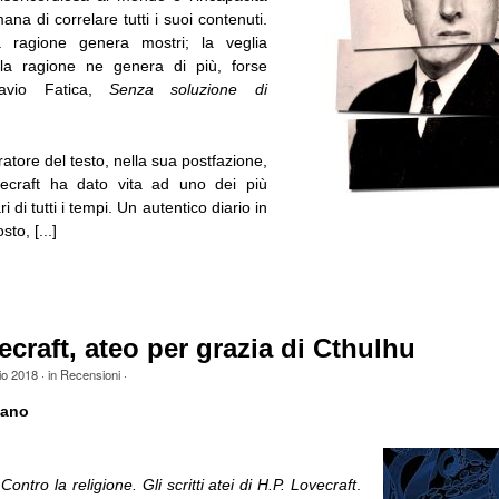
na di correlare tutti i suoi contenuti.
a ragione genera mostri; la veglia
ella ragione ne genera di più, forse
ttavio Fatica,
Senza soluzione di
ratore del testo, nella sua postfazione,
ecraft ha dato vita ad uno dei più
ri di tutti i tempi. Un autentico diario in
to, [...]
ecraft, ateo per grazia di Cthulhu
io 2018
· in
Recensioni
·
lano
,
Contro la religione. Gli scritti atei di H.P. Lovecraft
.