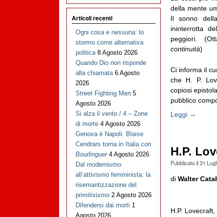
della mente uma
Articoli recenti
Il sonno dell
ininterrotta d
Ogni cosa e nessuna: lo
peggiori. (O
stormo come alternativa
continuità
)
politica
8 Agosto 2026
Quando Dio non risponde
Ci informa il cu
alla chiamata
6 Agosto
che H. P. Lov
2026
copiosi epistola
Street Fighting Men
5
pubblico compos
Agosto 2026
Si alza il vento / 4 – Zone
Leggi →
di morte
4 Agosto 2026
Genova è Napoli: Blaise
Cendrars torna in Italia con
H.P. Lov
Bourlinguer
4 Agosto 2026
Pubblicato il
31 Lugl
Dal modernismo
all’attivismo femminista: la
di
Walter Cata
risemantizzazione del
primitivismo
2 Agosto 2026
Difendersi dai morti
1
H.P. Lovecraft
Agosto 2026