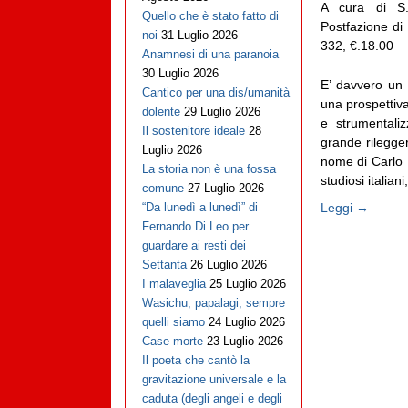
A cura di S.T
Quello che è stato fatto di
Postfazione d
noi
31 Luglio 2026
332, €.18.00
Anamnesi di una paranoia
30 Luglio 2026
E’ davvero un 
Cantico per una dis/umanità
una prospettiva
dolente
29 Luglio 2026
e strumentaliz
Il sostenitore ideale
28
grande rilegger
Luglio 2026
nome di Carlo P
La storia non è una fossa
studiosi italian
comune
27 Luglio 2026
Leggi →
“Da lunedì a lunedì” di
Fernando Di Leo per
guardare ai resti dei
Settanta
26 Luglio 2026
I malaveglia
25 Luglio 2026
Wasichu, papalagi, sempre
quelli siamo
24 Luglio 2026
Case morte
23 Luglio 2026
Il poeta che cantò la
gravitazione universale e la
caduta (degli angeli e degli