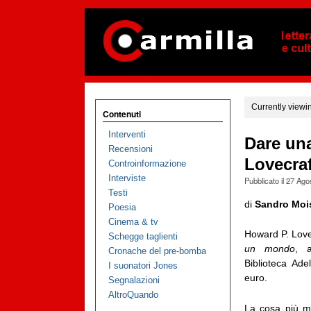
Currently viewi
Contenuti
Interventi
Dare una
Recensioni
Lovecraf
Controinformazione
Interviste
Pubblicato il
27 Ago
Testi
di
Sandro Moi
Poesia
Cinema & tv
Howard P. Love
Schegge taglienti
un mondo
, a
Cronache del pre-bomba
Biblioteca Ad
I suonatori Jones
euro.
Segnalazioni
AltroQuando
La cosa più mi