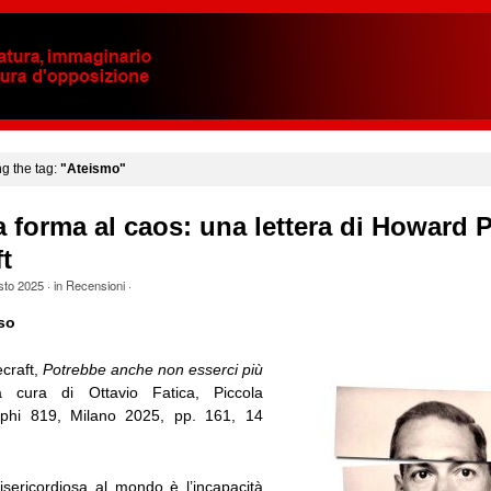
ng the tag:
"Ateismo"
 forma al caos: una lettera di Howard P
t
sto 2025
· in
Recensioni
·
so
craft,
Potrebbe anche non esserci più
 cura di Ottavio Fatica, Piccola
elphi 819, Milano 2025, pp. 161, 14
sericordiosa al mondo è l’incapacità