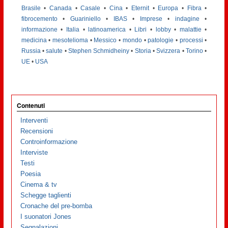
Brasile
•
Canada
•
Casale
•
Cina
•
Eternit
•
Europa
•
Fibra
•
fibrocemento
•
Guariniello
•
IBAS
•
Imprese
•
indagine
•
informazione
•
Italia
•
latinoamerica
•
Libri
•
lobby
•
malattie
•
medicina
•
mesotelioma
•
Messico
•
mondo
•
patologie
•
processi
•
Russia
•
salute
•
Stephen Schmidheiny
•
Storia
•
Svizzera
•
Torino
•
UE
•
USA
Contenuti
Interventi
Recensioni
Controinformazione
Interviste
Testi
Poesia
Cinema & tv
Schegge taglienti
Cronache del pre-bomba
I suonatori Jones
Segnalazioni