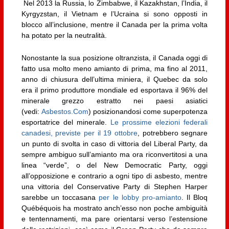
Nel 2013 la Russia, lo Zimbabwe, il Kazakhstan, l’India, il
Kyrgyzstan, il Vietnam e l’Ucraina si sono opposti in
blocco all’inclusione, mentre il Canada per la prima volta
ha potato per la neutralità.
Nonostante la sua posizione oltranzista, il Canada oggi di
fatto usa molto meno amianto di prima, ma fino al 2011,
anno di chiusura dell’ultima miniera, il Quebec da solo
era il primo produttore mondiale ed esportava il 96% del
minerale grezzo estratto nei paesi asiatici
(vedi:
Asbestos.Com
) posizionandosi come superpotenza
esportatrice del minerale.
Le prossime elezioni federali
canadesi, previste per il 19 ottobre
, potrebbero segnare
un punto di svolta in caso di vittoria del Liberal Party, da
sempre ambiguo sull’amianto ma ora riconvertitosi a una
linea “verde”, o del New Democratic Party, oggi
all’opposizione e contrario a ogni tipo di asbesto, mentre
una vittoria del Conservative Party di Stephen Harper
sarebbe un toccasana
per le lobby pro-amianto
. Il Bloq
Québéquois ha mostrato anch’esso non poche ambiguità
e tentennamenti, ma pare orientarsi verso l’estensione