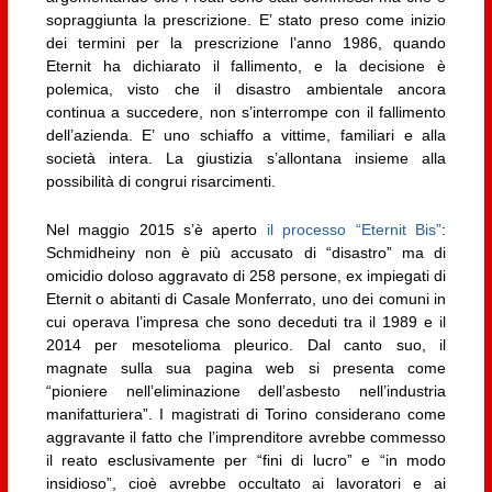
sopraggiunta la prescrizione. E’ stato preso come inizio
dei termini per la prescrizione l’anno 1986, quando
Eternit ha dichiarato il fallimento, e la decisione è
polemica, visto che il disastro ambientale ancora
continua a succedere, non s’interrompe con il fallimento
dell’azienda. E’ uno schiaffo a vittime, familiari e alla
società intera. La giustizia s’allontana insieme alla
possibilità di congrui risarcimenti.
Nel maggio 2015 s’è aperto
il processo “Eternit Bis”
:
Schmidheiny non è più accusato di “disastro” ma di
omicidio doloso aggravato di 258 persone, ex impiegati di
Eternit o abitanti di Casale Monferrato, uno dei comuni in
cui operava l’impresa che sono deceduti tra il 1989 e il
2014 per mesotelioma pleurico. Dal canto suo, il
magnate sulla sua pagina web si presenta come
“pioniere nell’eliminazione dell’asbesto nell’industria
manifatturiera”. I magistrati di Torino considerano come
aggravante il fatto che l’imprenditore avrebbe commesso
il reato esclusivamente per “fini di lucro” e “in modo
insidioso”, cioè avrebbe occultato ai lavoratori e ai