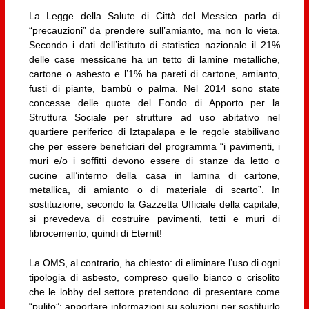
La Legge della Salute di Città del Messico parla di
“precauzioni” da prendere sull’amianto, ma non lo vieta.
Secondo i dati dell’istituto di statistica nazionale il 21%
delle case messicane ha un tetto di lamine metalliche,
cartone o asbesto e l’1% ha pareti di cartone, amianto,
fusti di piante, bambù o palma. Nel 2014 sono state
concesse delle quote del Fondo di Apporto per la
Struttura Sociale per strutture ad uso abitativo nel
quartiere periferico di Iztapalapa e le regole stabilivano
che per essere beneficiari del programma “i pavimenti, i
muri e/o i soffitti devono essere di stanze da letto o
cucine all’interno della casa in lamina di cartone,
metallica, di amianto o di materiale di scarto”. In
sostituzione, secondo la Gazzetta Ufficiale della capitale,
si prevedeva di costruire pavimenti, tetti e muri di
fibrocemento, quindi di Eternit!
La OMS, al contrario, ha chiesto: di eliminare l’uso di ogni
tipologia di asbesto, compreso quello bianco o crisolito
che le lobby del settore pretendono di presentare come
“pulito”; apportare informazioni su soluzioni per sostituirlo