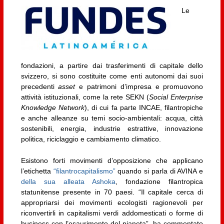
Le
fondazioni, a partire dai trasferimenti di capitale dello
svizzero, si sono costituite come enti autonomi dai suoi
precedenti
asset
e patrimoni d’impresa e promuovono
attività istituzionali, come la rete SEKN (
Social Enterprise
Knowledge Network
), di cui fa parte INCAE, filantropiche
e anche alleanze su temi socio-ambientali: acqua, città
sostenibili, energia, industrie estrattive, innovazione
politica, riciclaggio e cambiamento climatico.
Esistono forti movimenti d’opposizione che applicano
l’etichetta
“filantrocapitalismo”
quando si parla di AVINA e
della sua alleata Ashoka
, fondazione filantropica
statunitense presente in 70 paesi. “Il capitale cerca di
appropriarsi dei movimenti ecologisti ragionevoli per
riconvertirli in capitalismi verdi addomesticati o forme di
business con l’esaurimento del pianeta”, ha commentato