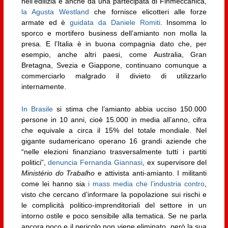
nell’edilizia e anche da una partecipata di Finmeccanica,
la Agusta Westland
che fornisce elicotteri alle forze
armate ed è
guidata da Daniele Romiti
. Insomma lo
sporco e mortifero business dell’amianto non molla la
presa. E l’Italia è in buona compagnia dato che, per
esempio, anche altri paesi, come Australia, Gran
Bretagna, Svezia e Giappone, continuano comunque a
commerciarlo malgrado il divieto di utilizzarlo
internamente.
In Brasile
si stima che l’amianto abbia ucciso 150.000
persone in 10 anni, cioè 15.000 in media all’anno, cifra
che equivale a circa il 15% del totale mondiale. Nel
gigante sudamericano operano 16 grandi aziende che
“nelle elezioni finanziano trasversalmente tutti i partiti
politici”,
denuncia Fernanda Giannasi
, ex supervisore del
Ministério do Trabalho
e attivista anti-amianto. I militanti
come lei hanno sia
i mass media che l’industria contro
,
visto che cercano d’informare la popolazione sui rischi e
le complicità politico-imprenditoriali del settore in un
intorno ostile e poco sensibile alla tematica. Se ne parla
ancora poco e il pericolo non viene eliminato, però la sua