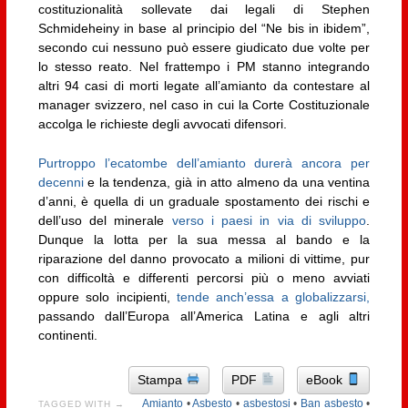
costituzionalità sollevate dai legali di Stephen
Schmideheiny in base al principio del “Ne bis in ibidem”,
secondo cui nessuno può essere giudicato due volte per
lo stesso reato. Nel frattempo i PM stanno integrando
altri 94 casi di morti legate all’amianto da contestare al
manager svizzero, nel caso in cui la Corte Costituzionale
accolga le richieste degli avvocati difensori.
Purtroppo l’ecatombe dell’amianto durerà ancora per
decenni
e la tendenza, già in atto almeno da una ventina
d’anni, è quella di un graduale spostamento dei rischi e
dell’uso del minerale
verso i paesi in via di sviluppo
.
Dunque la lotta per la sua messa al bando e la
riparazione del danno provocato a milioni di vittime, pur
con difficoltà e differenti percorsi più o meno avviati
oppure solo incipienti,
tende anch’essa a globalizzarsi,
passando dall’Europa all’America Latina e agli altri
continenti.
Stampa
PDF
eBook
Amianto
•
Asbesto
•
asbestosi
•
Ban asbesto
•
TAGGED WITH →