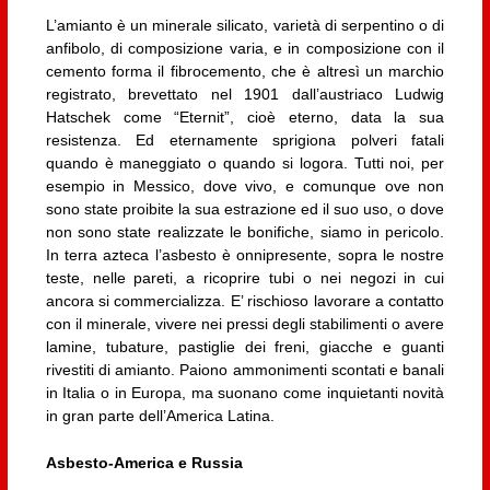
L’amianto è un minerale silicato, varietà di serpentino o di
anfibolo, di composizione varia, e in composizione con il
cemento forma il fibrocemento, che è altresì un marchio
registrato, brevettato nel 1901 dall’austriaco Ludwig
Hatschek come “Eternit”, cioè eterno, data la sua
resistenza. Ed eternamente sprigiona polveri fatali
quando è maneggiato o quando si logora. Tutti noi, per
esempio in Messico, dove vivo, e comunque ove non
sono state proibite la sua estrazione ed il suo uso, o dove
non sono state realizzate le bonifiche, siamo in pericolo.
In terra azteca l’asbesto è onnipresente, sopra le nostre
teste, nelle pareti, a ricoprire tubi o nei negozi in cui
ancora si commercializza. E’ rischioso lavorare a contatto
con il minerale, vivere nei pressi degli stabilimenti o avere
lamine, tubature, pastiglie dei freni, giacche e guanti
rivestiti di amianto. Paiono ammonimenti scontati e banali
in Italia o in Europa, ma suonano come inquietanti novità
in gran parte dell’America Latina.
Asbesto-America e Russia