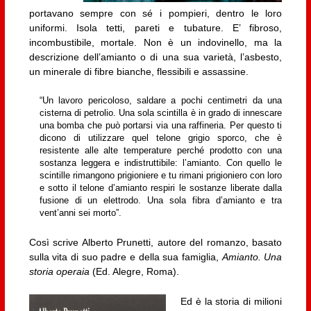
portavano sempre con sé i pompieri, dentro le loro
uniformi. Isola tetti, pareti e tubature. E’ fibroso,
incombustibile, mortale. Non è un indovinello, ma la
descrizione dell’amianto o di una sua varietà, l’asbesto,
un minerale di fibre bianche, flessibili e assassine.
“Un lavoro pericoloso, saldare a pochi centimetri da una
cisterna di petrolio. Una sola scintilla è in grado di innescare
una bomba che può portarsi via una raffineria. Per questo ti
dicono di utilizzare quel telone grigio sporco, che è
resistente alle alte temperature perché prodotto con una
sostanza leggera e indistruttibile: l’amianto. Con quello le
scintille rimangono prigioniere e tu rimani prigioniero con loro
e sotto il telone d’amianto respiri le sostanze liberate dalla
fusione di un elettrodo. Una sola fibra d’amianto e tra
vent’anni sei morto”.
Così scrive Alberto Prunetti, autore del romanzo, basato
sulla vita di suo padre e della sua famiglia,
Amianto. Una
storia operaia
(Ed. Alegre, Roma).
Ed è la storia di milioni