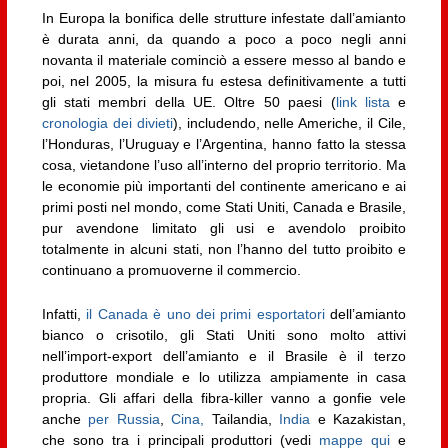
In Europa la bonifica delle strutture infestate dall’amianto
è durata anni, da quando a poco a poco negli anni
novanta il materiale cominciò a essere messo al bando e
poi, nel 2005, la misura fu estesa definitivamente a tutti
gli stati membri della UE. Oltre 50 paesi (
link lista
e
cronologia dei divieti
), includendo, nelle Americhe, il Cile,
l’Honduras, l’Uruguay e l’Argentina, hanno fatto la stessa
cosa, vietandone l’uso all’interno del proprio territorio. Ma
le economie più importanti del continente americano e ai
primi posti nel mondo, come Stati Uniti, Canada e Brasile,
pur avendone limitato gli usi e avendolo proibito
totalmente in alcuni stati, non l’hanno del tutto proibito e
continuano a promuoverne il commercio.
Infatti,
il Canada è uno dei primi esportatori
dell’amianto
bianco o crisotilo, gli Stati Uniti sono molto attivi
nell’import-export dell’amianto e il Brasile è il terzo
produttore mondiale e lo utilizza ampiamente in casa
propria. Gli affari della fibra-killer vanno a gonfie vele
anche
per Russia
,
Cina,
Tailandia,
India
e Kazakistan,
che sono tra i principali produttori (vedi
mappe qui
e