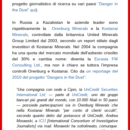
progetto giornalistico di ricerca su vari paesi
“Danger in
the Dust” qui
).
In Russia a Kazakistan le aziende leader sono
rispettivamente la
Orenburg Minerals
e la
Kostanai
Minerals
, controllate dalla britannica United Minerals
Group Limited dal 2003, secondo un report stilato dagli
investitori di Kostanai Minerals. Nel 2004 la compagnia
ha una quota del mercato mondiale dell’asbesto crisolito
del 30% e cambia nome: diventa la
Eurasia FM
Consulting Ltd.
, ma non è chiaro se tuttora l’impresa
controlli Orenburg e Kostanai. Cito da
un reportage del
2010 del progetto “Dangers in the Dust”
:
“Una compagnia con sede a Cipro, la
UniCredit Securities
International Ltd.
— parte di
UniCredit
, uno dei gruppi
bancari più grandi del mondo, con 10.000 filiali in 50 paesi
— possiede partecipazioni sia in Orenburg Minerals che
nella Kostanai Minerals “per conto di clienti occulti”,
secondo quanto detto dal portavoce di UniCredit, Andrea
Morawski, a
ICIJ
[International Consortium of Investigative
Journalists] via mail. Morawski ha sottolineato, comunque: