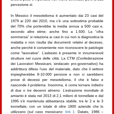
percezione sì.
In Messico il mesotelioma è aumentato dai 23 casi del
1979 ai 220 del 2010, ma c’è una sottostima probabile
del 70% che porterebbe la media annua a 500 casi e,
secondo altre stime, anche fino a 1.500. La “cifra
sommersa” si relaziona ai casi in cui non si diagnostica la
malattia o non risulta dai documenti relativi al decesso,
anche perché è conveniente non riconoscere le patologie
come “lavorative”. L’asbesto è presente in innumerevoli
strutture nel cuore delle città. La CTM (Confederazione
dei Lavoratori Messicani, sindacato pro-governativo) ha
addirittura difeso l’uso del materiale, dato che il settore
impiegherebbe 8-10.000 persone e non ci sarebbero
prove di decessi per mesotelioma, il che è falso e
nasconde il problema. Insomma, è come tornare indietro
di due o tre decenni almeno. L’estrazione mondiale di
amianto è stata nel 2013 di 2,1 milioni di tonnellate e dal
1995 s’è mantenuta abbastanza stabile, tra le 2 e le 3
tonnellate, con un totale di oltre 1800 aziende che lo
utilizzano (sul caso messicano:
link 1
: Datato, 1986 –