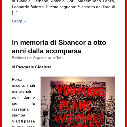
di Claudio Carbone, Antonio Gori, Massimiliano Lanza,
Leonardo Balestri. Il testo seguente è estratto dal libro di
[...]
Leggi →
In memoria di Sbancor a otto
anni dalla scomparsa
Pubblicato il
23 Giugno 2016
· in
Testi
·
di
Pasquale Cicalese
Porca
misera, i siti
ministeriali
non danno
più la
rassegna
stampa.
Vlad ti passa
la sua, roba