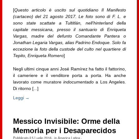
[
Questo articolo è uscito sul quotidiano Il Manifesto
(cartaceo) del 21 agosto 2017. Le foto sono di F. L. e
sono state scattate a Tultitlán, nell’hinterland della
capitale messicana, presso il santuario di Enriqueta
Vargas, madre del defunto Comandante Pantera o
Jonathan Legaria Vargas, alias Padrino Endoque. Solo fa
eccezione la foto della custode del culto nel quartiere di
Tepito, Enriqueta Romero
]
Negli ultimi cinque anni José Ramírez ha fatto il fattorino,
il cameriere e il venditore porta a porta. Ha anche
lavorato come muratore
indocumentado
a Los Angeles.
Di ritorno [...]
Leggi →
Messico Invisibile: Orme della
Memoria per i Desaparecidos
Pubblicato il
5 Luglio 2016
· in
America Latina
·