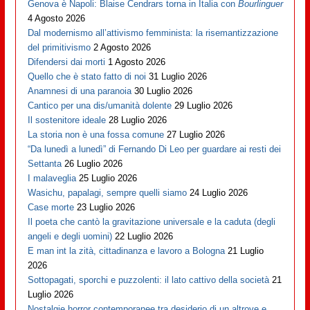
Genova è Napoli: Blaise Cendrars torna in Italia con
Bourlinguer
4 Agosto 2026
Dal modernismo all’attivismo femminista: la risemantizzazione
del primitivismo
2 Agosto 2026
Difendersi dai morti
1 Agosto 2026
Quello che è stato fatto di noi
31 Luglio 2026
Anamnesi di una paranoia
30 Luglio 2026
Cantico per una dis/umanità dolente
29 Luglio 2026
Il sostenitore ideale
28 Luglio 2026
La storia non è una fossa comune
27 Luglio 2026
“Da lunedì a lunedì” di Fernando Di Leo per guardare ai resti dei
Settanta
26 Luglio 2026
I malaveglia
25 Luglio 2026
Wasichu, papalagi, sempre quelli siamo
24 Luglio 2026
Case morte
23 Luglio 2026
Il poeta che cantò la gravitazione universale e la caduta (degli
angeli e degli uomini)
22 Luglio 2026
E man int la zità, cittadinanza e lavoro a Bologna
21 Luglio
2026
Sottopagati, sporchi e puzzolenti: il lato cattivo della società
21
Luglio 2026
Nostalgie horror contemporanee tra desiderio di un altrove e