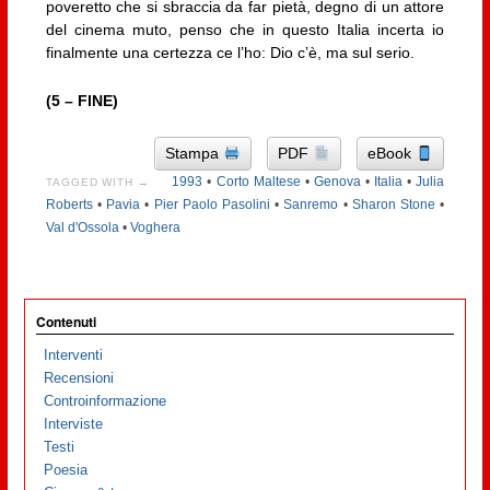
poveretto che si sbraccia da far pietà, degno di un attore
del cinema muto, penso che in questo Italia incerta io
finalmente una certezza ce l’ho: Dio c’è, ma sul serio.
(5 – FINE)
Stampa
PDF
eBook
1993
•
Corto Maltese
•
Genova
•
Italia
•
Julia
TAGGED WITH →
Roberts
•
Pavia
•
Pier Paolo Pasolini
•
Sanremo
•
Sharon Stone
•
Val d'Ossola
•
Voghera
Contenuti
Interventi
Recensioni
Controinformazione
Interviste
Testi
Poesia