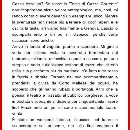
Cazzo Assoluta’! Se fosse la ‘Testa di Cazzo Corrente’
non ricoprirebbe alcun valore antropologico, ma, così, mi
rendo conto di avere davanti un esemplare unico. Mentre
la sventurata non riesce più a tenere gli occhi aperti e le
oscilla la testa, arriviamo finalmente a Genova. Lascio lo
scompartimento e un po’ mi dispiace, perché certe
occasioni sono uniche.
Arrivo in fondo al vagone, pronto a scendere. Mi giro e
vedo per l’ultima volta la poveretta tormentata dal
teatrante; mi lancia un’occhiata quasi a scusarsi, poi uno
strepito e vedo il dionisiaco testone di cazzo che, stretto
nella sua giacchetta blu da marinaio, s’è fatto tutto rosso
in faccia e sbraita. Tornato nel suo scompartimento a
prendersi la divisa da Corto Maltese dei poveri, ha
scoperto che gli hanno rubato il portafogli. Altro che la
poesia, il teatro e l’assalto al pubblico borghese: la voce
impostata e roboante si dispera per cinquantamila misere
lire! Finalmente un po’ di sano e sperimentale teatro-
verità!
È stato un weekend intenso, fiducioso nel futuro e
sconcertante sul presente, ma alla fine vedendo il