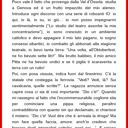
Poco vale il fatto che provenga dalla Val d’Ossola: studia
a Genova ed è un frutto impazzito del mio ateneo.
Introduce ogni discorso con una serie di roboanti IO: io
qui, io là, io su, io giù… io non posso impegnarmi
sentimentalmente (“Lo studio del teatro assorbe la mia
concentrazione”), io sono cresciuto in un ambiente
cattolico e devo appagare il mio lato pagano, io sogno
consessi sibaritici, io combatto gli abbonati alla stagione
teatrale, io bevo tanta birra: “Una volta, all’Oktoberfest,
ne ho bevuto sette litri!”. Ma brutto babbeo, il mio amico
Pitta ne ha bevuto undici e se ti piglia ti scaraventa a
terra con un rutto!
Poi, con posa vissuta, indica fuori dal finestrino. C’è la
statale che costeggia la ferrovia. “Vedi? Vedi, là? Sui
cavalcavia, quelle scritte?”. La ragazza annuisce senza
capire cosa ci sia di così importante. “Dio c’è!”. Quando
mi rassegno al fatto che l’incommensurabile coglione stia
per cominciare una pippa religiosa, peraltro
contraddittoria con quanto sin qui declamato, si chiarisce
il mistero. “Dio c’è! Vuol dire che è arrivata la droga! Ma
non fare quella faccia, amore: anch’io credevo che
fossero degli integralisti cattolici, però poi…”. E spiega