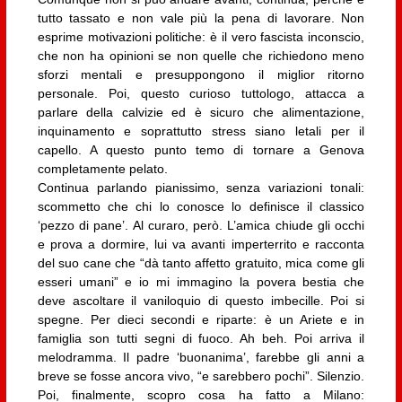
tutto tassato e non vale più la pena di lavorare. Non
esprime motivazioni politiche: è il vero fascista inconscio,
che non ha opinioni se non quelle che richiedono meno
sforzi mentali e presuppongono il miglior ritorno
personale. Poi, questo curioso tuttologo, attacca a
parlare della calvizie ed è sicuro che alimentazione,
inquinamento e soprattutto stress siano letali per il
capello. A questo punto temo di tornare a Genova
completamente pelato.
Continua parlando pianissimo, senza variazioni tonali:
scommetto che chi lo conosce lo definisce il classico
‘pezzo di pane’. Al curaro, però. L’amica chiude gli occhi
e prova a dormire, lui va avanti imperterrito e racconta
del suo cane che “dà tanto affetto gratuito, mica come gli
esseri umani” e io mi immagino la povera bestia che
deve ascoltare il vaniloquio di questo imbecille. Poi si
spegne. Per dieci secondi e riparte: è un Ariete e in
famiglia son tutti segni di fuoco. Ah beh. Poi arriva il
melodramma. Il padre ‘buonanima’, farebbe gli anni a
breve se fosse ancora vivo, “e sarebbero pochi”. Silenzio.
Poi, finalmente, scopro cosa ha fatto a Milano: