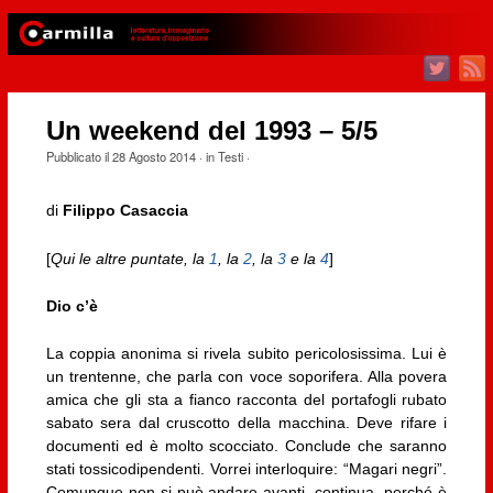
Un weekend del 1993 – 5/5
Pubblicato il
28 Agosto 2014
· in
Testi
·
di
Filippo Casaccia
[
Qui le altre puntate, la
1
, la
2
, la
3
e la
4
]
Dio c’è
La coppia anonima si rivela subito pericolosissima. Lui è
un trentenne, che parla con voce soporifera. Alla povera
amica che gli sta a fianco racconta del portafogli rubato
sabato sera dal cruscotto della macchina. Deve rifare i
documenti ed è molto scocciato. Conclude che saranno
stati tossicodipendenti. Vorrei interloquire: “Magari negri”.
Comunque non si può andare avanti, continua, perché è