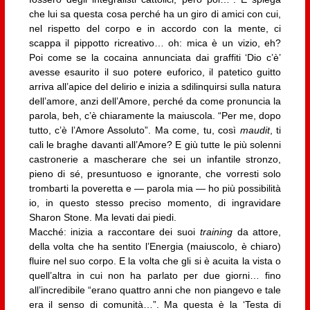
che lui sa questa cosa perché ha un giro di amici con cui,
nel rispetto del corpo e in accordo con la mente, ci
scappa il pippotto ricreativo… oh: mica è un vizio, eh?
Poi come se la cocaina annunciata dai graffiti ‘Dio c’è’
avesse esaurito il suo potere euforico, il patetico guitto
arriva all’apice del delirio e inizia a sdilinquirsi sulla natura
dell’amore, anzi dell’Amore, perché da come pronuncia la
parola, beh, c’è chiaramente la maiuscola. “Per me, dopo
tutto, c’è l’Amore Assoluto”. Ma come, tu, così
maudit
, ti
cali le braghe davanti all’Amore? E giù tutte le più solenni
castronerie a mascherare che sei un infantile stronzo,
pieno di sé, presuntuoso e ignorante, che vorresti solo
trombarti la poveretta e — parola mia — ho più possibilità
io, in questo stesso preciso momento, di ingravidare
Sharon Stone. Ma levati dai piedi.
Macché: inizia a raccontare dei suoi
training
da attore,
della volta che ha sentito l’Energia (maiuscolo, è chiaro)
fluire nel suo corpo. E la volta che gli si è acuita la vista o
quell’altra in cui non ha parlato per due giorni… fino
all’incredibile “erano quattro anni che non piangevo e tale
era il senso di comunità…”. Ma questa è la ‘Testa di