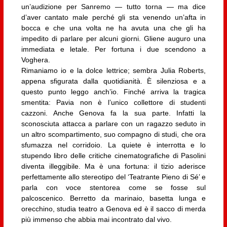
un’audizione per Sanremo — tutto torna — ma dice
d’aver cantato male perché gli sta venendo un’afta in
bocca e che una volta ne ha avuta una che gli ha
impedito di parlare per alcuni giorni. Gliene auguro una
immediata e letale. Per fortuna i due scendono a
Voghera.
Rimaniamo io e la dolce lettrice; sembra Julia Roberts,
appena sfigurata dalla quotidianità. È silenziosa e a
questo punto leggo anch’io. Finché arriva la tragica
smentita: Pavia non è l’unico collettore di studenti
cazzoni. Anche Genova fa la sua parte. Infatti la
sconosciuta attacca a parlare con un ragazzo seduto in
un altro scompartimento, suo compagno di studi, che ora
sfumazza nel corridoio. La quiete è interrotta e lo
stupendo libro delle critiche cinematografiche di Pasolini
diventa illeggibile. Ma è una fortuna: il tizio aderisce
perfettamente allo stereotipo del ‘Teatrante Pieno di Sé’ e
parla con voce stentorea come se fosse sul
palcoscenico. Berretto da marinaio, basetta lunga e
orecchino, studia teatro a Genova ed è il sacco di merda
più immenso che abbia mai incontrato dal vivo.