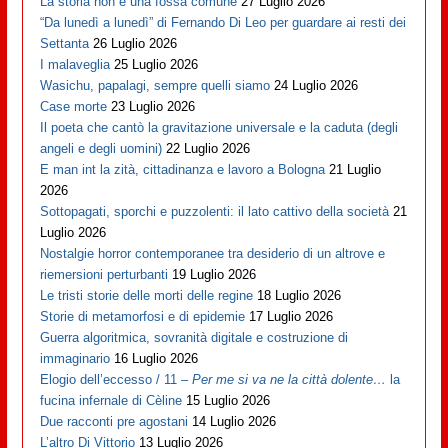
La storia non è una fossa comune
27 Luglio 2026
“Da lunedì a lunedì” di Fernando Di Leo per guardare ai resti dei
Settanta
26 Luglio 2026
I malaveglia
25 Luglio 2026
Wasichu, papalagi, sempre quelli siamo
24 Luglio 2026
Case morte
23 Luglio 2026
Il poeta che cantò la gravitazione universale e la caduta (degli
angeli e degli uomini)
22 Luglio 2026
E man int la zità, cittadinanza e lavoro a Bologna
21 Luglio
2026
Sottopagati, sporchi e puzzolenti: il lato cattivo della società
21
Luglio 2026
Nostalgie horror contemporanee tra desiderio di un altrove e
riemersioni perturbanti
19 Luglio 2026
Le tristi storie delle morti delle regine
18 Luglio 2026
Storie di metamorfosi e di epidemie
17 Luglio 2026
Guerra algoritmica, sovranità digitale e costruzione di
immaginario
16 Luglio 2026
Elogio dell’eccesso / 11 –
Per me si va ne la città dolente…
la
fucina infernale di Cèline
15 Luglio 2026
Due racconti pre agostani
14 Luglio 2026
L’altro Di Vittorio
13 Luglio 2026