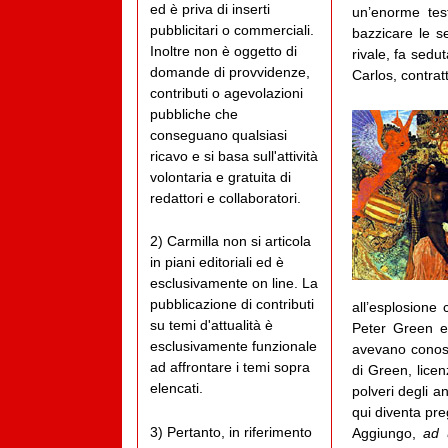
ed è priva di inserti
un’enorme tes
pubblicitari o commerciali.
bazzicare le 
Inoltre non è oggetto di
rivale, fa sedu
domande di provvidenze,
Carlos, contratt
contributi o agevolazioni
pubbliche che
conseguano qualsiasi
ricavo e si basa sull'attività
volontaria e gratuita di
redattori e collaboratori.
2) Carmilla non si articola
in piani editoriali ed è
esclusivamente on line. La
pubblicazione di contributi
all’esplosione c
su temi d'attualità è
Peter Green e
esclusivamente funzionale
avevano conosc
ad affrontare i temi sopra
di Green, licen
elencati.
polveri degli a
qui diventa pre
3) Pertanto, in riferimento
Aggiungo,
ad 