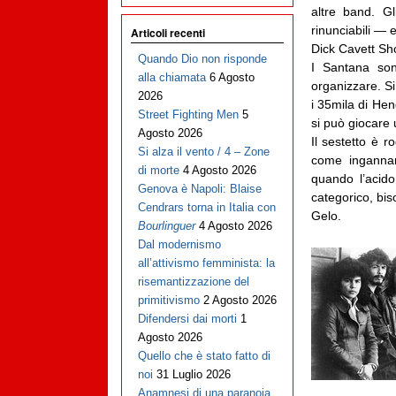
altre band. G
rinunciabili — 
Articoli recenti
Dick Cavett Sho
Quando Dio non risponde
I Santana so
alla chiamata
6 Agosto
organizzare. Si
2026
i 35mila di He
Street Fighting Men
5
si può giocare 
Agosto 2026
Il sestetto è r
Si alza il vento / 4 – Zone
come ingannare
di morte
4 Agosto 2026
quando l’acid
Genova è Napoli: Blaise
categorico, bis
Cendrars torna in Italia con
Gelo.
Bourlinguer
4 Agosto 2026
Dal modernismo
all’attivismo femminista: la
risemantizzazione del
primitivismo
2 Agosto 2026
Difendersi dai morti
1
Agosto 2026
Quello che è stato fatto di
noi
31 Luglio 2026
Anamnesi di una paranoia