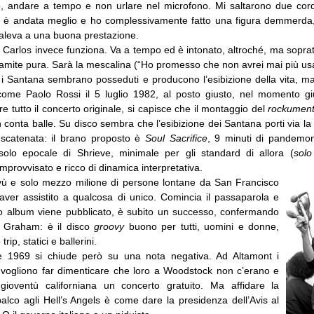
olo, andare a tempo e non urlare nel microfono. Mi saltarono due cord
i è andata meglio e ho complessivamente fatto una figura demmerda,
aleva a una buona prestazione.
 Carlos invece funziona. Va a tempo ed è intonato, altroché, ma soprat
amite pura. Sarà la mescalina (“Ho promesso che non avrei mai più usa
 i Santana sembrano posseduti e producono l’esibizione della vita, mas
come Paolo Rossi il 5 luglio 1982, al posto giusto, nel momento g
e tutto il concerto originale, si capisce che il montaggio del
rockumen
n conta balle. Su disco sembra che l’esibizione dei Santana porti via la 
 scatenata: il brano proposto è
Soul Sacrifice
, 9 minuti di pandemon
’assolo epocale di Shrieve, minimale per gli standard di allora (
sol
mprovvisato e ricco di dinamica interpretativa.
ivù e solo mezzo milione di persone lontane da San Francisco
ver assistito a qualcosa di unico. Comincia il passaparola e
o album viene pubblicato, è subito un successo, confermando
di Graham: è il disco
groovy
buono per tutti, uomini e donne,
trip, statici e ballerini.
le 1969 si chiude però su una nota negativa. Ad Altamont i
 vogliono far dimenticare che loro a Woodstock non c’erano e
gioventù californiana un concerto gratuito. Ma affidare la
alco agli Hell’s Angels è come dare la presidenza dell’Avis al