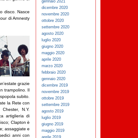
gennaio 2021
dicembre 2020
vo disco. Nasce
novembre 2020
 tour di Amnesty
ottobre 2020
settembre 2020
agosto 2020
luglio 2020
giugno 2020
maggio 2020
aprile 2020
marzo 2020
febbraio 2020
gennaio 2020
un’estate grazie
dicembre 2019
n trampolino. Il
novembre 2019
 spopola subito.
ottobre 2019
cate la Rete con
settembre 2019
 Chester, N.Y.
agosto 2019
 artiglieria di
luglio 2019
isco; Clapton è
giugno 2019
e; assaggiate e
maggio 2019
sedici anni con
aprile 2019