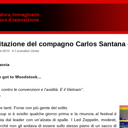
litazione del compagno Carlos Santana 
le 2010
· in
I suonatori Jones
·
accia
we got to Woodstock…
 contro le convenzioni e l’avidità. E il Vietnam”.
a
e tanti. Forse con più gente del solito.
oup si è sciolto qualche giorno prima e la rinuncia al festival è
ata dal leader con un’alzata di spalle. I Led Zeppelin, modesti,
erché non gli andava di essere sullo stesso piano di un sacco di