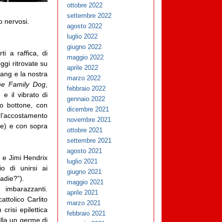
ottobre 2022
settembre 2022
o nervosi.
agosto 2022
luglio 2022
giugno 2022
i a raffica, di
maggio 2022
ggi ritrovate su
aprile 2022
gang e la nostra
marzo 2022
the Family Dog
,
febbraio 2022
 e il vibrato di
gennaio 2022
mo bottone, con
dicembre 2021
l’accostamento
novembre 2021
re) e con sopra
ottobre 2021
settembre 2021
agosto 2021
s e Jimi Hendrix
luglio 2021
o di unirsi ai
giugno 2021
adie?”).
maggio 2021
 imbarazzanti.
aprile 2021
attolico Carlito
marzo 2021
risi epilettica
febbraio 2021
illa un germe di