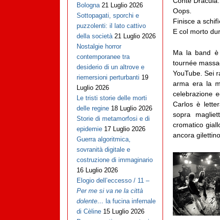
Conte Dracula. 
Bologna
21 Luglio 2026
Oops.
Sottopagati, sporchi e
Finisce a schif
puzzolenti: il lato cattivo
E col morto dur
della società
21 Luglio 2026
Nostalgie horror
Ma la band è o
contemporanee tra
tournée massacr
desiderio di un altrove e
YouTube. Sei ra
riemersioni perturbanti
19
arma era la mu
Luglio 2026
celebrazione ed
Le tristi storie delle morti
Carlos è lette
delle regine
18 Luglio 2026
sopra magliet
Storie di metamorfosi e di
cromatico gial
epidemie
17 Luglio 2026
ancora gilettin
Guerra algoritmica,
sovranità digitale e
costruzione di immaginario
16 Luglio 2026
Elogio dell’eccesso / 11 –
Per me si va ne la città
dolente…
la fucina infernale
di Cèline
15 Luglio 2026