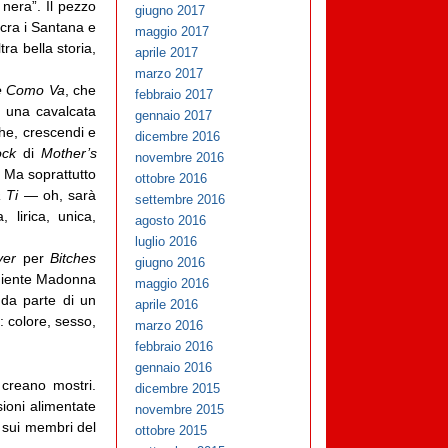
nera”. Il pezzo
giugno 2017
cra i Santana e
maggio 2017
ra bella storia,
aprile 2017
marzo 2017
e Como Va
, che
febbraio 2017
r una cavalcata
gennaio 2017
che, crescendi e
dicembre 2016
rock
di
Mother’s
novembre 2016
. Ma soprattutto
ottobre 2016
 Ti
— oh, sarà
settembre 2016
 lirica, unica,
agosto 2016
luglio 2016
ver
per
Bitches
giugno 2016
ormiente Madonna
maggio 2016
da parte di un
aprile 2016
: colore, sesso,
marzo 2016
febbraio 2016
gennaio 2016
 creano mostri.
dicembre 2015
ioni alimentate
novembre 2015
, sui membri del
ottobre 2015