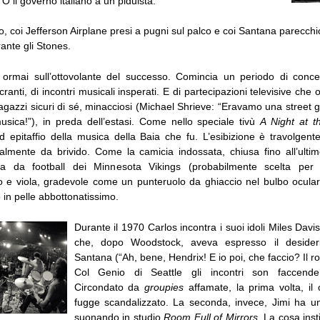
O il governo italiano a un piduista.
ìo, coi Jefferson Airplane presi a pugni sul palco e coi Santana parecchi
ante gli Stones.
rmai sull’ottovolante del successo. Comincia un periodo di concert
anti, di incontri musicali insperati. E di partecipazioni televisive che o
gazzi sicuri di sé, minacciosi (Michael Shrieve: “Eravamo una street 
sica!”), in preda dell’estasi. Come nello speciale tivù
A Night at 
 epitaffio della musica della Baia che fu. L’esibizione è travolgente
ralmente da brivido. Come la camicia indossata, chiusa fino all’ulti
ta da football dei Minnesota Vikings (probabilmente scelta per 
lo e viola, gradevole come un punteruolo da ghiaccio nel bulbo ocula
o in pelle abbottonatissimo.
Durante il 1970 Carlos incontra i suoi idoli Miles Davi
che, dopo Woodstock, aveva espresso il desideri
Santana (“Ah, bene, Hendrix! E io poi, che faccio? Il ro
Col Genio di Seattle gli incontri son faccende
Circondato da
groupies
affamate, la prima volta, il c
fugge scandalizzato. La seconda, invece, Jimi ha un c
suonando in studio
Room Full of Mirrors
. La cosa inst