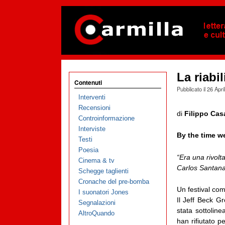
La riabi
Contenuti
Pubblicato il
26 Apri
Interventi
Recensioni
di
Filippo Cas
Controinformazione
Interviste
By the time 
Testi
Poesia
“Era una rivolta
Cinema & tv
Carlos Santan
Schegge taglienti
Cronache del pre-bomba
Un festival com
I suonatori Jones
Il Jeff Beck Gr
Segnalazioni
stata sottoline
AltroQuando
han rifiutato p