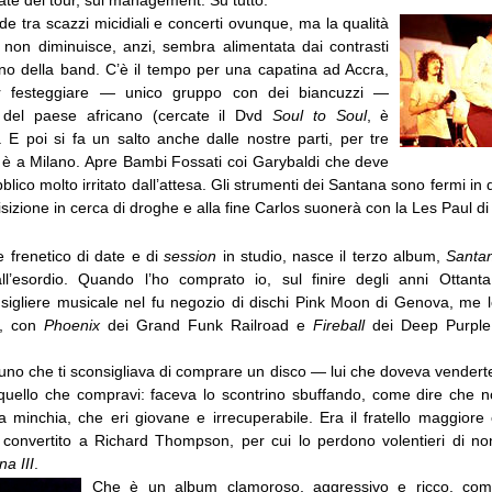
ate dei tour, sul management. Su tutto.
de tra scazzi micidiali e concerti ovunque, ma la qualità
ni non diminuisce, anzi, sembra alimentata dai contrasti
terno della band. C’è il tempo per una capatina ad Accra,
r festeggiare — unico gruppo con dei biancuzzi —
a del paese africano (cercate il Dvd
Soul to Soul
, è
. E poi si fa un salto anche dalle nostre parti, per tre
 è a Milano. Apre Bambi Fossati coi Garybaldi che deve
lico molto irritato dall’attesa. Gli strumenti dei Santana sono fermi i
sizione in cerca di droghe e alla fine Carlos suonerà con la Les Paul d
 frenetico di date e di
session
in studio, nasce il terzo album,
Santa
all’esordio. Quando l’ho comprato io, sul finire degli anni Ottant
nsigliere musicale nel fu negozio di dischi Pink Moon di Genova, me 
o, con
Phoenix
dei Grand Funk Railroad e
Fireball
dei Deep Purple,
no che ti sconsigliava di comprare un disco — lui che doveva vendertel
uello che compravi: faceva lo scontrino sbuffando, come dire che n
minchia, che eri giovane e irrecuperabile. Era il fratello maggior
convertito a Richard Thompson, per cui lo perdono volentieri di non
a III
.
Che è un album clamoroso, aggressivo e ricco, com