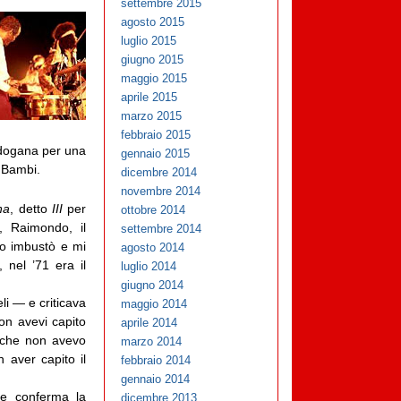
settembre 2015
agosto 2015
luglio 2015
giugno 2015
maggio 2015
aprile 2015
marzo 2015
febbraio 2015
n dogana per una
gennaio 2015
i Bambi.
dicembre 2014
novembre 2014
na
, detto
III
per
ottobre 2014
a, Raimondo, il
settembre 2014
lo imbustò e mi
agosto 2014
 nel ’71 era il
luglio 2014
giugno 2014
i — e criticava
maggio 2014
on avevi capito
aprile 2014
e che non avevo
marzo 2014
 aver capito il
febbraio 2014
gennaio 2014
e conferma la
dicembre 2013