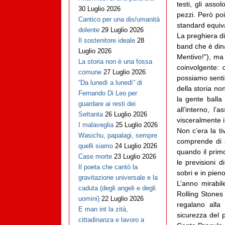
testi, gli ass
30 Luglio 2026
pezzi. Però po
Cantico per una dis/umanità
standard equiv
dolente
29 Luglio 2026
La preghiera di
Il sostenitore ideale
28
band che è din
Luglio 2026
Mentivo!”), ma
La storia non è una fossa
coinvolgente: 
comune
27 Luglio 2026
possiamo sentir
“Da lunedì a lunedì” di
della storia no
Fernando Di Leo per
la gente balla
guardare ai resti dei
all’interno, l
Settanta
26 Luglio 2026
visceralmente i
I malaveglia
25 Luglio 2026
Non c’era la t
Wasichu, papalagi, sempre
comprende di a
quelli siamo
24 Luglio 2026
quando il prim
Case morte
23 Luglio 2026
le previsioni 
Il poeta che cantò la
sobri e in pieno 
gravitazione universale e la
L’anno mirabi
caduta (degli angeli e degli
Rolling Stones
uomini)
22 Luglio 2026
regalano alla 
E man int la zità,
sicurezza del p
cittadinanza e lavoro a