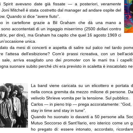
li Spirit avevano date già fissate — a posteriori,
veramente
e Joni Mitchell è stata costretto dal manager ad andare ospite del
w. Quando si dice “avere fiuto”.
no in cartellone grazie a Bil Graham che dà una mano a
 sono accontentati di un ingaggio miserrimo (2500 dollari contro
ndrix, per dire), ma Graham ha capito che quel 16 agosto 1969 ci
un’occasione unica.
odato da mesi di concerti e aspetta di salire sul palco nel tardo pome
 l’attesa dell’esibizione? Com’è prassi ricreativa, con un bell’acid
o sale, arriva esagitato uno dei
promoter
con le mani tra i capelli:
ogna suonare subito perché chi era previsto in scaletta è inscatolato nel 
La band viene caricata su un elicottero e portata d
nella conca gremita da mezzo milione di persone. Dal
velivolo Shrieve vomita per la tensione. Sul pubblico.
Carlos — in pieno trip — prega accoratamente: “God,
stay in time and stay in tune”.
Quando ho suonato io davanti a 50 persone alla Soc
Mutuo Soccorso di Sant’Ilario, ero isterico come un g
ho pregato di: essere intonato, accordato, ricordarmi