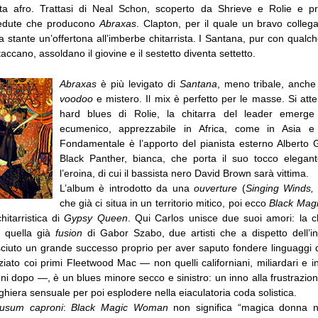
ta afro. Trattasi di Neal Schon, scoperto da Shrieve e Rolie e pr
sedute che producono
Abraxas
. Clapton, per il quale un bravo colle
ta stante un’offertona all’imberbe chitarrista. I Santana, pur con qualch
accano, assoldano il giovine e il sestetto diventa settetto.
Abraxas
è più levigato di
Santana
, meno tribale, anch
voodoo
e mistero. Il mix è perfetto per le masse. Si att
hard blues di Rolie, la chitarra del leader emer
ecumenico, apprezzabile in Africa, come in Asia e
Fondamentale è l’apporto del pianista esterno Alberto 
Black Panther, bianca, che porta il suo tocco elegan
l’eroina, di cui il bassista nero David Brown sarà vittima.
L’album è introdotto da una
ouverture
(
Singing Winds,
che già ci situa in un territorio mitico, poi ecco
Black Ma
hitarristica di
Gypsy Queen
. Qui Carlos unisce due suoi amori: la ch
 quella già
fusion
di Gabor Szabo, due artisti che a dispetto dell’int
iuto un grande successo proprio per aver saputo fondere linguaggi di
ziato coi primi Fleetwood Mac — non quelli californiani, miliardari e i
nni dopo —, è un blues minore secco e sinistro: un inno alla frustrazi
ghiera sensuale per poi esplodere nella eiaculatoria coda solistica.
usum caproni
:
Black Magic Woman
non significa “magica donna n