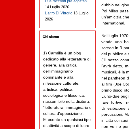
Due racconti pre agostani
dubbio nel giov
14 Luglio 2026
Poi Miles pass
L’altro Di Vittorio
13 Luglio
un’amicizia che
2026
International.
Nel luglio 1970 
Chi siamo
vende una bar
screen
in 3 pa
1) Carmilla è un blog
del pubblico e 
dedicato alla letteratura di
(“Il sozzo com
genere, alla critica
l’avrà detto, m
dell'immaginario
musicali, è la m
dominante e alla
nel pantheon de
riflessione culturale,
al film (Joe Co
artistica, politica,
primo disco ri
sociologica e filosofica,
L’uno-due pugil
riassumibile nella dicitura:
fare furtivo,
“letteratura, immaginario e
Un’esibizione 
cultura d'opposizione”.
percussioni. M
E' esente da qualsiasi tipo
in città coi su
di attività a scopo di lucro
non ve ne pent