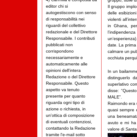
gruppo, sulle d
editor chi si
Il gruppo implo
autogestiscono con senso
delle esibizio
di responsabilità nei
violenti all’in
riguardi del collettivo
in Ghana, pe
redazionale e del Direttore
l’indipendenz
Responsabile. I contributi
un’esperienza)
pubblicati non
date. La prima
corrispondono
calmare un pubb
necessariamente e
occhiuta perqui
automaticamente alle
opinioni dell'intera
In un bailamme
Redazione o del Direttore
distinguerlo d
Responsabile. Questo
superlativo co
aspetto va tenuto
disse: “Quest
presente per quanto
MALE”.
riguarda ogni tipo di
Raimondo era u
azione o richiesta, in
quasi sempre q
un'ottica di composizione
una beneamata 
di eventuali contenziosi,
avuto e mi ha 
contattando la Redazione
valore di
Santan
tramite l'e-mail sotto