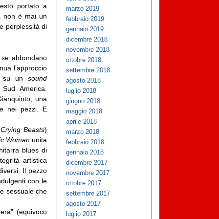
esto portato a
marzo 2019
ga non è mai un
febbraio 2019
e perplessità di
gennaio 2019
dicembre 2018
novembre 2018
e se abbondano
ottobre 2018
enua l’approccio
settembre 2018
ge su un
sound
agosto 2018
 Sud America.
luglio 2018
Gianquinto, una
giugno 2018
te nei pezzi. E
maggio 2018
aprile 2018
 Crying Beasts
)
marzo 2018
gic Woman
unita
febbraio 2018
itarra blues di
gennaio 2018
egrità artistica
dicembre 2017
versi. Il pezzo
novembre 2017
ndulgenti con le
ottobre 2017
one sessuale che
settembre 2017
agosto 2017
era” (equivoco
luglio 2017