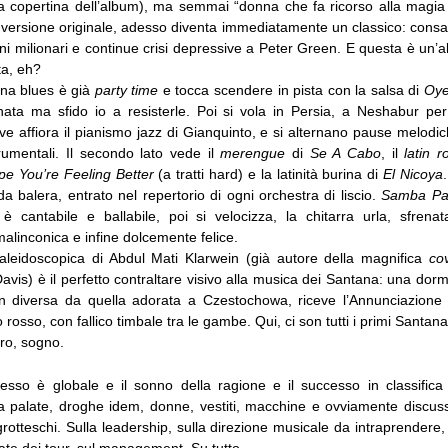
la copertina dell’album), ma semmai “donna che fa ricorso alla magia 
 versione originale, adesso diventa immediatamente un classico: consa
i milionari e continue crisi depressive a Peter Green. E questa è un’alt
ta, eh?
ona blues è già
party time
e tocca scendere in pista con la salsa di
Oy
ata ma sfido io a resisterle. Poi si vola in Persia, a Neshabur pe
e affiora il pianismo jazz di Gianquinto, e si alternano pause melodi
rumentali. Il secondo lato vede il
merengue
di
Se A Cabo
, il
latin 
pe You’re Feeling Better
(a tratti hard) e la latinità burina di
El Nicoya
 da balera, entrato nel repertorio di ogni orchestra di liscio.
Samba Pa
 cantabile e ballabile, poi si velocizza, la chitarra urla, sfrenata,
linconica e infine dolcemente felice.
aleidoscopica di Abdul Mati Klarwein (già autore della magnifica
co
avis) è il perfetto contraltare visivo alla musica dei Santana: una d
n diversa da quella adorata a Czestochowa, riceve l’Annunciazione 
rosso, con fallico timbale tra le gambe. Qui, ci son tutti i primi Santana
ero, sogno.
esso è globale e il sonno della ragione e il successo in classifica
 a palate, droghe idem, donne, vestiti, macchine e ovviamente discuss
 grotteschi. Sulla leadership, sulla direzione musicale da intraprendere