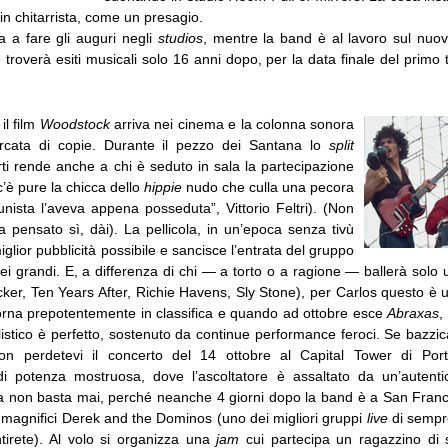
in chitarrista, come un presagio.
a a fare gli auguri negli
studios
, mentre la band è al lavoro sul nuo
 troverà esiti musicali solo 16 anni dopo, per la data finale del primo
il film
Woodstock
arriva nei cinema e la colonna sonora
cata di copie. Durante il pezzo dei Santana lo
split
rti rende anche a chi è seduto in sala la partecipazione
c’è pure la chicca dello
hippie
nudo che culla una pecora
unista l’aveva appena posseduta”, Vittorio Feltri). (Non
a pensato sì, dài). La pellicola, in un’epoca senza tivù
iglior pubblicità possibile e sancisce l’entrata del gruppo
i grandi. E, a differenza di chi — a torto o a ragione — ballerà solo 
cker, Ten Years After, Richie Havens, Sly Stone), per Carlos questo è u
torna prepotentemente in classifica e quando ad ottobre esce
Abraxas
,
istico è perfetto, sostenuto da continue performance feroci. Se bazzi
 non perdetevi il concerto del 14 ottobre al Capital Tower di Port
di potenza mostruosa, dove l’ascoltatore è assaltato da un’autentica
a non basta mai, perché neanche 4 giorni dopo la band è a San Franc
oi magnifici Derek and the Dominos (uno dei migliori gruppi
live
di sempr
irete). Al volo si organizza una
jam
cui partecipa un ragazzino di 