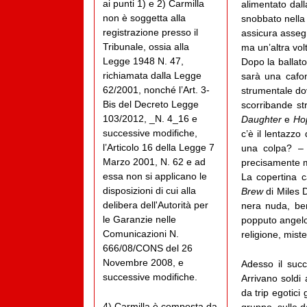
ai punti 1) e 2) Carmilla
alimentato dal
non è soggetta alla
snobbato nella
registrazione presso il
assicura assegn
Tribunale, ossia alla
ma un’altra vol
Legge 1948 N. 47,
Dopo la ballat
richiamata dalla Legge
sarà una cafon
62/2001, nonché l’Art. 3-
strumentale dov
Bis del Decreto Legge
scorribande st
103/2012, _N. 4_16 e
Daughter
e
Ho
successive modifiche,
c’è il lentazzo
l’Articolo 16 della Legge 7
una colpa? – è
Marzo 2001, N. 62 e ad
precisamente ma
essa non si applicano le
La copertina c
disposizioni di cui alla
Brew
di Miles D
delibera dell'Autorità per
nera nuda, be
le Garanzie nelle
popputo angelo 
Comunicazioni N.
religione, mist
666/08/CONS del 26
Novembre 2008, e
Adesso il succ
successive modifiche.
Arrivano soldi
da trip egotici
4) Carmilla è composta da