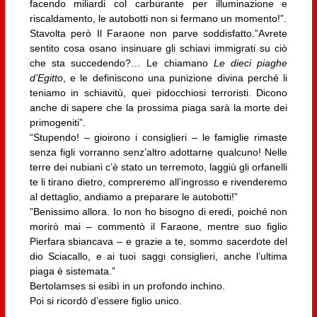
facendo miliardi col carburante per illuminazione e
riscaldamento, le autobotti non si fermano un momento!”.
Stavolta però Il Faraone non parve soddisfatto.”Avrete
sentito cosa osano insinuare gli schiavi immigrati su ciò
che sta succedendo?… Le chiamano
Le dieci piaghe
d’Egitto
, e le definiscono una punizione divina perché li
teniamo in schiavitù, quei pidocchiosi terroristi. Dicono
anche di sapere che la prossima piaga sarà la morte dei
primogeniti”.
“Stupendo! – gioirono i consiglieri – le famiglie rimaste
senza figli vorranno senz’altro adottarne qualcuno! Nelle
terre dei nubiani c’è stato un terremoto, laggiù gli orfanelli
te li tirano dietro, compreremo all’ingrosso e rivenderemo
al dettaglio, andiamo a preparare le autobotti!”
”Benissimo allora. Io non ho bisogno di eredi, poiché non
morirò mai – commentò il Faraone, mentre suo figlio
Pierfara sbiancava – e grazie a te, sommo sacerdote del
dio Sciacallo, e ai tuoi saggi consiglieri, anche l’ultima
piaga è sistemata.”
Bertolamses si esibì in un profondo inchino.
Poi si ricordò d’essere figlio unico.