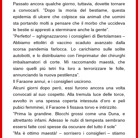
Passato ancora qualche giorno, tuttavia, dovette tornare
a convocarli. ”Dopo la moria del bestiame, questa
epidemia di ulcere che colpisce sia animali che uomini
sta portando molti a pensare che il morbo che uccideva
le bestie si appresti a sterminare anche la gente”.
”Perfetto! – sghignazzarono i consiglieri di Bertolamses –
Abbiamo ettolitri di vaccino scaduto avanzato dalla
scorsa pandemia farlocca. Lo carichiamo sulle solite
autobotti, e lo distribuiamo con l’imprimatur dei chirurghi
imbalsamatori di corte. Mi raccomando maestà, che
siano quelli più tetri fra loro a terrorizzare le folle,
annunciando la nuova pestilenza”.
Il Faraone annuì, e i consiglieri uscirono.
Alcuni giorni dopo però, essi furono ancora una volta
convocati al suo cospetto. Alla tremula luce delle torce,
avvolto in una spessa coperta intessuta d’oro e peli
pubici femminei, il Faraone li fissava torvo e intirizzito.
”Prima la grandine. Blocchi grossi come una Duna, e
altrettanto infami. Adesso le nubi di tempesta sembrano
essersi fatte così spesse da oscurare del tutto il sole”
”Ma è ottimo maestà! – sorrisero i consiglieri – stiamo