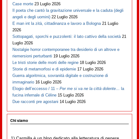
Case morte
23 Luglio 2026
Il poeta che cantò la gravitazione universale e la caduta (degli
angeli e degli uomini)
22 Luglio 2026
E man int la zità, cittadinanza e lavoro a Bologna
21 Luglio
2026
Sottopagati, sporchi e puzzolenti: il lato cattivo della società
21
Luglio 2026
Nostalgie horror contemporanee tra desiderio di un altrove e
riemersioni perturbanti
19 Luglio 2026
Le tristi storie delle morti delle regine
18 Luglio 2026
Storie di metamorfosi e di epidemie
17 Luglio 2026
Guerra algoritmica, sovranità digitale e costruzione di
immaginario
16 Luglio 2026
Elogio dell’eccesso / 11 –
Per me si va ne la città dolente…
la
fucina infernale di Cèline
15 Luglio 2026
Due racconti pre agostani
14 Luglio 2026
Chi siamo
1) Carmilla è un blog dedicato alla letteratura di genere,