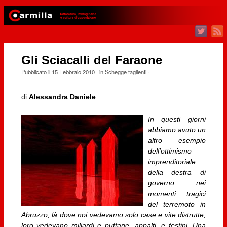
Gli Sciacalli del Faraone
Pubblicato il
15 Febbraio 2010
· in
Schegge taglienti
·
di
Alessandra Daniele
In questi giorni
abbiamo avuto un
altro esempio
dell’ottimismo
imprenditoriale
della destra di
governo: nei
momenti tragici
del terremoto in
Abruzzo, là dove noi vedevamo solo case e vite distrutte,
loro vedevano miliardi e puttane, appalti, e festini. Una