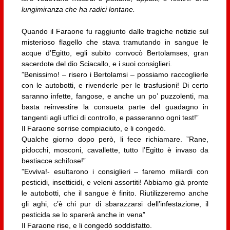
lungimiranza che ha radici lontane.
Quando il Faraone fu raggiunto dalle tragiche notizie sul
misterioso flagello che stava tramutando in sangue le
acque d’Egitto, egli subito convocò Bertolamses, gran
sacerdote del dio Sciacallo, e i suoi consiglieri.
”Benissimo! – risero i Bertolamsi – possiamo raccoglierle
con le autobotti, e rivenderle per le trasfusioni! Di certo
saranno infette, fangose, e anche un po’ puzzolenti, ma
basta reinvestire la consueta parte del guadagno in
tangenti agli uffici di controllo, e passeranno ogni test!”
Il Faraone sorrise compiaciuto, e li congedò.
Qualche giorno dopo però, li fece richiamare. ”Rane,
pidocchi, mosconi, cavallette, tutto l’Egitto è invaso da
bestiacce schifose!”
”Evviva!- esultarono i consiglieri – faremo miliardi con
pesticidi, insetticidi, e veleni assortiti! Abbiamo già pronte
le autobotti, che il sangue è finito. Riutilizzeremo anche
gli aghi, c’è chi pur di sbarazzarsi dell’infestazione, il
pesticida se lo sparerà anche in vena”
Il Faraone rise, e li congedò soddisfatto.