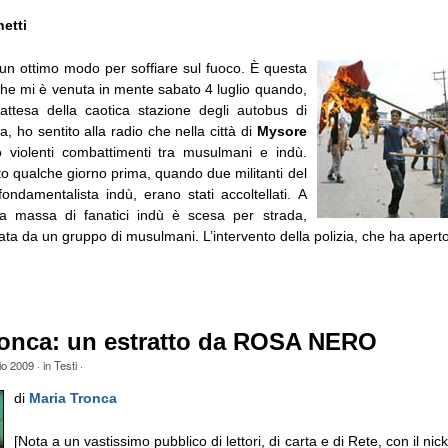
etti
 un ottimo modo per soffiare sul fuoco. È questa
che mi è venuta in mente sabato 4 luglio quando,
attesa della caotica stazione degli autobus di
a, ho sentito alla radio che nella città di
Mysore
 violenti combattimenti tra musulmani e indù.
ato qualche giorno prima, quando due militanti del
 fondamentalista indù, erano stati accoltellati. A
a massa di fanatici indù è scesa per strada,
ata da un gruppo di musulmani. L’intervento della polizia, che ha aperto 
ronca: un estratto da ROSA NERO
io 2009
· in
Testi
·
di
Maria Tronca
[Nota a un vastissimo pubblico di lettori, di carta e di Rete, con il n