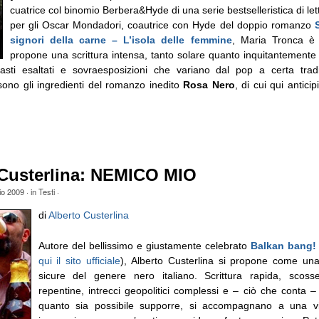
cuatrice col binomio Berbera&Hyde di una serie bestselleristica di let
per gli Oscar Mondadori, coautrice con Hyde del doppio romanzo
signori della carne – L’isola delle femmine
, Maria Tronca è 
propone una scrittura intensa, tanto solare quanto inquitantemente 
rasti esaltati e sovraesposizioni che variano dal pop a certa tra
sono gli ingredienti del romanzo inedito
Rosa Nero
, di cui qui antic
 Custerlina: NEMICO MIO
io 2009
· in
Testi
·
di
Alberto Custerlina
Autore del bellissimo e giustamente celebrato
Balkan bang!
qui il sito ufficiale
), Alberto Custerlina si propone come una
sicure del genere nero italiano. Scrittura rapida, scos
repentine, intrecci geopolitici complessi e – ciò che conta – p
quanto sia possibile supporre, si accompagnano a una vi