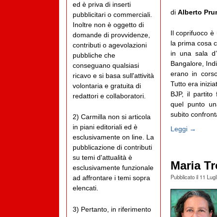
ed è priva di inserti
di
Alberto Prun
pubblicitari o commerciali.
Inoltre non è oggetto di
Il coprifuoco è
domande di provvidenze,
la prima cosa 
contributi o agevolazioni
in una sala d’
pubbliche che
Bangalore, Indi
conseguano qualsiasi
erano in corso
ricavo e si basa sull'attività
Tutto era inizi
volontaria e gratuita di
BJP, il partito
redattori e collaboratori.
quel punto un
subito confront
2) Carmilla non si articola
in piani editoriali ed è
Leggi →
esclusivamente on line. La
pubblicazione di contributi
su temi d'attualità è
Maria T
esclusivamente funzionale
Pubblicato il
11 Lugl
ad affrontare i temi sopra
elencati.
3) Pertanto, in riferimento