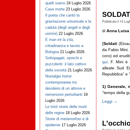
quelli siamo
24 Luglio 2026
Case morte
23 Luglio 2026
SOLDATI
Il poeta che cantò la
Pubblicato il
14 Lugl
gravitazione universale e la
caduta (degli angeli e degli
di
Anna Luisa 
uomini)
22 Luglio 2026
E man int la zità,
[
Soldati
(Einaud
cittadinanza e lavoro a
da Fabio Mini.
Bologna
21 Luglio 2026
coro) ed erudi
Sottopagati, sporchi e
qui
. F. Mini è
puzzolenti: il lato cattivo
alleate Sud E
della società
21 Luglio 2026
Repubblica” e 
Nostalgie horror
contemporanee tra
1) Generale,
n
desiderio di un altrove e
“tempo della gu
riemersioni perturbanti
19
Luglio 2026
Leggi →
Le tristi storie delle morti
delle regine
18 Luglio 2026
Storie di metamorfosi e di
L’occhio
epidemie
17 Luglio 2026