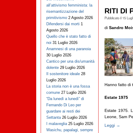
all’attivismo femminista: la
RITI DI
risemantizzazione del
Pubblicato il
15 Lugl
primitivismo
2 Agosto 2026
Difendersi dai morti
1
di
Sandro Moi
Agosto 2026
Quello che è stato fatto di
noi
31 Luglio 2026
Anamnesi di una paranoia
30 Luglio 2026
Cantico per una dis/umanità
dolente
29 Luglio 2026
Il sostenitore ideale
28
Luglio 2026
Hanno fatto di t
La storia non è una fossa
comune
27 Luglio 2026
Estate 1975
“Da lunedì a lunedì” di
Fernando Di Leo per
Estate 1975. L
guardare ai resti dei
Leone, Sam Peck
Settanta
26 Luglio 2026
I malaveglia
25 Luglio 2026
Leggi →
Wasichu, papalagi, sempre