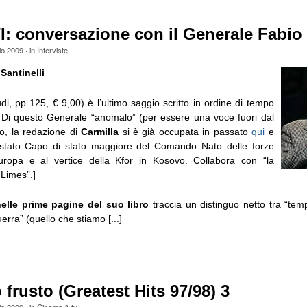
: conversazione con il Generale Fabio
io 2009
· in
Interviste
·
Santinelli
i, pp 125, € 9,00) è l’ultimo saggio scritto in ordine di tempo
 Di questo Generale “anomalo” (per essere una voce fuori dal
to, la redazione di
Carmilla
si è già occupata in passato
qui
e
 stato Capo di stato maggiore del Comando Nato delle forze
uropa e al vertice della Kfor in Kosovo. Collabora con “la
“Limes”.]
elle prime pagine del suo libro
traccia un distinguo netto tra “tem
erra” (quello che stiamo [...]
 frusto (Greatest Hits 97/98) 3