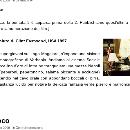
io 2009
· in
Cinema & tv
·
ce
co, la puntata 3 è apparsa prima della 2. Pubblichiamo quest’ultim
e la numerazione dei film.]
oluto di Clint Eastwood, USA 1997
supergiovani sul Lago Maggiore, s’impone una visione
ematografiche di Verbania. Andiamo al cinema Sociale
cellino d’oro di Intra ho trangugiato una mezza Napoli
(peperoni, peperoncino, salame piccante e acciughe)
ncendio nel cavo orale con abbondanti boccali di birra.
tanza lucido per notare la delicata fantasia verde pisello e marroncin
oco
io 2009
· in
Controinformazione
·