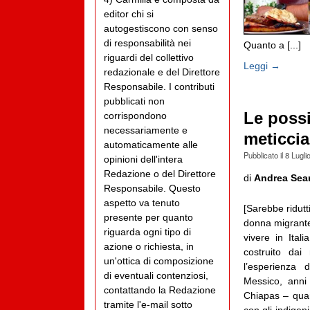
editor chi si
autogestiscono con senso
di responsabilità nei
Quanto a [...]
riguardi del collettivo
Leggi →
redazionale e del Direttore
Responsabile. I contributi
pubblicati non
Le possi
corrispondono
necessariamente e
meticcia
automaticamente alle
Pubblicato il
8 Lugli
opinioni dell'intera
Redazione o del Direttore
di
Andrea Searl
Responsabile. Questo
aspetto va tenuto
[Sarebbe ridutt
presente per quanto
donna migrante
riguarda ogni tipo di
vivere in Ital
azione o richiesta, in
costruito dai 
un'ottica di composizione
l’esperienza 
di eventuali contenziosi,
Messico, anni 
contattando la Redazione
Chiapas – quan
tramite l'e-mail sotto
con gli indige