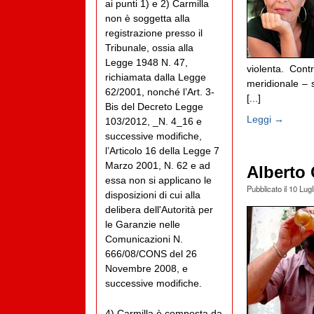
ai punti 1) e 2) Carmilla
non è soggetta alla
registrazione presso il
Tribunale, ossia alla
Legge 1948 N. 47,
violenta. Cont
richiamata dalla Legge
meridionale – 
62/2001, nonché l’Art. 3-
[...]
Bis del Decreto Legge
Leggi →
103/2012, _N. 4_16 e
successive modifiche,
l’Articolo 16 della Legge 7
Marzo 2001, N. 62 e ad
Alberto
essa non si applicano le
Pubblicato il
10 Lugl
disposizioni di cui alla
delibera dell'Autorità per
le Garanzie nelle
Comunicazioni N.
666/08/CONS del 26
Novembre 2008, e
successive modifiche.
4) Carmilla è composta da