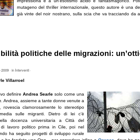
impressiona e a un’esotismo acido e fantasmagorico. Pot
mutageno del thriller internazionale, questo autore è una 
già vinte del noir nostrano, sulla scia che va tracciando da an
bilità politiche delle migrazioni: un’ott
o 2009
· in
Interventi
·
e Villarroel
ivo definire
Andrea Searle
solo come una
. Andrea, assieme a tante donne venute a
ia, rovescia clamorosamente lo stereotipo
media sulle migranti. Dietro di lei c’è
della docenza universitaria a Città del
di lavoro politico prima in Cile, poi nel
do ha seguito progetti di sviluppo rurale
ni e ha fondato una Ong – per approdare infine a
Oaxaca
, dove ha pa