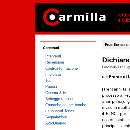
From the monthl
Contenuti
Interventi
Dichiara
Recensioni
Pubblicato il
17 Lugl
Controinformazione
Interviste
del
Fronte di 
Testi
Poesia
[Trent’anni fa,
Cinema & tv
processo al Fr
Schegge taglienti
anni prima), g
Cronache del pre-bomba
diviso in quatt
I suonatori Jones
il FLNC, pur i
Segnalazioni
essere stato i
AltroQuando
principali si 