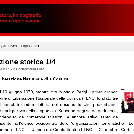
y archives:
"luglio 2009"
zione storica 1/4
io 2009
· in
Controinformazione
·
Liberazione Naziunale di a Corsica
 il 19 giugno 1979, mentre era in atto a Parigi il primo grande
onte di Liberazione Nazionale della Corsica (FLNC, fondato tre
li imputati diedero lettura del documento che presentiamo,
ro parti per via della lunghezza. Sebbene oggi se ne parli poco,
ndebolito da numerose scissioni, è ancora attivo, tanto da
nserito nell’elenco occidentale delle “organizzazioni terroristiche”. 
chiamano FLNC — Unione dei Combattenti e FLNC — 22 ottobre. Certo 