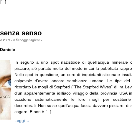
...]
 senza senso
io 2009
· in
Schegge taglienti
·
Daniele
In seguito a uno spot nazistoide di quell’acqua minerale c
pisciare, s’è parlato molto del modo in cui la pubblicità rappr
Nello spot in questione, un coro di inquietanti siliconate insu
colpevole d’avere ancora sembianze umane. Le tipe del
ricordato Le mogli di Stepford (”The Stepford Wives” di Ira Lev
d’un apparentemente idilliaco villaggio della provincia USA in
uccidono sistematicamente le loro mogli per sostituirl
decerebrati. Non so se quell’acqua faccia davvero pisciare, di s
cagare. E non è [...]
Leggi →