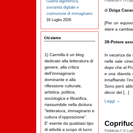
Pubblicato il
13 Lugl
Guerra algoritmica,
sovranità digitale e
di
Dziga Caca
costruzione di immaginario
16 Luglio 2026
[Per un equivo
stare a cambiar
Chi siamo
39-Potere ass
1) Carmilla è un blog
In vacanza da 
dedicato alla letteratura di
nelle sale cin
genere, alla critica
dopo che al Por
dell'immaginario
e una diavola 
dominante e alla
innaffiando l’i
riflessione culturale,
Sono però abbas
artistica, politica,
décor del [...]
sociologica e filosofica,
Leggi →
riassumibile nella dicitura:
“letteratura, immaginario e
cultura d'opposizione”.
Coprifu
E' esente da qualsiasi tipo
di attività a scopo di lucro
Pubblicato il
12 Lugl