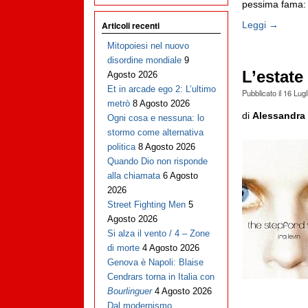
pessima fama: [
Leggi →
Articoli recenti
Mitopoiesi nel nuovo
disordine mondiale
9
L’estate
Agosto 2026
Et in arcade ego 2: L’ultimo
Pubblicato il
16 Lugl
metrò
8 Agosto 2026
di
Alessandra 
Ogni cosa e nessuna: lo
stormo come alternativa
politica
8 Agosto 2026
Quando Dio non risponde
alla chiamata
6 Agosto
2026
Street Fighting Men
5
Agosto 2026
Si alza il vento / 4 – Zone
di morte
4 Agosto 2026
Genova è Napoli: Blaise
Cendrars torna in Italia con
Bourlinguer
4 Agosto 2026
Dal modernismo