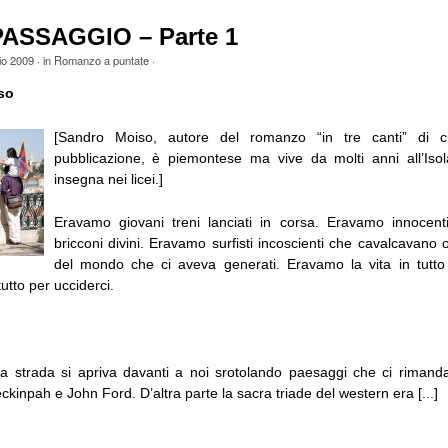
 PASSAGGIO – Parte 1
io 2009
· in
Romanzo a puntate
·
so
[Sandro Moiso, autore del romanzo “in tre canti” di c
pubblicazione, è piemontese ma vive da molti anni all’Iso
insegna nei licei.]
Eravamo giovani treni lanciati in corsa. Eravamo innocenti t
bricconi divini. Eravamo surfisti incoscienti che cavalcavano
del mondo che ci aveva generati. Eravamo la vita in tutto 
utto per ucciderci.
a strada si apriva davanti a noi srotolando paesaggi che ci riman
inpah e John Ford. D’altra parte la sacra triade del western era [...]