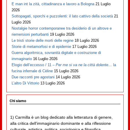
E man int la zità, cittadinanza e lavoro a Bologna
21 Luglio
2026
Sottopagati, sporchi e puzzolenti: il lato cattivo della società
21
Luglio 2026
Nostalgie horror contemporanee tra desiderio di un altrove e
riemersioni perturbanti
19 Luglio 2026
Le tristi storie delle morti delle regine
18 Luglio 2026
Storie di metamorfosi e di epidemie
17 Luglio 2026
Guerra algoritmica, sovranità digitale e costruzione di
immaginario
16 Luglio 2026
Elogio dell’eccesso / 11 –
Per me si va ne la città dolente…
la
fucina infernale di Cèline
15 Luglio 2026
Due racconti pre agostani
14 Luglio 2026
L’altro Di Vittorio
13 Luglio 2026
Chi siamo
1) Carmilla è un blog dedicato alla letteratura di genere,
alla critica dell'immaginario dominante e alla riflessione
culturale, artistica, politica, sociologica e filosofica,