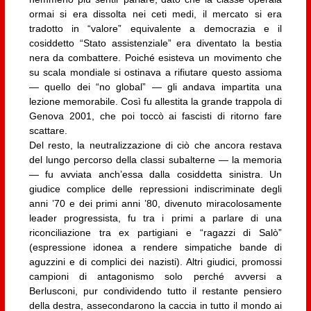
ormai si era dissolta nei ceti medi, il mercato si era
tradotto in “valore” equivalente a democrazia e il
cosiddetto “Stato assistenziale” era diventato la bestia
nera da combattere. Poiché esisteva un movimento che
su scala mondiale si ostinava a rifiutare questo assioma
— quello dei “no global” — gli andava impartita una
lezione memorabile. Così fu allestita la grande trappola di
Genova 2001, che poi toccò ai fascisti di ritorno fare
scattare.
Del resto, la neutralizzazione di ciò che ancora restava
del lungo percorso della classi subalterne — la memoria
— fu avviata anch’essa dalla cosiddetta sinistra. Un
giudice complice delle repressioni indiscriminate degli
anni ’70 e dei primi anni ’80, divenuto miracolosamente
leader progressista, fu tra i primi a parlare di una
riconciliazione tra ex partigiani e “ragazzi di Salò”
(espressione idonea a rendere simpatiche bande di
aguzzini e di complici dei nazisti). Altri giudici, promossi
campioni di antagonismo solo perché avversi a
Berlusconi, pur condividendo tutto il restante pensiero
della destra, assecondarono la caccia in tutto il mondo ai