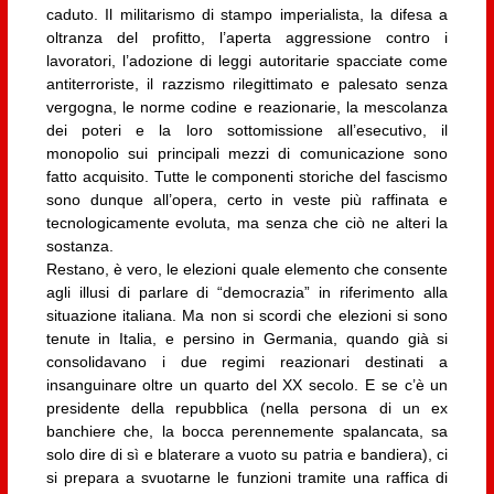
caduto. Il militarismo di stampo imperialista, la difesa a
oltranza del profitto, l’aperta aggressione contro i
lavoratori, l’adozione di leggi autoritarie spacciate come
antiterroriste, il razzismo rilegittimato e palesato senza
vergogna, le norme codine e reazionarie, la mescolanza
dei poteri e la loro sottomissione all’esecutivo, il
monopolio sui principali mezzi di comunicazione sono
fatto acquisito. Tutte le componenti storiche del fascismo
sono dunque all’opera, certo in veste più raffinata e
tecnologicamente evoluta, ma senza che ciò ne alteri la
sostanza.
Restano, è vero, le elezioni quale elemento che consente
agli illusi di parlare di “democrazia” in riferimento alla
situazione italiana. Ma non si scordi che elezioni si sono
tenute in Italia, e persino in Germania, quando già si
consolidavano i due regimi reazionari destinati a
insanguinare oltre un quarto del XX secolo. E se c’è un
presidente della repubblica (nella persona di un ex
banchiere che, la bocca perennemente spalancata, sa
solo dire di sì e blaterare a vuoto su patria e bandiera), ci
si prepara a svuotarne le funzioni tramite una raffica di