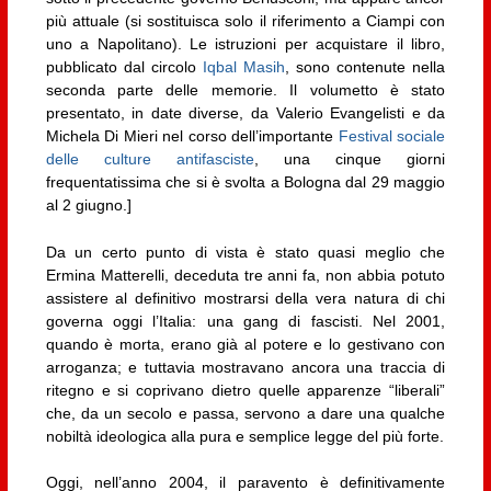
più attuale (si sostituisca solo il riferimento a Ciampi con
uno a Napolitano). Le istruzioni per acquistare il libro,
pubblicato dal circolo
Iqbal Masih
, sono contenute nella
seconda parte delle memorie. Il volumetto è stato
presentato, in date diverse, da Valerio Evangelisti e da
Michela Di Mieri nel corso dell’importante
Festival sociale
delle culture antifasciste
, una cinque giorni
frequentatissima che si è svolta a Bologna dal 29 maggio
al 2 giugno.]
Da un certo punto di vista è stato quasi meglio che
Ermina Matterelli, deceduta tre anni fa, non abbia potuto
assistere al definitivo mostrarsi della vera natura di chi
governa oggi l’Italia: una gang di fascisti. Nel 2001,
quando è morta, erano già al potere e lo gestivano con
arroganza; e tuttavia mostravano ancora una traccia di
ritegno e si coprivano dietro quelle apparenze “liberali”
che, da un secolo e passa, servono a dare una qualche
nobiltà ideologica alla pura e semplice legge del più forte.
Oggi, nell’anno 2004, il paravento è definitivamente