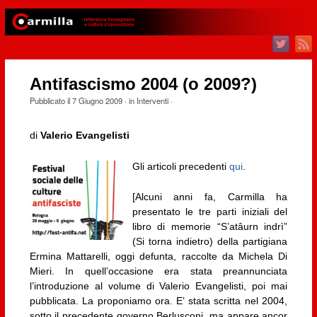
Antifascismo 2004 (o 2009?)
Pubblicato il
7 Giugno 2009
· in
Interventi
·
di
Valerio Evangelisti
Gli articoli precedenti
qui
.
[Alcuni anni fa, Carmilla ha
presentato le tre parti iniziali del
libro di memorie “S’atâurn indrì”
(Si torna indietro) della partigiana
Ermina Mattarelli, oggi defunta, raccolte da Michela Di
Mieri. In quell’occasione era stata preannunciata
l’introduzione al volume di Valerio Evangelisti, poi mai
pubblicata. La proponiamo ora. E’ stata scritta nel 2004,
sotto il precedente governo Berlusconi, ma appare ancor