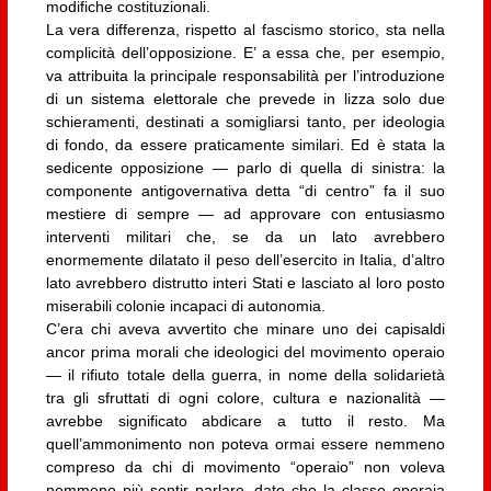
modifiche costituzionali.
La vera differenza, rispetto al fascismo storico, sta nella
complicità dell’opposizione. E’ a essa che, per esempio,
va attribuita la principale responsabilità per l’introduzione
di un sistema elettorale che prevede in lizza solo due
schieramenti, destinati a somigliarsi tanto, per ideologia
di fondo, da essere praticamente similari. Ed è stata la
sedicente opposizione — parlo di quella di sinistra: la
componente antigovernativa detta “di centro” fa il suo
mestiere di sempre — ad approvare con entusiasmo
interventi militari che, se da un lato avrebbero
enormemente dilatato il peso dell’esercito in Italia, d’altro
lato avrebbero distrutto interi Stati e lasciato al loro posto
miserabili colonie incapaci di autonomia.
C’era chi aveva avvertito che minare uno dei capisaldi
ancor prima morali che ideologici del movimento operaio
— il rifiuto totale della guerra, in nome della solidarietà
tra gli sfruttati di ogni colore, cultura e nazionalità —
avrebbe significato abdicare a tutto il resto. Ma
quell’ammonimento non poteva ormai essere nemmeno
compreso da chi di movimento “operaio” non voleva
nemmeno più sentir parlare, dato che la classe operaia