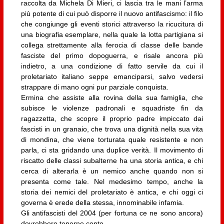
raccolta da Michela Di Mieri, ci lascia tra le mani l’arma
più potente di cui può disporre il nuovo antifascismo: il filo
che congiunge gli eventi storici attraverso la ricucitura di
una biografia esemplare, nella quale la lotta partigiana si
collega strettamente alla ferocia di classe delle bande
fasciste del primo dopoguerra, e risale ancora più
indietro, a una condizione di fatto servile da cui il
proletariato italiano seppe emanciparsi, salvo vedersi
strappare di mano ogni pur parziale conquista.
Ermina che assiste alla rovina della sua famiglia, che
subisce le violenze padronali e squadriste fin da
ragazzetta, che scopre il proprio padre impiccato dai
fascisti in un granaio, che trova una dignità nella sua vita
di mondina, che viene torturata quale resistente e non
parla, ci sta gridando una duplice verità. Il movimento di
riscatto delle classi subalterne ha una storia antica, e chi
cerca di alterarla è un nemico anche quando non si
presenta come tale. Nel medesimo tempo, anche la
storia dei nemici del proletariato è antica, e chi oggi ci
governa è erede della stessa, innominabile infamia.
Gli antifascisti del 2004 (per fortuna ce ne sono ancora)
dovrebbero tenerne conto.