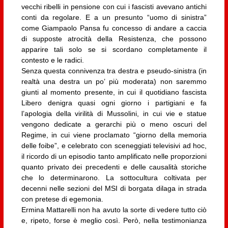
vecchi ribelli in pensione con cui i fascisti avevano antichi
conti da regolare. E a un presunto “uomo di sinistra”
come Giampaolo Pansa fu concesso di andare a caccia
di supposte atrocità della Resistenza, che possono
apparire tali solo se si scordano completamente il
contesto e le radici.
Senza questa connivenza tra destra e pseudo-sinistra (in
realtà una destra un po’ più moderata) non saremmo
giunti al momento presente, in cui il quotidiano fascista
Libero denigra quasi ogni giorno i partigiani e fa
l’apologia della virilità di Mussolini, in cui vie e statue
vengono dedicate a gerarchi più o meno oscuri del
Regime, in cui viene proclamato “giorno della memoria
delle foibe”, e celebrato con sceneggiati televisivi ad hoc,
il ricordo di un episodio tanto amplificato nelle proporzioni
quanto privato dei precedenti e delle causalità storiche
che lo determinarono. La sottocultura coltivata per
decenni nelle sezioni del MSI di borgata dilaga in strada
con pretese di egemonia.
Ermina Mattarelli non ha avuto la sorte di vedere tutto ciò
e, ripeto, forse è meglio così. Però, nella testimonianza