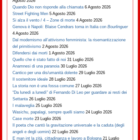
Agosto 2026
Quando Dio non risponde alla chiamata
6 Agosto 2026
Street Fighting Men
5 Agosto 2026
Si alza il vento / 4 – Zone di morte
4 Agosto 2026
Genova è Napoli: Blaise Cendrars torna in Italia con
Bourlinguer
4 Agosto 2026
Dal modernismo all’attivismo femminista: la risemantizzazione
del primitivismo
2 Agosto 2026
Difendersi dai morti
1 Agosto 2026
Quello che è stato fatto di noi
31 Luglio 2026
Anamnesi di una paranoia
30 Luglio 2026
Cantico per una dis/umanità dolente
29 Luglio 2026
Il sostenitore ideale
28 Luglio 2026
La storia non è una fossa comune
27 Luglio 2026
“Da lunedì a lunedì” di Fernando Di Leo per guardare ai resti dei
Settanta
26 Luglio 2026
I malaveglia
25 Luglio 2026
Wasichu, papalagi, sempre quelli siamo
24 Luglio 2026
Case morte
23 Luglio 2026
Il poeta che cantò la gravitazione universale e la caduta (degli
angeli e degli uomini)
22 Luglio 2026
E man int la zità, cittadinanza e lavoro a Bologna
21 Luglio