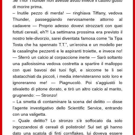
Se Thor Thunder non avesse avuto invece il cattivo gusto
di morire prima.
– Inutile pezzo di merda! — ringhiava Tiffany, vedova
Thunder, passeggiando nervosamente attorno al
cadavere — Proprio adesso dovevi strozzarti con quei
fottuti cereali, eh?! La settimana prossima era previsto il
nostro tele-divorzio, sarei diventata famosa come “la Tipa
Tosta che ha spennato T.T.”, un’eroina e un modello per
le casalinghe pezzenti e le aspiranti troiette, e invece no!
— Sferrò un calcio al corpaccione inerte — Sarò soltanto
una pallosissima vedova costretta a spartire il malloppo
con quei bavosi dei tuoi figli, e siccome te li sei
sbatacchiati da piccoli, i media intervisteranno solo loro e
ignoreranno me! — Piagnucolò. Poi s’aggiustò lo
stivaletto di pitone dorato, e tirò un altro calcio al marito,
grugnendo: — Stronzo!
– La smetta di contaminare la scena del delitto — disse
l’agente investigativo dello Scientific Service, entrando
con una valigetta.
– Quale delitto? Lo stronzo s’è soffocato da solo
ingozzandosi di cereali di polistirolo! Sul set gli hanno
dato una scatola di finti cornflakes, lui doveva essere