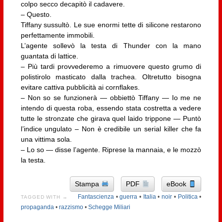
colpo secco decapitò il cadavere.
– Questo.
Tiffany sussultò. Le sue enormi tette di silicone restarono
perfettamente immobili.
L’agente sollevò la testa di Thunder con la mano
guantata di lattice.
– Più tardi provvederemo a rimuovere questo grumo di
polistirolo masticato dalla trachea. Oltretutto bisogna
evitare cattiva pubblicità ai cornflakes.
– Non so se funzionerà — obbiettò Tiffany — Io me ne
intendo di questa roba, essendo stata costretta a vedere
tutte le stronzate che girava quel laido trippone — Puntò
l’indice ungulato – Non è credibile un serial killer che fa
una vittima sola.
– Lo so — disse l’agente. Riprese la mannaia, e le mozzò
la testa.
Stampa
PDF
eBook
Fantascienza
•
guerra
•
Italia
•
noir
•
Politica
•
TAGGED WITH →
propaganda
•
razzismo
•
Schegge Miliari