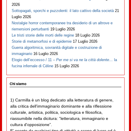
2026
Sottopagati, sporchi e puzzolenti: il lato cattivo della società
21
Luglio 2026
Nostalgie horror contemporanee tra desiderio di un altrove e
riemersioni perturbanti
19 Luglio 2026
Le tristi storie delle morti delle regine
18 Luglio 2026
Storie di metamorfosi e di epidemie
17 Luglio 2026
Guerra algoritmica, sovranità digitale e costruzione di
immaginario
16 Luglio 2026
Elogio dell’eccesso / 11 –
Per me si va ne la città dolente…
la
fucina infernale di Cèline
15 Luglio 2026
Chi siamo
1) Carmilla è un blog dedicato alla letteratura di genere,
alla critica dell'immaginario dominante e alla riflessione
culturale, artistica, politica, sociologica e filosofica,
riassumibile nella dicitura: “letteratura, immaginario e
cultura d'opposizione”.
E' esente da qualsiasi tipo di attività a scopo di lucro ed è