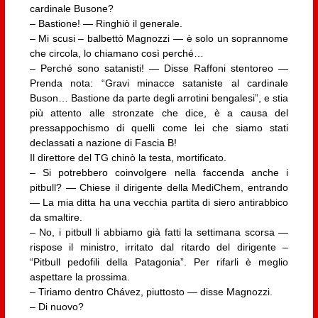
cardinale Busone?
– Bastione! — Ringhiò il generale.
– Mi scusi – balbettò Magnozzi — è solo un soprannome
che circola, lo chiamano così perché…
– Perché sono satanisti! — Disse Raffoni stentoreo —
Prenda nota: “Gravi minacce sataniste al cardinale
Buson… Bastione da parte degli arrotini bengalesi”, e stia
più attento alle stronzate che dice, è a causa del
pressappochismo di quelli come lei che siamo stati
declassati a nazione di Fascia B!
Il direttore del TG chinò la testa, mortificato.
– Si potrebbero coinvolgere nella faccenda anche i
pitbull? — Chiese il dirigente della MediChem, entrando
— La mia ditta ha una vecchia partita di siero antirabbico
da smaltire.
– No, i pitbull li abbiamo già fatti la settimana scorsa —
rispose il ministro, irritato dal ritardo del dirigente –
“Pitbull pedofili della Patagonia”. Per rifarli è meglio
aspettare la prossima.
– Tiriamo dentro Chávez, piuttosto — disse Magnozzi.
– Di nuovo?