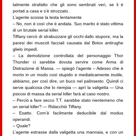
talmente strafatto che gli sono sembrati veri, se li è
portati a casa e s’è strozzato.
L’agente scosse la testa lentamente
– No, non è così che è andata. Suo marito è stato vittima
di un brutale serial killer.
Tiffany cercò di strabuzzare gli occhi dallo stupore, ma la
paresi dei muscoli facciali causata dal Botox antirughe
glielo impedì.
– La demolizione controllata del personaggio Thor
Thunder ci sarebbe dovuta servire come Arma di
Distrazione di Massa. — spiegò l’agente – Adesso che è
morto in un modo così stupido e mediaticamente inutile,
abbiamo, per così dire, un buco nel palinsesto. Quindi ci
serve qualcosa che lo riempia — aprì la valigetta — Una
psicosi di massa da serial killer farà al caso nostro.
– Perciò a fare secco T.T. sarebbe stato nientemeno che
un serial killer? — Ridacchiò Tiffany.
– Esatto. Com’è facilmente deducibile dal modus
operandi.
– Quale?
L’agente estrasse dalla valigetta una mannaia, e con un