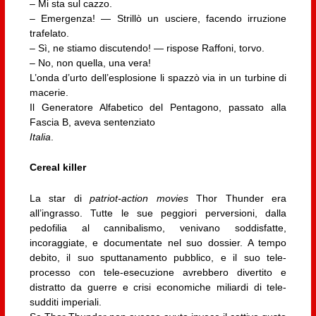
– Mi sta sul cazzo.
– Emergenza! — Strillò un usciere, facendo irruzione
trafelato.
– Sì, ne stiamo discutendo! — rispose Raffoni, torvo.
– No, non quella, una vera!
L’onda d’urto dell’esplosione li spazzò via in un turbine di
macerie.
Il Generatore Alfabetico del Pentagono, passato alla
Fascia B, aveva sentenziato
Italia
.
Cereal killer
La star di
patriot-action movies
Thor Thunder era
all’ingrasso. Tutte le sue peggiori perversioni, dalla
pedofilia al cannibalismo, venivano soddisfatte,
incoraggiate, e documentate nel suo dossier. A tempo
debito, il suo sputtanamento pubblico, e il suo tele-
processo con tele-esecuzione avrebbero divertito e
distratto da guerre e crisi economiche miliardi di tele-
sudditi imperiali.