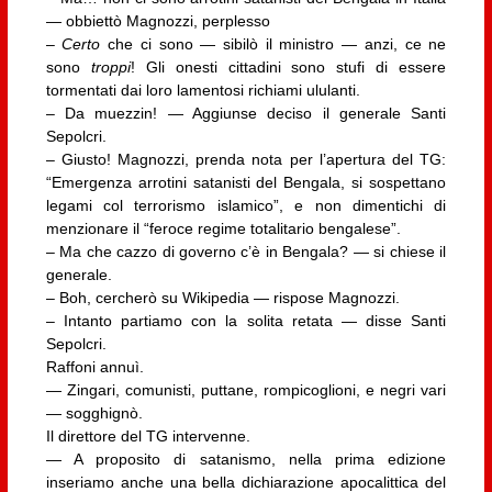
— obbiettò Magnozzi, perplesso
–
Certo
che ci sono — sibilò il ministro — anzi, ce ne
sono
troppi
! Gli onesti cittadini sono stufi di essere
tormentati dai loro lamentosi richiami ululanti.
– Da muezzin! — Aggiunse deciso il generale Santi
Sepolcri.
– Giusto! Magnozzi, prenda nota per l’apertura del TG:
“Emergenza arrotini satanisti del Bengala, si sospettano
legami col terrorismo islamico”, e non dimentichi di
menzionare il “feroce regime totalitario bengalese”.
– Ma che cazzo di governo c’è in Bengala? — si chiese il
generale.
– Boh, cercherò su Wikipedia — rispose Magnozzi.
– Intanto partiamo con la solita retata — disse Santi
Sepolcri.
Raffoni annuì.
— Zingari, comunisti, puttane, rompicoglioni, e negri vari
— sogghignò.
Il direttore del TG intervenne.
— A proposito di satanismo, nella prima edizione
inseriamo anche una bella dichiarazione apocalittica del