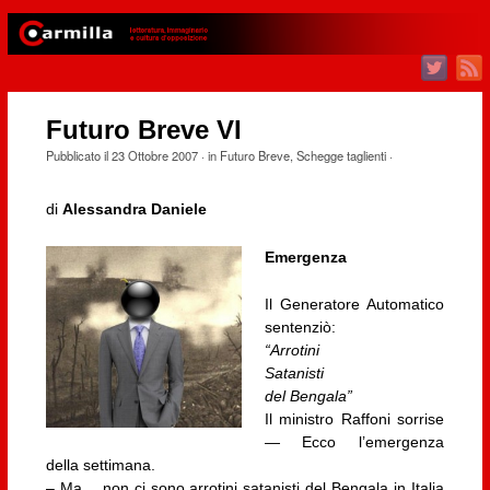
Futuro Breve VI
Pubblicato il
23 Ottobre 2007
· in
Futuro Breve
,
Schegge taglienti
·
di
Alessandra Daniele
Emergenza
Il Generatore Automatico
sentenziò:
“Arrotini
Satanisti
del Bengala”
Il ministro Raffoni sorrise
— Ecco l’emergenza
della settimana.
– Ma… non ci sono arrotini satanisti del Bengala in Italia