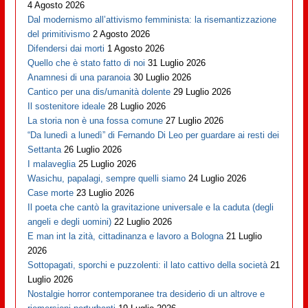
4 Agosto 2026
Dal modernismo all’attivismo femminista: la risemantizzazione
del primitivismo
2 Agosto 2026
Difendersi dai morti
1 Agosto 2026
Quello che è stato fatto di noi
31 Luglio 2026
Anamnesi di una paranoia
30 Luglio 2026
Cantico per una dis/umanità dolente
29 Luglio 2026
Il sostenitore ideale
28 Luglio 2026
La storia non è una fossa comune
27 Luglio 2026
“Da lunedì a lunedì” di Fernando Di Leo per guardare ai resti dei
Settanta
26 Luglio 2026
I malaveglia
25 Luglio 2026
Wasichu, papalagi, sempre quelli siamo
24 Luglio 2026
Case morte
23 Luglio 2026
Il poeta che cantò la gravitazione universale e la caduta (degli
angeli e degli uomini)
22 Luglio 2026
E man int la zità, cittadinanza e lavoro a Bologna
21 Luglio
2026
Sottopagati, sporchi e puzzolenti: il lato cattivo della società
21
Luglio 2026
Nostalgie horror contemporanee tra desiderio di un altrove e