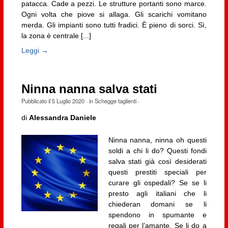
patacca. Cade a pezzi. Le strutture portanti sono marce.
Ogni volta che piove si allaga. Gli scarichi vomitano
merda. Gli impianti sono tutti fradici. È pieno di sorci. Sì,
la zona è centrale [...]
Leggi →
Ninna nanna salva stati
Pubblicato il
5 Luglio 2020
· in
Schegge taglienti
·
di
Alessandra Daniele
Ninna nanna, ninna oh questi
soldi a chi li do? Questi fondi
salva stati già così desiderati
questi prestiti speciali per
curare gli ospedali? Se se li
presto agli italiani che li
chiederan domani se li
spendono in spumante e
regali per l’amante. Se li do a