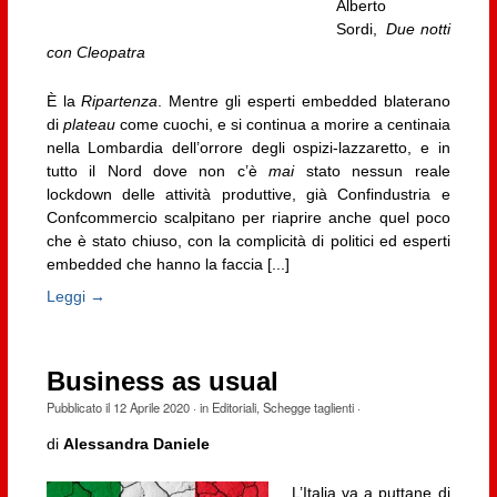
Alberto
Sordi,
Due notti
con Cleopatra
È la
Ripartenza
. Mentre gli esperti embedded blaterano
di
plateau
come cuochi, e si continua a morire a centinaia
nella Lombardia dell’orrore degli ospizi-lazzaretto, e in
tutto il Nord dove non c’è
mai
stato nessun reale
lockdown delle attività produttive, già Confindustria e
Confcommercio scalpitano per riaprire anche quel poco
che è stato chiuso, con la complicità di politici ed esperti
embedded che hanno la faccia [...]
Leggi →
Business as usual
Pubblicato il
12 Aprile 2020
· in
Editoriali
,
Schegge taglienti
·
di
Alessandra Daniele
L’Italia va a puttane di