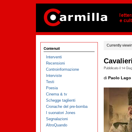
Currently viewi
Contenuti
Interventi
Cavalier
Recensioni
Pubblicato il
14 Giu
Controinformazione
Interviste
di
Paolo Lago
Testi
Poesia
Cinema & tv
Schegge taglienti
Cronache del pre-bomba
I suonatori Jones
Segnalazioni
AltroQuando