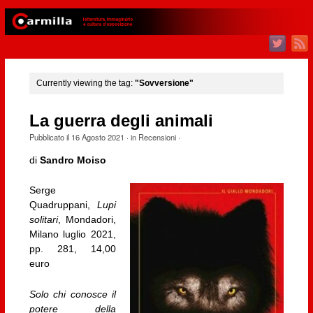
Currently viewing the tag:
"Sovversione"
La guerra degli animali
Pubblicato il
16 Agosto 2021
· in
Recensioni
·
di
Sandro Moiso
Serge
Quadruppani,
Lupi
solitari
, Mondadori,
Milano luglio 2021,
pp. 281, 14,00
euro
Solo chi conosce il
potere della