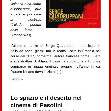
violenza e sa come
disobbedirgli, può
amare e praticare
la giustizia.
(
L’Iliade, poema
della forza
–
Simone Weil)
L’ultimo romanzo di Serge Quadruppani pubblicato in
Italia da pochi giorni, ma in realtà uscito in Francia nel
corso del 2017, conferma l’autore francese come il vero
erede di Alan D. Altieri. Il caso ha voluto che il libro sia
comparso in lingua originale proprio nell’anno in cui
l’autore italiano dava inizio al [...]
Leggi →
Lo spazio e il deserto nel
cinema di Pasolini
Pubblicato il
4 Giugno 2020
· in
Cinema & tv
,
Recensioni
·