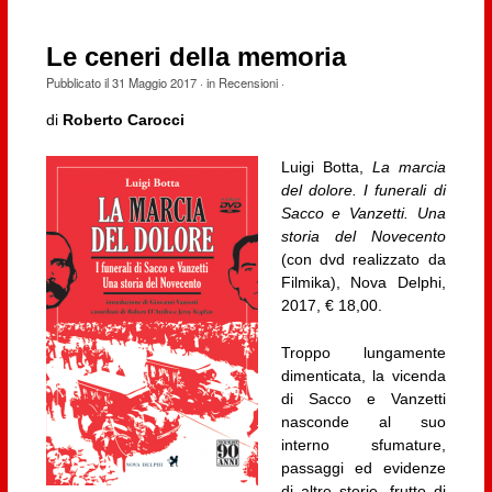
Le ceneri della memoria
Pubblicato il
31 Maggio 2017
· in
Recensioni
·
di
Roberto Carocci
Luigi Botta,
La marcia
del dolore. I funerali di
Sacco e Vanzetti. Una
storia del Novecento
(con dvd realizzato da
Filmika), Nova Delphi,
2017, € 18,00.
Troppo lungamente
dimenticata, la vicenda
di Sacco e Vanzetti
nasconde al suo
interno sfumature,
passaggi ed evidenze
di altre storie, frutto di