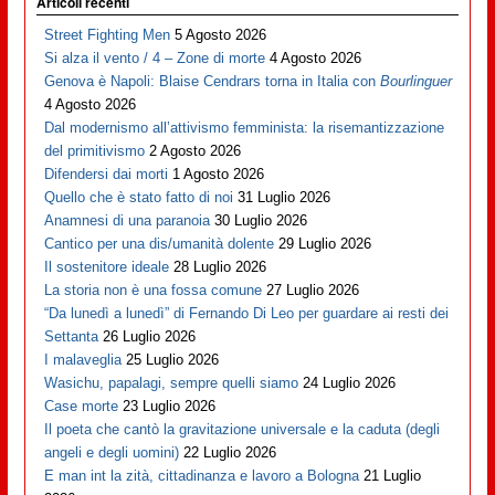
Articoli recenti
Street Fighting Men
5 Agosto 2026
Si alza il vento / 4 – Zone di morte
4 Agosto 2026
Genova è Napoli: Blaise Cendrars torna in Italia con
Bourlinguer
4 Agosto 2026
Dal modernismo all’attivismo femminista: la risemantizzazione
del primitivismo
2 Agosto 2026
Difendersi dai morti
1 Agosto 2026
Quello che è stato fatto di noi
31 Luglio 2026
Anamnesi di una paranoia
30 Luglio 2026
Cantico per una dis/umanità dolente
29 Luglio 2026
Il sostenitore ideale
28 Luglio 2026
La storia non è una fossa comune
27 Luglio 2026
“Da lunedì a lunedì” di Fernando Di Leo per guardare ai resti dei
Settanta
26 Luglio 2026
I malaveglia
25 Luglio 2026
Wasichu, papalagi, sempre quelli siamo
24 Luglio 2026
Case morte
23 Luglio 2026
Il poeta che cantò la gravitazione universale e la caduta (degli
angeli e degli uomini)
22 Luglio 2026
E man int la zità, cittadinanza e lavoro a Bologna
21 Luglio