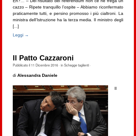
Eh?… – Del risultato del referendum non ce ne frega un
cazzo – Ripete tranquillo l’ospite – Abbiamo riconfermato
praticamente tutti, e persino promosso i più cialtroni. La
ministra dell’Istruzione ha la terza media. Il ministro degli
[...]
Leggi →
Il Patto Cazzaroni
Pubblicato il
11 Dicembre 2016
· in
Schegge taglienti
·
di
Alessandra Daniele
Il