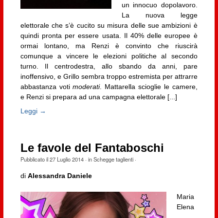
un innocuo dopolavoro.
La nuova legge
elettorale che s’è cucito su misura delle sue ambizioni è
quindi pronta per essere usata. Il 40% delle europee è
ormai lontano, ma Renzi è convinto che riuscirà
comunque a vincere le elezioni politiche al secondo
turno. Il centrodestra, allo sbando da anni, pare
inoffensivo, e Grillo sembra troppo estremista per attrarre
abbastanza voti
moderati
. Mattarella scioglie le camere,
e Renzi si prepara ad una campagna elettorale [...]
Leggi →
Le favole del Fantaboschi
Pubblicato il
27 Luglio 2014
· in
Schegge taglienti
·
di
Alessandra Daniele
Maria
Elena