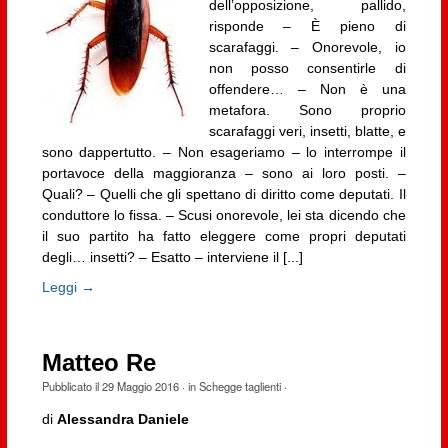
dell’opposizione, pallido,
risponde – È pieno di
scarafaggi. – Onorevole, io
non posso consentirle di
offendere… – Non è una
metafora. Sono proprio
scarafaggi veri, insetti, blatte, e
sono dappertutto. – Non esageriamo – lo interrompe il
portavoce della maggioranza – sono ai loro posti. –
Quali? – Quelli che gli spettano di diritto come deputati. Il
conduttore lo fissa. – Scusi onorevole, lei sta dicendo che
il suo partito ha fatto eleggere come propri deputati
degli… insetti? – Esatto – interviene il [...]
Leggi →
Matteo Re
Pubblicato il
29 Maggio 2016
· in
Schegge taglienti
·
di
Alessandra Daniele