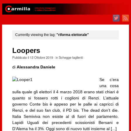
Currently viewing the tag:
"riforma elettorale"
Loopers
Pubblicato il
13 Ottobre 2019
· in
Schegge taglienti
·
di
Alessandra Daniele
Se c’era
una cosa
sulla quale gli elettori il 4 marzo 2018 erano stati chiari è
quanto si fossero rotti i coglioni di Renzi. L’attuale
governo Conte bis è appeso per le palle ai capricci di
Renzi, e del suo fan club, il PD bis. The dead don’t die.
Italia Semiviva non esiste al di fuori del parlamento.
Lapidi Uguali dei precedenti scissionisti Bersani e
D’Alema ha il 3%. Oggi sono di nuovo tutti insieme al [...]