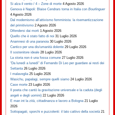
Si alza il vento / 4 – Zone di morte
4 Agosto 2026
Genova è Napoli: Blaise Cendrars torna in Italia con
Bourlinguer
4 Agosto 2026
Dal modernismo all’attivismo femminista: la risemantizzazione
del primitivismo
2 Agosto 2026
Difendersi dai morti
1 Agosto 2026
Quello che è stato fatto di noi
31 Luglio 2026
Anamnesi di una paranoia
30 Luglio 2026
Cantico per una dis/umanità dolente
29 Luglio 2026
Il sostenitore ideale
28 Luglio 2026
La storia non è una fossa comune
27 Luglio 2026
“Da lunedì a lunedì” di Fernando Di Leo per guardare ai resti dei
Settanta
26 Luglio 2026
I malaveglia
25 Luglio 2026
Wasichu, papalagi, sempre quelli siamo
24 Luglio 2026
Case morte
23 Luglio 2026
Il poeta che cantò la gravitazione universale e la caduta (degli
angeli e degli uomini)
22 Luglio 2026
E man int la zità, cittadinanza e lavoro a Bologna
21 Luglio
2026
Sottopagati, sporchi e puzzolenti: il lato cattivo della società
21