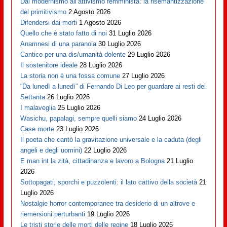
Dal modernismo all’attivismo femminista: la risemantizzazione
del primitivismo
2 Agosto 2026
Difendersi dai morti
1 Agosto 2026
Quello che è stato fatto di noi
31 Luglio 2026
Anamnesi di una paranoia
30 Luglio 2026
Cantico per una dis/umanità dolente
29 Luglio 2026
Il sostenitore ideale
28 Luglio 2026
La storia non è una fossa comune
27 Luglio 2026
“Da lunedì a lunedì” di Fernando Di Leo per guardare ai resti dei
Settanta
26 Luglio 2026
I malaveglia
25 Luglio 2026
Wasichu, papalagi, sempre quelli siamo
24 Luglio 2026
Case morte
23 Luglio 2026
Il poeta che cantò la gravitazione universale e la caduta (degli
angeli e degli uomini)
22 Luglio 2026
E man int la zità, cittadinanza e lavoro a Bologna
21 Luglio
2026
Sottopagati, sporchi e puzzolenti: il lato cattivo della società
21
Luglio 2026
Nostalgie horror contemporanee tra desiderio di un altrove e
riemersioni perturbanti
19 Luglio 2026
Le tristi storie delle morti delle regine
18 Luglio 2026