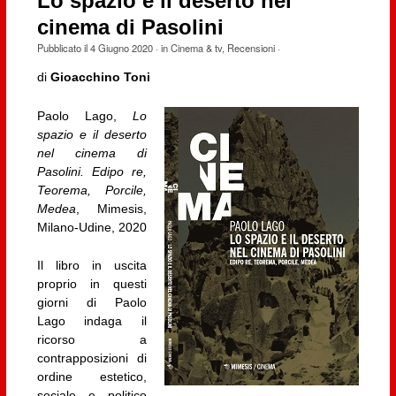
Lo spazio e il deserto nel
cinema di Pasolini
Pubblicato il
4 Giugno 2020
· in
Cinema & tv
,
Recensioni
·
di
Gioacchino Toni
Paolo Lago,
Lo
spazio e il deserto
nel cinema di
Pasolini. Edipo re,
Teorema, Porcile,
Medea
, Mimesis,
Milano-Udine, 2020
Il libro in uscita
proprio in questi
giorni di Paolo
Lago indaga il
ricorso a
contrapposizioni di
ordine estetico,
sociale e politico