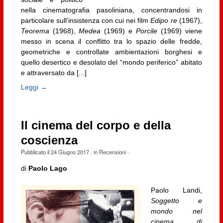
nella cinematografia pasoliniana, concentrandosi in
particolare sull’insistenza con cui nei film
Edipo re
(1967),
Teorema
(1968),
Medea
(1969) e
Porcile
(1969) viene
messo in scena il conflitto tra lo spazio delle fredde,
geometriche e controllate ambientazioni borghesi e
quello desertico e desolato del “mondo periferico” abitato
e attraversato da [...]
Leggi →
Il cinema del corpo e della
coscienza
Pubblicato il
24 Giugno 2017
· in
Recensioni
·
di
Paolo Lago
Paolo Landi,
Soggetto e
mondo nel
cinema di