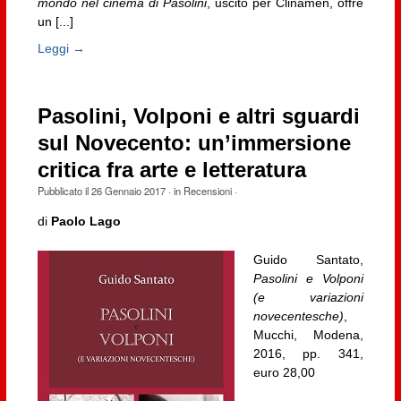
mondo nel cinema di Pasolini
, uscito per Clinamen, offre
un [...]
Leggi →
Pasolini, Volponi e altri sguardi
sul Novecento: un’immersione
critica fra arte e letteratura
Pubblicato il
26 Gennaio 2017
· in
Recensioni
·
di
Paolo Lago
Guido Santato,
Pasolini e Volponi
(e variazioni
novecentesche)
,
Mucchi, Modena,
2016, pp. 341,
euro 28,00