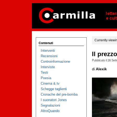
Currently viewi
Contenuti
Interventi
Il prezzo
Recensioni
Pubblicato il
28 Set
Controinformazione
Interviste
di
Alexik
Testi
Poesia
Cinema & tv
Schegge taglienti
Cronache del pre-bomba
I suonatori Jones
Segnalazioni
AltroQuando