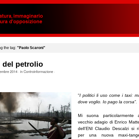
ng the tag:
"Paolo Scaroni"
 del petrolio
tembre 2014
· in
Controinformazione
·
“
I politici li uso come i taxi
: m
dove voglio. Io pago la corsa”.
Mi suona particolarmente a
vecchio adagio di Enrico Matte
dell’ENI Claudio Descalzi si r
per una nuova maxi-tan