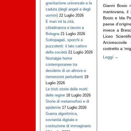
gravitazione universale e la
Gianni Bosio 
caduta (degli angeli e degli
mantovana, il
uomini)
22 Luglio 2026
Bosio e Ida Pe
E man int la zità,
paese d’origine
cittadinanza e lavoro a
invece a Bresc
Bologna
21 Luglio 2026
Liceo Scienti
Sottopagati, sporchi e
Arcivescovile
puzzolenti: il lato cattivo
costretto a ‘migr
della società
21 Luglio 2026
Leggi →
Nostalgie horror
contemporanee tra
desiderio di un altrove e
riemersioni perturbanti
19
Luglio 2026
Le tristi storie delle morti
delle regine
18 Luglio 2026
Storie di metamorfosi e di
epidemie
17 Luglio 2026
Guerra algoritmica,
sovranità digitale e
costruzione di immaginario