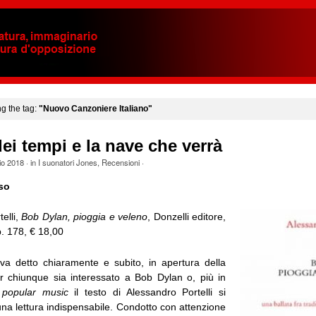
ng the tag:
"Nuovo Canzoniere Italiano"
dei tempi e la nave che verrà
io 2018
· in
I suonatori Jones
,
Recensioni
·
so
elli,
Bob Dylan, pioggia e veleno
, Donzelli editore,
 178, € 18,00
va detto chiaramente e subito, in apertura della
r chiunque sia interessato a Bob Dylan o, più in
a
popular music
il testo di Alessandro Portelli si
na lettura indispensabile. Condotto con attenzione