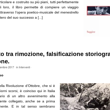
ticolare e costruito su più piani, tutti perfettamente
 di loro, il libro permette di compiere un viaggio
ttraverso l’opera poetico-musicale del menestrello
stero del suo successo a [...]
o tra rimozione, falsificazione storiogra
one.
embre 2017
· in
Interventi
·
so
ella Rivoluzione d’Ottobre, che si è
iorni scorsi, è coinciso qui in Italia
ario di un altro avvenimento alla
mente collegato, anche se a prima
tamente. E in tal senso sembrano