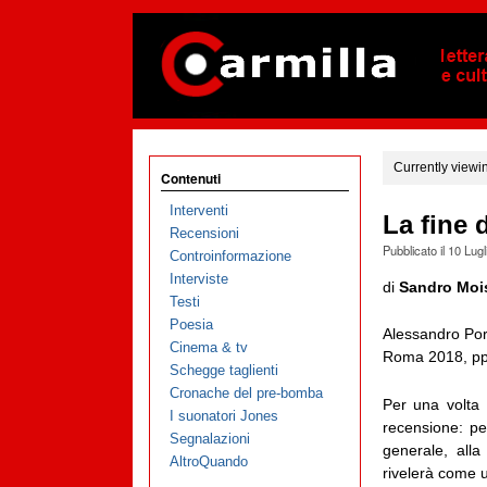
Currently viewi
Contenuti
Interventi
La fine 
Recensioni
Pubblicato il
10 Lugl
Controinformazione
Interviste
di
Sandro Moi
Testi
Poesia
Alessandro Port
Cinema & tv
Roma 2018, pp.
Schegge taglienti
Cronache del pre-bomba
Per una volta 
I suonatori Jones
recensione: pe
Segnalazioni
generale, all
AltroQuando
rivelerà come u