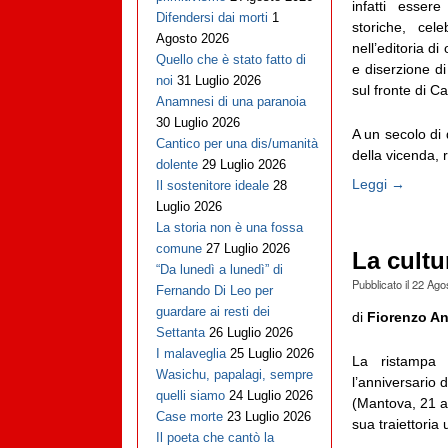
infatti essere
Difendersi dai morti
1
storiche, cel
Agosto 2026
nell’editoria d
Quello che è stato fatto di
e diserzione di
noi
31 Luglio 2026
sul fronte di C
Anamnesi di una paranoia
30 Luglio 2026
A un secolo di 
Cantico per una dis/umanità
della vicenda, r
dolente
29 Luglio 2026
Leggi →
Il sostenitore ideale
28
Luglio 2026
La storia non è una fossa
comune
27 Luglio 2026
La cultur
“Da lunedì a lunedì” di
Pubblicato il
22 Ago
Fernando Di Leo per
guardare ai resti dei
di
Fiorenzo An
Settanta
26 Luglio 2026
I malaveglia
25 Luglio 2026
La ristampa 
Wasichu, papalagi, sempre
l’anniversario 
quelli siamo
24 Luglio 2026
(Mantova, 21 a
Case morte
23 Luglio 2026
sua traiettoria 
Il poeta che cantò la