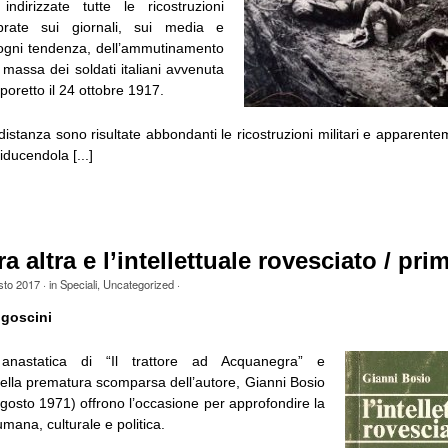
 indirizzate tutte le ricostruzioni
ebrate sui giornali, sui media e
i ogni tendenza, dell’ammutinamento
 massa dei soldati italiani avvenuta
aporetto il 24 ottobre 1917.
distanza sono risultate abbondanti le ricostruzioni militari e apparent
iducendola [...]
a altra e l’intellettuale rovesciato / pri
sto 2017
· in
Speciali
,
Uncategorized
·
goscini
anastatica di “Il trattore ad Acquanegra” e
della prematura scomparsa dell’autore, Gianni Bosio
gosto 1971) offrono l’occasione per approfondire la
umana, culturale e politica.