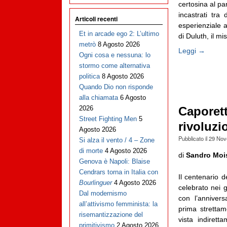
certosina al par
incastrati tra
Articoli recenti
esperienziale a
Et in arcade ego 2: L’ultimo
di Duluth, il mi
metrò
8 Agosto 2026
Leggi →
Ogni cosa e nessuna: lo
stormo come alternativa
politica
8 Agosto 2026
Quando Dio non risponde
alla chiamata
6 Agosto
2026
Caporett
Street Fighting Men
5
rivoluzi
Agosto 2026
Pubblicato il
29 Nov
Si alza il vento / 4 – Zone
di morte
4 Agosto 2026
di
Sandro Moi
Genova è Napoli: Blaise
Cendrars torna in Italia con
Il centenario d
Bourlinguer
4 Agosto 2026
celebrato nei g
Dal modernismo
con l’annivers
all’attivismo femminista: la
prima stretta
risemantizzazione del
vista indiret
primitivismo
2 Agosto 2026