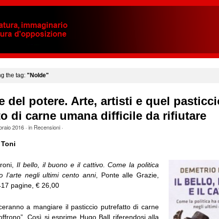
ng the tag:
"Nolde"
 del potere. Arte, artisti e quel pasticci
to di carne umana difficile da rifiutare
braio 2016
· in
Recensioni
·
 Toni
roni,
Il bello, il buono e il cattivo. Come la politica
 l’arte negli ultimi cento anni
, Ponte alle Grazie,
417 pagine, € 26,00
ceranno a mangiare il pasticcio putrefatto di carne
ffrono”. Così si esprime Hugo Ball riferendosi alla