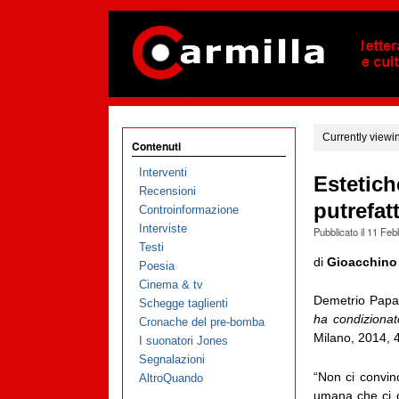
Currently viewi
Contenuti
Interventi
Estetiche
Recensioni
putrefat
Controinformazione
Interviste
Pubblicato il
11 Feb
Testi
di
Gioacchino
Poesia
Cinema & tv
Demetrio Papa
Schegge taglienti
ha condizionato
Cronache del pre-bomba
Milano, 2014, 
I suonatori Jones
Segnalazioni
“Non ci convin
AltroQuando
umana che ci o