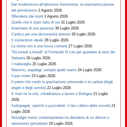
Dal modernismo all’attivismo femminista: la risemantizzazione
del primitivismo
2 Agosto 2026
Difendersi dai morti
1 Agosto 2026
Quello che è stato fatto di noi
31 Luglio 2026
Anamnesi di una paranoia
30 Luglio 2026
Cantico per una dis/umanità dolente
29 Luglio 2026
Il sostenitore ideale
28 Luglio 2026
La storia non è una fossa comune
27 Luglio 2026
“Da lunedì a lunedì” di Fernando Di Leo per guardare ai resti dei
Settanta
26 Luglio 2026
I malaveglia
25 Luglio 2026
Wasichu, papalagi, sempre quelli siamo
24 Luglio 2026
Case morte
23 Luglio 2026
Il poeta che cantò la gravitazione universale e la caduta (degli
angeli e degli uomini)
22 Luglio 2026
E man int la zità, cittadinanza e lavoro a Bologna
21 Luglio
2026
Sottopagati, sporchi e puzzolenti: il lato cattivo della società
21
Luglio 2026
Nostalgie horror contemporanee tra desiderio di un altrove e
riemersioni perturbanti
19 Luglio 2026