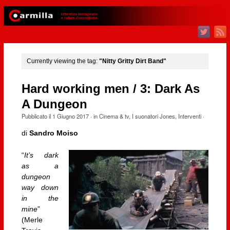
Currently viewing the tag:
"Nitty Gritty Dirt Band"
Hard working men / 3: Dark As
A Dungeon
Pubblicato il
1 Giugno 2017
· in
Cinema & tv
,
I suonatori Jones
,
Interventi
·
di
Sandro Moiso
“
It’s dark
as a
dungeon
way down
in the
mine
”
(Merle