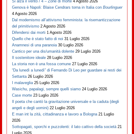
Si alza il vento / 4 – Zone di morte
4 Agosto 2026
Genova è Napoli: Blaise Cendrars torna in Italia con
Bourlinguer
4 Agosto 2026
Dal modernismo all’attivismo femminista: la risemantizzazione
del primitivismo
2 Agosto 2026
Difendersi dai morti
1 Agosto 2026
Quello che è stato fatto di noi
31 Luglio 2026
Anamnesi di una paranoia
30 Luglio 2026
Cantico per una dis/umanità dolente
29 Luglio 2026
Il sostenitore ideale
28 Luglio 2026
La storia non è una fossa comune
27 Luglio 2026
“Da lunedì a lunedì” di Fernando Di Leo per guardare ai resti dei
Settanta
26 Luglio 2026
I malaveglia
25 Luglio 2026
Wasichu, papalagi, sempre quelli siamo
24 Luglio 2026
Case morte
23 Luglio 2026
Il poeta che cantò la gravitazione universale e la caduta (degli
angeli e degli uomini)
22 Luglio 2026
E man int la zità, cittadinanza e lavoro a Bologna
21 Luglio
2026
Sottopagati, sporchi e puzzolenti: il lato cattivo della società
21
Luglio 2026