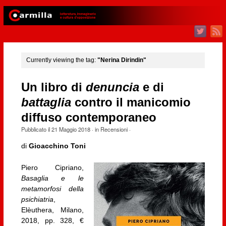
Currently viewing the tag:
"Nerina Dirindin"
Un libro di
denuncia
e di
battaglia
contro il manicomio
diffuso contemporaneo
Pubblicato il
21 Maggio 2018
· in
Recensioni
·
di
Gioacchino Toni
Piero Cipriano,
Basaglia e le
metamorfosi della
psichiatria
,
Elèuthera, Milano,
2018, pp. 328, €