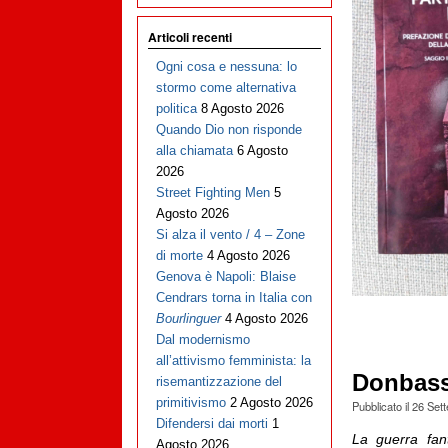
Articoli recenti
Ogni cosa e nessuna: lo
stormo come alternativa
politica
8 Agosto 2026
Quando Dio non risponde
alla chiamata
6 Agosto
2026
Street Fighting Men
5
Agosto 2026
Si alza il vento / 4 – Zone
di morte
4 Agosto 2026
Genova è Napoli: Blaise
Cendrars torna in Italia con
Bourlinguer
4 Agosto 2026
Dal modernismo
all’attivismo femminista: la
Donbass
risemantizzazione del
primitivismo
2 Agosto 2026
Pubblicato il
26 Set
Difendersi dai morti
1
La guerra fan
Agosto 2026