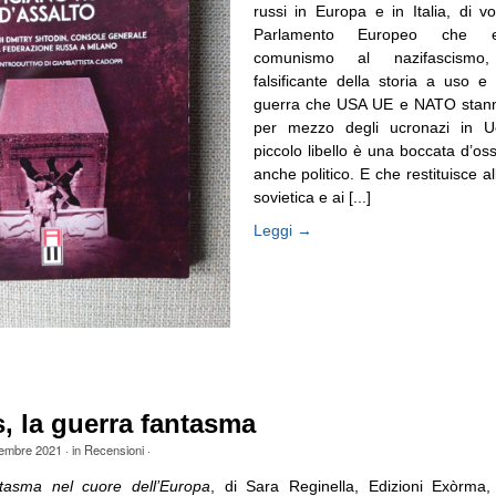
russi in Europa e in Italia, di vo
Parlamento Europeo che eq
comunismo al nazifascismo, 
falsificante della storia a uso 
guerra che USA UE e NATO stan
per mezzo degli ucronazi in U
piccolo libello è una boccata d’os
anche politico. E che restituisce 
sovietica e ai [...]
Leggi →
, la guerra fantasma
tembre 2021
· in
Recensioni
·
tasma nel cuore dell’Europa
, di Sara Reginella, Edizioni Exòrma, 