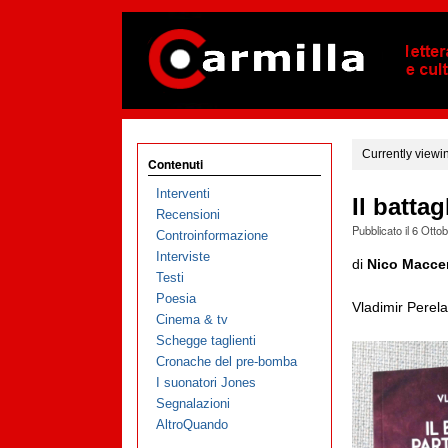
Currently viewi
Contenuti
Interventi
Il batta
Recensioni
Pubblicato il
6 Otto
Controinformazione
Interviste
di
Nico Maccen
Testi
Poesia
Vladimir Perela
Cinema & tv
Schegge taglienti
Cronache del pre-bomba
I suonatori Jones
Segnalazioni
AltroQuando