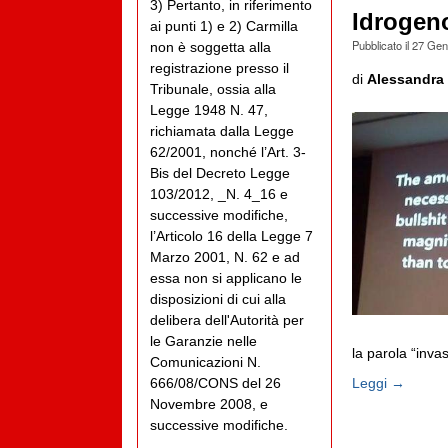
3) Pertanto, in riferimento
Idrogeno
ai punti 1) e 2) Carmilla
Pubblicato il
27 Gen
non è soggetta alla
registrazione presso il
di
Alessandra 
Tribunale, ossia alla
Legge 1948 N. 47,
richiamata dalla Legge
62/2001, nonché l’Art. 3-
Bis del Decreto Legge
103/2012, _N. 4_16 e
successive modifiche,
l’Articolo 16 della Legge 7
Marzo 2001, N. 62 e ad
essa non si applicano le
disposizioni di cui alla
delibera dell'Autorità per
le Garanzie nelle
la parola “inva
Comunicazioni N.
Leggi →
666/08/CONS del 26
Novembre 2008, e
successive modifiche.