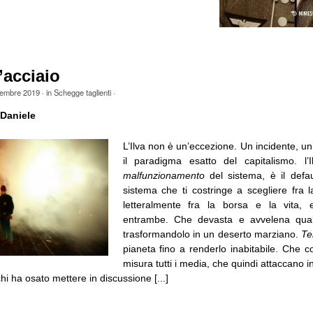
’acciaio
embre 2019
· in
Schegge taglienti
·
Daniele
L’Ilva non è un’eccezione. Un incidente, un
il paradigma esatto del capitalismo. l
malfunzionamento
del sistema, è il defa
sistema che ti costringe a scegliere fra l
letteralmente fra la borsa e la vita, e
entrambe. Che devasta e avvelena qualsi
trasformandolo in un deserto marziano.
Te
pianeta fino a renderlo inabitabile. Che co
misura tutti i media, che quindi attaccano i
hi ha osato mettere in discussione [...]