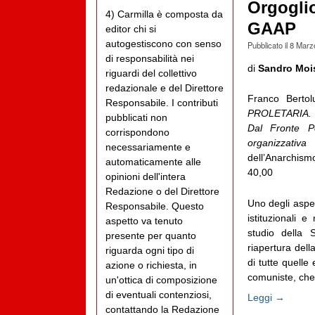
Orgoglio
4) Carmilla è composta da
GAAP
editor chi si
autogestiscono con senso
Pubblicato il
8 Marz
di responsabilità nei
di
Sandro Moi
riguardi del collettivo
redazionale e del Direttore
Franco Bertol
Responsabile. I contributi
PROLETARIA. 
pubblicati non
Dal Fronte Po
corrispondono
organizzativa 
necessariamente e
dell’Anarchis
automaticamente alle
40,00
opinioni dell'intera
Redazione o del Direttore
Uno degli aspett
Responsabile. Questo
istituzionali 
aspetto va tenuto
studio della
presente per quanto
riapertura del
riguarda ogni tipo di
di tutte quelle
azione o richiesta, in
comuniste, che p
un'ottica di composizione
di eventuali contenziosi,
Leggi →
contattando la Redazione