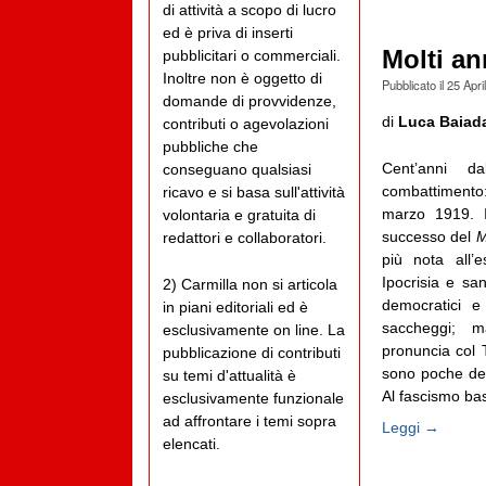
di attività a scopo di lucro
ed è priva di inserti
Molti an
pubblicitari o commerciali.
Inoltre non è oggetto di
Pubblicato il
25 Apri
domande di provvidenze,
di
Luca Baiad
contributi o agevolazioni
pubbliche che
Cent’anni d
conseguano qualsiasi
combattimento
ricavo e si basa sull'attività
marzo 1919. I
volontaria e gratuita di
successo del
M
redattori e collaboratori.
più nota all’
Ipocrisia e sa
2) Carmilla non si articola
democratici e 
in piani editoriali ed è
saccheggi; 
esclusivamente on line. La
pronuncia col T
pubblicazione di contributi
sono poche dec
su temi d'attualità è
Al fascismo bas
esclusivamente funzionale
ad affrontare i temi sopra
Leggi →
elencati.