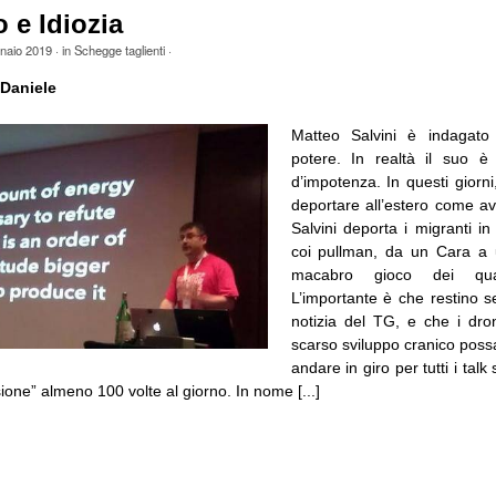
 e Idiozia
naio 2019
· in
Schegge taglienti
·
Daniele
Matteo Salvini è indagato
potere. In realtà il suo 
d’impotenza. In questi giorni
deportare all’estero come a
Salvini deporta i migranti in g
coi pullman, da un Cara a
macabro gioco dei quat
L’importante è che restino 
notizia del TG, e che i droni
scarso sviluppo cranico possa
andare in giro per tutti i talk
sione” almeno 100 volte al giorno. In nome [...]