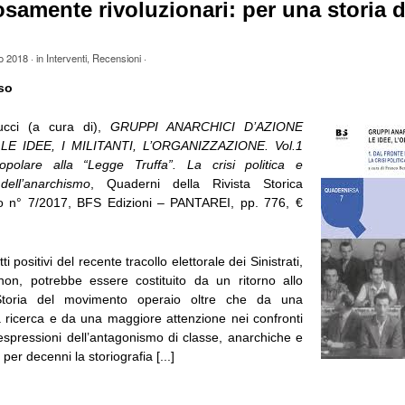
samente rivoluzionari: per una storia d
o 2018
· in
Interventi
,
Recensioni
·
so
ucci (a cura di),
GRUPPI ANARCHICI D’AZIONE
LE IDEE, I MILITANTI, L’ORGANIZZAZIONE. Vol.1
polare alla “Legge Truffa”. La crisi politica e
dell’anarchismo
, Quaderni della Rivista Storica
mo n° 7/2017, BFS Edizioni – PANTAREI, pp. 776, €
i positivi del recente tracollo elettorale dei Sinistrati,
e non, potrebbe essere costituito da un ritorno allo
 Storia del movimento operaio oltre che da una
la ricerca e da una maggiore attenzione nei confronti
 espressioni dell’antagonismo di classe, anarchiche e
er decenni la storiografia [...]