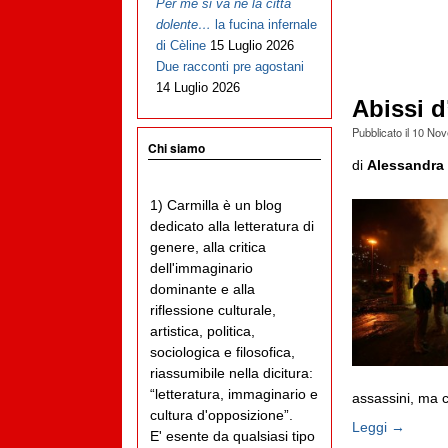
Per me si va ne la città
dolente…
la fucina infernale
di Cèline
15 Luglio 2026
Due racconti pre agostani
14 Luglio 2026
Abissi d
Pubblicato il
10 Nov
Chi siamo
di
Alessandra 
1) Carmilla è un blog
dedicato alla letteratura di
genere, alla critica
dell'immaginario
dominante e alla
riflessione culturale,
artistica, politica,
sociologica e filosofica,
riassumibile nella dicitura:
“letteratura, immaginario e
assassini, ma c
cultura d'opposizione”.
Leggi →
E' esente da qualsiasi tipo