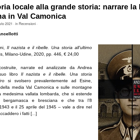
ria locale alla grande storia: narrare la 
na in Val Camonica
sto 2021
· in
Recensioni
·
cellotti
ni,
Il nazista e il ribelle. Una storia all’ultimo
s, Milano-Udine, 2020, pp. 446, € 24,00
costruite, narrate ed analizzate da Andrea
suo libro
Il nazista e il ribelle. Una storia
iro
si svolsero prevalentemente ad Esine,
o della media Val Camonica e sulle montagne
lla medesima vallata lombarda, che si estende
ce bergamasca e bresciana e che tra l’8
1943 e il 25 aprile del 1945 – vale a dire nel
caddero i fatti [...]