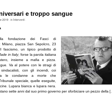
niversari e troppo sangue
le 2019
· in
Interventi
·
a
alla fondazione dei Fasci di
: Milano, piazza San Sepolcro, 23
l fascismo, un tipico prodotto di
ade in Italy
; forse la parola italiana
estero, insieme a mafia e pizza.
ngue. Va al potere con le stragi di
sindacalisti, con gli incendi, coi
ma le condanne a morte che
ribunale speciale, quelle eseguite,
ine. Lupara bianca e lupara nera.
tano sette anni dal suo primo governo per sforbiciare un pezzo della [..