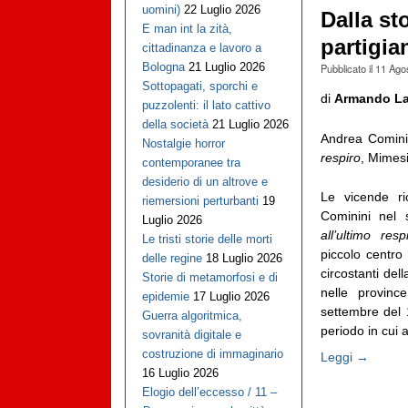
uomini)
22 Luglio 2026
Dalla sto
E man int la zità,
partigia
cittadinanza e lavoro a
Bologna
21 Luglio 2026
Pubblicato il
11 Ago
Sottopagati, sporchi e
di
Armando Lan
puzzolenti: il lato cattivo
della società
21 Luglio 2026
Andrea Comini
Nostalgie horror
respiro
, Mimesi
contemporanee tra
desiderio di un altrove e
Le vicende ri
riemersioni perturbanti
19
Cominini nel 
Luglio 2026
all’ultimo resp
Le tristi storie delle morti
piccolo centr
delle regine
18 Luglio 2026
circostanti de
Storie di metamorfosi e di
nelle provin
epidemie
17 Luglio 2026
settembre del 
Guerra algoritmica,
periodo in cui ac
sovranità digitale e
costruzione di immaginario
Leggi →
16 Luglio 2026
Elogio dell’eccesso / 11 –