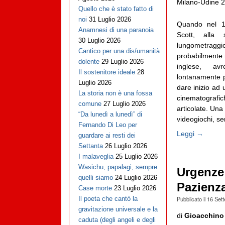
Milano-Udine 2
Quello che è stato fatto di
noi
31 Luglio 2026
Quando nel 1
Anamnesi di una paranoia
Scott, alla
30 Luglio 2026
lungometragg
Cantico per una dis/umanità
probabilmente 
dolente
29 Luglio 2026
inglese, a
Il sostenitore ideale
28
lontanamente p
Luglio 2026
dare inizio ad 
La storia non è una fossa
cinematografi
comune
27 Luglio 2026
articolate. Una
“Da lunedì a lunedì” di
videogiochi, seri
Fernando Di Leo per
Leggi →
guardare ai resti dei
Settanta
26 Luglio 2026
I malaveglia
25 Luglio 2026
Wasichu, papalagi, sempre
Urgenze 
quelli siamo
24 Luglio 2026
Pazienz
Case morte
23 Luglio 2026
Pubblicato il
16 Set
Il poeta che cantò la
gravitazione universale e la
di
Gioacchino
caduta (degli angeli e degli