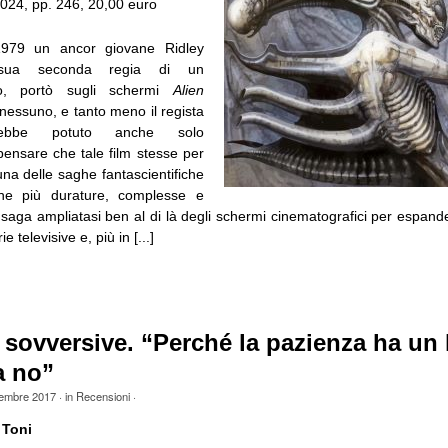
024, pp. 246, 20,00 euro
979 un ancor giovane Ridley
 sua seconda regia di un
io, portò sugli schermi
Alien
nessuno, e tanto meno il regista
vrebbe potuto anche solo
ensare che tale film stesse per
una delle saghe fantascientifiche
che più durature, complesse e
 saga ampliatasi ben al di là degli schermi cinematografici per espand
e televisive e, più in [...]
sovversive. “Perché la pazienza ha un l
a no”
tembre 2017
· in
Recensioni
·
 Toni