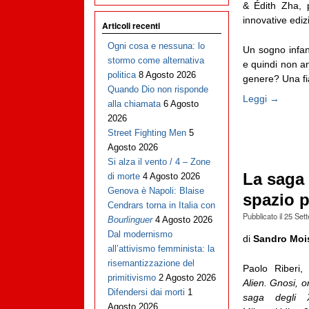
& Édith Zha, 
innovative edizi
Articoli recenti
Ogni cosa e nessuna: lo
Un sogno infan
stormo come alternativa
e quindi non anc
politica
8 Agosto 2026
genere? Una fia
Quando Dio non risponde
Leggi →
alla chiamata
6 Agosto
2026
Street Fighting Men
5
Agosto 2026
Si alza il vento / 4 – Zone
La saga
di morte
4 Agosto 2026
Genova è Napoli: Blaise
spazio 
Cendrars torna in Italia con
Pubblicato il
25 Set
Bourlinguer
4 Agosto 2026
Dal modernismo
di
Sandro Moi
all’attivismo femminista: la
risemantizzazione del
Paolo Riberi,
primitivismo
2 Agosto 2026
Alien. Gnosi, o
Difendersi dai morti
1
saga degli X
Agosto 2026