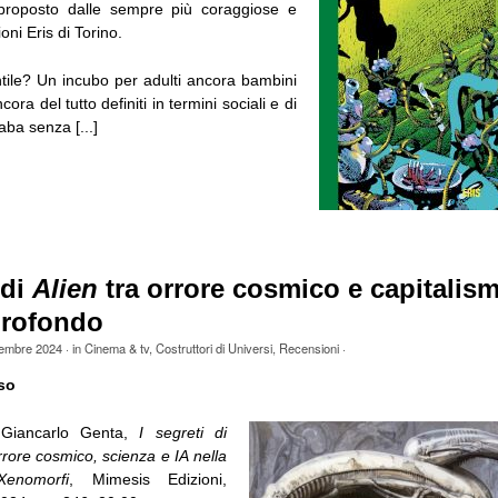
proposto dalle sempre più coraggiose e
oni Eris di Torino.
tile? Un incubo per adulti ancora bambini
ora del tutto definiti in termini sociali e di
ba senza [...]
 di
Alien
tra orrore cosmico e capitalism
profondo
tembre 2024
· in
Cinema & tv
,
Costruttori di Universi
,
Recensioni
·
so
 Giancarlo Genta,
I segreti di
rrore cosmico, scienza e IA nella
enomorfi
, Mimesis Edizioni,