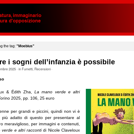
ng the tag:
"Moebius"
re i sogni dell’infanzia è possibile
embre 2025
· in
Fumetti
,
Recensioni
·
so
oux & Édith Zha,
La mano verde e altri
 Torino 2025, pp. 106, 25 euro
enne per grandi e piccini, quindi non vi è
 più adatto di questo per presentare al
ro meraviglioso, per immagini e contenuti,
verde e altri racconti
di Nicole Claveloux