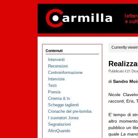
Currently viewi
Contenuti
Interventi
Realizza
Recensioni
Pubblicato il
21 Dic
Controinformazione
Interviste
di
Sandro Moi
Testi
Poesia
Nicole Clavel
Cinema & tv
racconti
, Eris,
Schegge taglienti
Cronache del pre-bomba
E’ tempo di str
I suonatori Jones
altro momento
Segnalazioni
pubblico un lib
AltroQuando
quale
La mano 