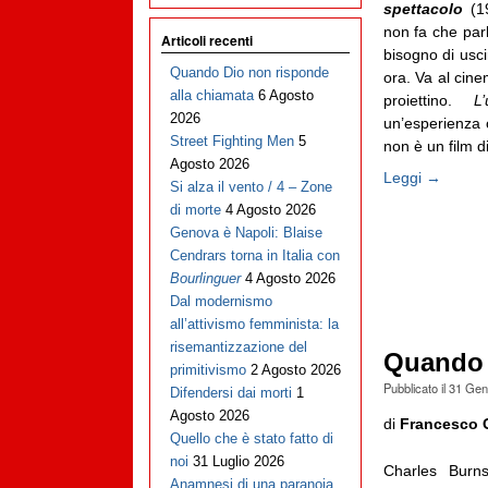
spettacolo
(19
non fa che par
Articoli recenti
bisogno di usc
Quando Dio non risponde
ora. Va al cine
alla chiamata
6 Agosto
proiettino.
L
2026
un’esperienza 
Street Fighting Men
5
non è un film d
Agosto 2026
Leggi →
Si alza il vento / 4 – Zone
di morte
4 Agosto 2026
Genova è Napoli: Blaise
Cendrars torna in Italia con
Bourlinguer
4 Agosto 2026
Dal modernismo
all’attivismo femminista: la
risemantizzazione del
Quando l
primitivismo
2 Agosto 2026
Pubblicato il
31 Gen
Difendersi dai morti
1
Agosto 2026
di
Francesco 
Quello che è stato fatto di
noi
31 Luglio 2026
Charles Bur
Anamnesi di una paranoia