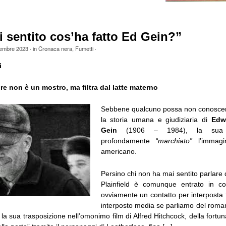
i sentito cos’ha fatto Ed Gein?”
tembre 2023
· in
Cronaca nera
,
Fumetti
·
i
e non è un mostro, ma filtra dal latte materno
Sebbene qualcuno possa non conoscer
la storia umana e giudiziaria di
Edw
Gein
(1906 – 1984), la sua 
profondamente
“marchiato”
l’immagin
americano.
Persino chi non ha mai sentito parlare 
Plainfield è comunque entrato in con
ovviamente un contatto per interposta f
interposto media se parliamo del roma
la sua trasposizione nell’omonimo film di Alfred Hitchcock, della fortuna