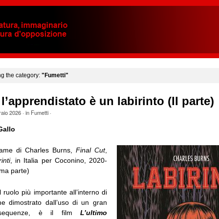
ng the category:
"Fumetti"
’apprendistato è un labirinto (II parte)
raio 2026
· in
Fumetti
·
Gallo
same di Charles Burns,
Final Cut
,
inti
, in Italia per Coconino, 2020-
ima parte)
il ruolo più importante all’interno di
e dimostrato dall’uso di un gran
sequenze, è il film
L’ultimo