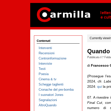
Currently viewi
Contenuti
Interventi
Quando l
Recensioni
Pubblicato il
7 Febb
Controinformazione
Interviste
di
Francesco 
Testi
Poesia
(Prosegue l’e
Cinema & tv
2024, cfr.
Labir
Schegge taglienti
2024:
qui
la pr
Cronache del pre-bomba
I suonatori Jones
07. A rivestire 
Segnalazioni
Final Cut
, com
AltroQuando
numero di 