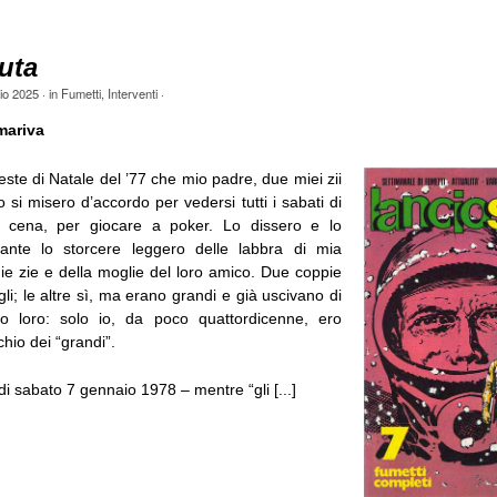
uta
io 2025
· in
Fumetti
,
Interventi
·
ariva
este di Natale del ’77 che mio padre, due miei zii
 si misero d’accordo per vedersi tutti i sabati di
 cena, per giocare a poker. Lo dissero e lo
tante lo storcere leggero delle labbra di mia
ie zie e della moglie del loro amico. Due coppie
li; le altre sì, ma erano grandi e già uscivano di
o loro: solo io, da poco quattordicenne, ero
hio dei “grandi”.
 di sabato 7 gennaio 1978 – mentre “gli [...]