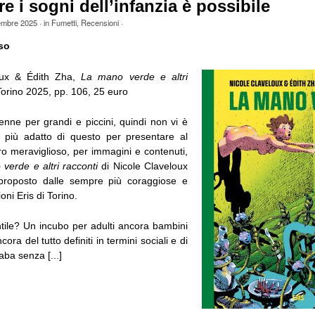
re i sogni dell’infanzia è possibile
embre 2025
· in
Fumetti
,
Recensioni
·
so
oux & Édith Zha,
La mano verde e altri
 Torino 2025, pp. 106, 25 euro
enne per grandi e piccini, quindi non vi è
 più adatto di questo per presentare al
ro meraviglioso, per immagini e contenuti,
verde e altri racconti
di Nicole Claveloux
proposto dalle sempre più coraggiose e
oni Eris di Torino.
tile? Un incubo per adulti ancora bambini
ora del tutto definiti in termini sociali e di
ba senza [...]