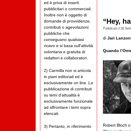
ed è priva di inserti
pubblicitari o commerciali.
Inoltre non è oggetto di
“Hey, ha
domande di provvidenze,
contributi o agevolazioni
Pubblicato il
28 Set
pubbliche che
di
Jari Lanzon
conseguano qualsiasi
ricavo e si basa sull'attività
Quando l’Orror
volontaria e gratuita di
redattori e collaboratori.
2) Carmilla non si articola
in piani editoriali ed è
esclusivamente on line. La
pubblicazione di contributi
su temi d'attualità è
esclusivamente funzionale
ad affrontare i temi sopra
elencati.
Robert Bloch o 
3) Pertanto, in riferimento