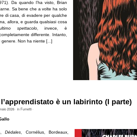
71). Da quando l’ha visto, Brian
larne. Sa bene che a volte ha solo
ire di casa, di evadere per qualche
ma, allora, e guarda qualsiasi cosa
’ultimo spettacolo
, invece, è
completamente differente. Intanto,
i genere. Non ha niente [...]
’apprendistato è un labirinto (I parte)
naio 2026
· in
Fumetti
·
Gallo
ns,
Dédales
, Cornélius, Bordeaux,