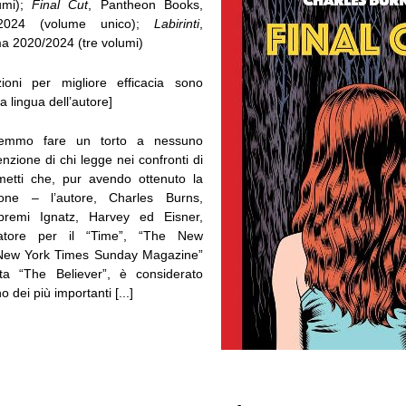
umi);
Final Cut
, Pantheon Books,
2024 (volume unico);
Labirinti
,
 2020/2024 (tre volumi)
zioni per migliore efficacia sono
a lingua dell’autore]
emmo fare un torto a nessuno
tenzione di chi legge nei confronti di
metti che, pur avendo ottenuto la
ione – l’autore, Charles Burns,
 premi Ignatz, Harvey ed Eisner,
tratore per il “Time”, “The New
 New York Times Sunday Magazine”
sta “The Believer”, è considerato
 dei più importanti [...]