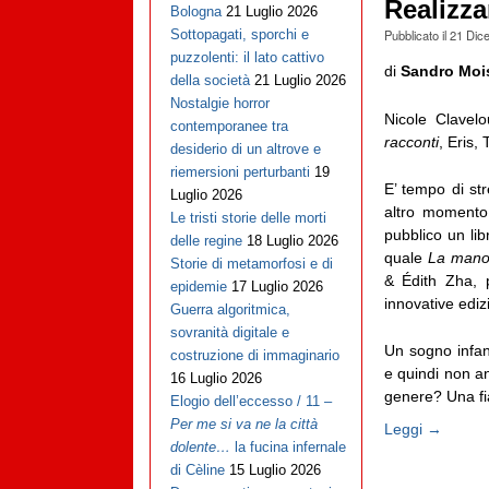
Realizza
Bologna
21 Luglio 2026
Pubblicato il
21 Dic
Sottopagati, sporchi e
puzzolenti: il lato cattivo
di
Sandro Moi
della società
21 Luglio 2026
Nostalgie horror
Nicole Clavel
contemporanee tra
racconti
, Eris,
desiderio di un altrove e
riemersioni perturbanti
19
E’ tempo di str
Luglio 2026
altro momento
Le tristi storie delle morti
pubblico un lib
delle regine
18 Luglio 2026
quale
La mano 
Storie di metamorfosi e di
& Édith Zha, 
epidemie
17 Luglio 2026
innovative edizi
Guerra algoritmica,
sovranità digitale e
Un sogno infan
costruzione di immaginario
e quindi non anc
16 Luglio 2026
genere? Una fia
Elogio dell’eccesso / 11 –
Per me si va ne la città
Leggi →
dolente…
la fucina infernale
di Cèline
15 Luglio 2026