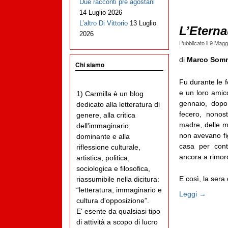
Due racconti pre agostani
14 Luglio 2026
L’altro Di Vittorio
13 Luglio
L’Eterna
2026
Pubblicato il
9 Magg
di
Marco Somm
Chi siamo
Fu durante le f
e un loro amico
1) Carmilla è un blog
gennaio, dopo
dedicato alla letteratura di
fecero, nonos
genere, alla critica
madre, delle m
dell'immaginario
non avevano fig
dominante e alla
casa per cont
riflessione culturale,
ancora a rimorc
artistica, politica,
sociologica e filosofica,
E così, la sera
riassumibile nella dicitura:
“letteratura, immaginario e
Leggi →
cultura d'opposizione”.
E' esente da qualsiasi tipo
di attività a scopo di lucro