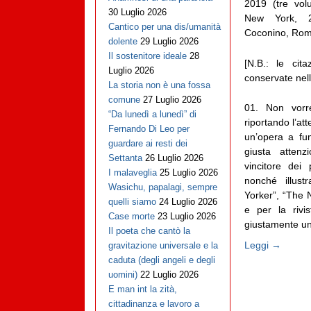
2019 (tre vol
30 Luglio 2026
New York, 
Cantico per una dis/umanità
Coconino, Roma
dolente
29 Luglio 2026
Il sostenitore ideale
28
[N.B.: le cita
Luglio 2026
conservate nell
La storia non è una fossa
comune
27 Luglio 2026
01. Non vorr
“Da lunedì a lunedì” di
riportando l’at
Fernando Di Leo per
un’opera a fu
guardare ai resti dei
giusta attenz
Settanta
26 Luglio 2026
vincitore dei
I malaveglia
25 Luglio 2026
nonché illus
Wasichu, papalagi, sempre
Yorker”, “The
quelli siamo
24 Luglio 2026
e per la rivi
Case morte
23 Luglio 2026
giustamente uno
Il poeta che cantò la
Leggi →
gravitazione universale e la
caduta (degli angeli e degli
uomini)
22 Luglio 2026
E man int la zità,
cittadinanza e lavoro a