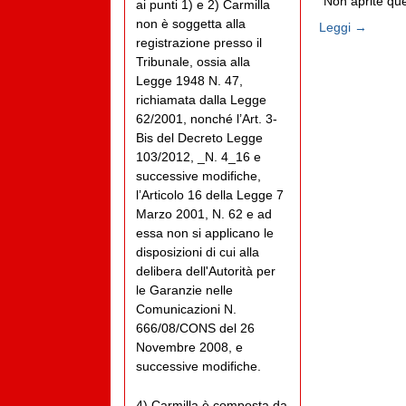
“Non aprite quel
ai punti 1) e 2) Carmilla
non è soggetta alla
Leggi →
registrazione presso il
Tribunale, ossia alla
Legge 1948 N. 47,
richiamata dalla Legge
62/2001, nonché l’Art. 3-
Bis del Decreto Legge
103/2012, _N. 4_16 e
successive modifiche,
l’Articolo 16 della Legge 7
Marzo 2001, N. 62 e ad
essa non si applicano le
disposizioni di cui alla
delibera dell'Autorità per
le Garanzie nelle
Comunicazioni N.
666/08/CONS del 26
Novembre 2008, e
successive modifiche.
4) Carmilla è composta da