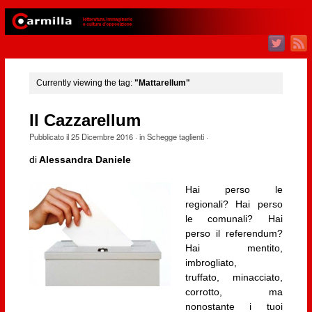
Currently viewing the tag:
"Mattarellum"
Il Cazzarellum
Pubblicato il
25 Dicembre 2016
· in
Schegge taglienti
·
di
Alessandra Daniele
Hai perso le
regionali? Hai perso
le comunali? Hai
perso il referendum?
Hai mentito,
imbrogliato,
truffato, minacciato,
corrotto, ma
nonostante i tuoi