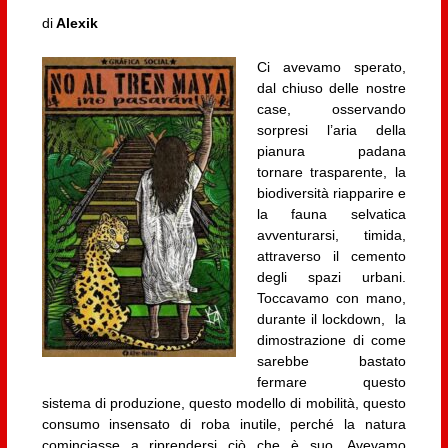
di
Alexik
Ci avevamo sperato,
dal chiuso delle nostre
case, osservando
sorpresi l’aria della
pianura padana
tornare trasparente, la
biodiversità riapparire e
la fauna selvatica
avventurarsi, timida,
attraverso il cemento
degli spazi urbani.
Toccavamo con mano,
durante il lockdown, la
dimostrazione di come
sarebbe bastato
fermare questo
sistema di produzione, questo modello di mobilità, questo
consumo insensato di roba inutile, perché la natura
cominciasse a riprendersi ciò che è suo. Avevamo