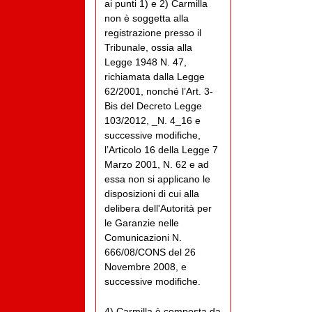
ai punti 1) e 2) Carmilla
non è soggetta alla
registrazione presso il
Tribunale, ossia alla
Legge 1948 N. 47,
richiamata dalla Legge
62/2001, nonché l’Art. 3-
Bis del Decreto Legge
103/2012, _N. 4_16 e
successive modifiche,
l’Articolo 16 della Legge 7
Marzo 2001, N. 62 e ad
essa non si applicano le
disposizioni di cui alla
delibera dell'Autorità per
le Garanzie nelle
Comunicazioni N.
666/08/CONS del 26
Novembre 2008, e
successive modifiche.
4) Carmilla è composta da