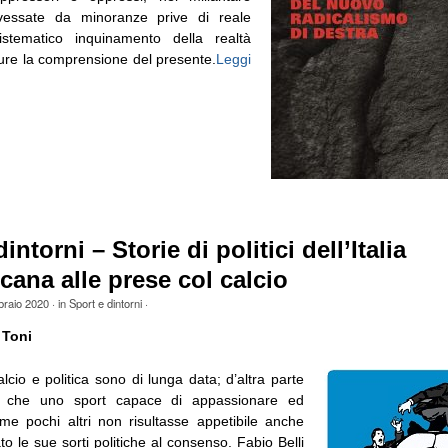
essate da minoranze prive di reale
istematico inquinamento della realtà
ure la comprensione del presente.
Leggi
intorni – Storie di politici dell’Italia
cana alle prese col calcio
braio 2020
· in
Sport e dintorni
·
 Toni
calcio e politica sono di lunga data; d’altra parte
le che uno sport capace di appassionare ed
ome pochi altri non risultasse appetibile anche
to le sue sorti politiche al consenso. Fabio Belli