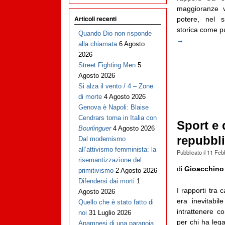
maggioranze v
Articoli recenti
potere, nel s
storica come p
Quando Dio non risponde
→
alla chiamata
6 Agosto
2026
Street Fighting Men
5
Agosto 2026
Si alza il vento / 4 – Zone
di morte
4 Agosto 2026
Genova è Napoli: Blaise
Cendrars torna in Italia con
Sport e d
Bourlinguer
4 Agosto 2026
repubbli
Dal modernismo
all’attivismo femminista: la
Pubblicato il
11 Feb
risemantizzazione del
di
Gioacchino
primitivismo
2 Agosto 2026
Difendersi dai morti
1
I rapporti tra 
Agosto 2026
era inevitabi
Quello che è stato fatto di
intrattenere c
noi
31 Luglio 2026
per chi ha lega
Anamnesi di una paranoia