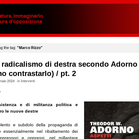
ng the tag:
"Marco Rizzo"
 radicalismo di destra secondo Adorno
 contrastarlo) / pt. 2
naio 2024
· in
Interventi
·
o
istenza e di militanza politica e
ro le nuove destre
iolento e subdolo della propaganda di
e essenzialmente nel ribaltamento dei
oppressori e oppressi, nel millantare