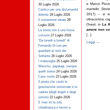
e Marco Picci
30 Luglio 2026
martello. Stori
Cantico per una dis/umanità
2017) – si er
dolente
29 Luglio 2026
oltrecortina c
Il sostenitore ideale
28
Ovest, in
La R
Luglio 2026
amore non co
La storia non è una fossa
[...]
comune
27 Luglio 2026
“Da lunedì a lunedì” di
Leggi →
Fernando Di Leo per
guardare ai resti dei
Settanta
26 Luglio 2026
I malaveglia
25 Luglio 2026
Wasichu, papalagi, sempre
quelli siamo
24 Luglio 2026
Case morte
23 Luglio 2026
Il poeta che cantò la
gravitazione universale e la
caduta (degli angeli e degli
uomini)
22 Luglio 2026
E man int la zità,
cittadinanza e lavoro a