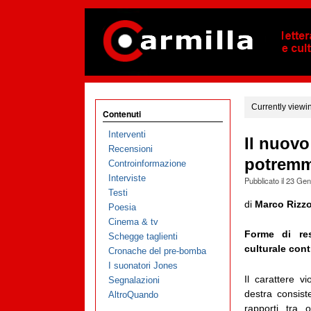
Currently viewi
Contenuti
Interventi
Il nuovo
Recensioni
potremmo
Controinformazione
Interviste
Pubblicato il
23 Gen
Testi
di
Marco Rizz
Poesia
Cinema & tv
Forme di res
Schegge taglienti
culturale cont
Cronache del pre-bomba
I suonatori Jones
Il carattere v
Segnalazioni
destra consist
AltroQuando
rapporti tra 