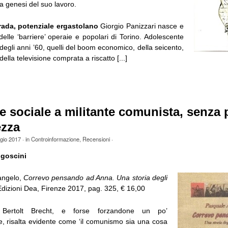
la genesi del suo lavoro.
rada, potenziale ergastolano
Giorgio Panizzari nasce e
elle ‘barriere’ operaie e popolari di Torino. Adolescente
o degli anni ’60, quelli del boom economico, della seicento,
 della televisione comprata a riscatto [...]
le sociale a militante comunista, senza 
ezza
gio 2017
· in
Controinformazione
,
Recensioni
·
goscini
angelo,
Correvo pensando ad Anna. Una storia degli
Edizioni Dea, Firenze 2017, pag. 325, € 16,00
 Bertolt Brecht, e forse forzandone un po’
ne, risalta evidente come ‘il comunismo sia una cosa