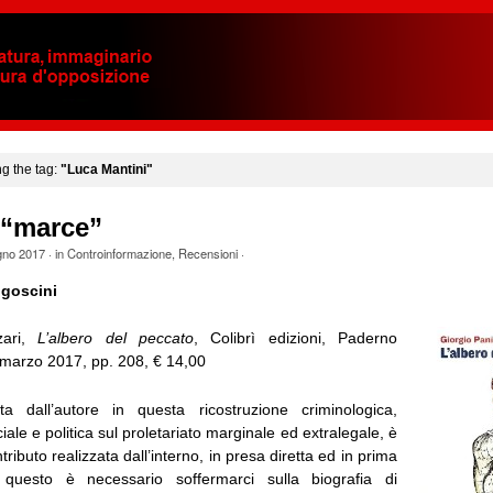
ng the tag:
"Luca Mantini"
 “marce”
gno 2017
· in
Controinformazione
,
Recensioni
·
goscini
zari,
L’albero del peccato
, Colibrì edizioni, Paderno
marzo 2017, pp. 208, € 14,00
ta dall’autore in questa ricostruzione criminologica,
ale e politica sul proletariato marginale ed extralegale, è
ributo realizzata dall’interno, in presa diretta ed in prima
questo è necessario soffermarci sulla biografia di