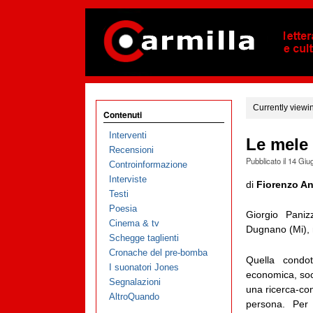
Currently viewi
Contenuti
Interventi
Le mele
Recensioni
Pubblicato il
14 Giu
Controinformazione
Interviste
di
Fiorenzo An
Testi
Poesia
Giorgio Paniz
Cinema & tv
Dugnano (Mi), 
Schegge taglienti
Cronache del pre-bomba
Quella condot
I suonatori Jones
economica, soci
Segnalazioni
una ricerca-cont
AltroQuando
persona. Per 