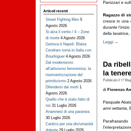
Panizzari e sul
Articoli recenti
Ragazzo di st
Street Fighting Men
5
cresce in una d
Agosto 2026
durante l’inizi
Si alza il vento / 4 – Zone
della lavatrice,
di morte
4 Agosto 2026
Leggi →
Genova è Napoli: Blaise
Cendrars torna in Italia con
Bourlinguer
4 Agosto 2026
Dal modernismo
Da ribel
all’attivismo femminista: la
la tener
risemantizzazione del
Pubblicato il
17 Mag
primitivismo
2 Agosto 2026
Difendersi dai morti
1
di
Fiorenzo An
Agosto 2026
Quello che è stato fatto di
Pasquale Abat
noi
31 Luglio 2026
anni settanta
, 
Anamnesi di una paranoia
30 Luglio 2026
Parafrasando
Cantico per una dis/umanità
l’interpretazio
dolente
29 Luglio 2026