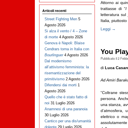
Attorno ai quin
trattasse di “
I
Articoli recenti
letteratura su
Street Fighting Men
5
Italia, piuttost
Agosto 2026
Leggi →
Si alza il vento / 4 – Zone
di morte
4 Agosto 2026
Genova è Napoli: Blaise
Cendrars torna in Italia con
You Pla
Bourlinguer
4 Agosto 2026
Pubblicato il
2 Febb
Dal modernismo
all’attivismo femminista: la
di
Luca Casaro
risemantizzazione del
primitivismo
2 Agosto 2026
Ad Amiri Barak
Difendersi dai morti
1
Agosto 2026
“Coltrane ste
Quello che è stato fatto di
persona. Anche
noi
31 Luglio 2026
una stanza, a
Anamnesi di una paranoia
d’atmosfera, 
30 Luglio 2026
elettrico o m
Cantico per una dis/umanità
assolutamente 
dolente
29 Luglio 2026