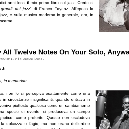
dici anni lessi il mio primo libro sul jazz. Credo si
 grandi del jazz
” di Franco Fayenz. All’epoca la
l jazz, e sulla musica moderna in generale, era, in
o scarna.
y All Twelve Notes On Your Solo, Anyw
raio 2014
· in
I suonatori Jones
·
tti
a, in memoriam.
sso, non lo si percepiva esattamente come una
 in circostanze insignificanti, quando entrava in
vveniva piuttosto qualcosa come un cambiamento
una specie di evento, si produceva un campo
agnetico, come preferite. Questo non escludeva
la dolcezza o l’agio, ma non erano dell’ordine