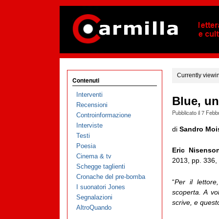
Currently viewi
Contenuti
Interventi
Blue, un
Recensioni
Pubblicato il
7 Febb
Controinformazione
Interviste
di
Sandro Moi
Testi
Poesia
Eric Nisenso
Cinema & tv
2013, pp. 336,
Schegge taglienti
Cronache del pre-bomba
“
Per il lettor
I suonatori Jones
scoperta. A vol
Segnalazioni
scrive, e questo
AltroQuando