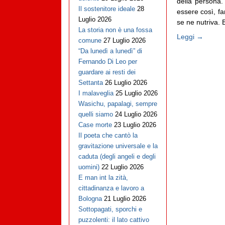
della persona. 
Il sostenitore ideale
28
essere così, fa
Luglio 2026
se ne nutriva. Bag
La storia non è una fossa
Leggi →
comune
27 Luglio 2026
“Da lunedì a lunedì” di
Fernando Di Leo per
guardare ai resti dei
Settanta
26 Luglio 2026
I malaveglia
25 Luglio 2026
Wasichu, papalagi, sempre
quelli siamo
24 Luglio 2026
Case morte
23 Luglio 2026
Il poeta che cantò la
gravitazione universale e la
caduta (degli angeli e degli
uomini)
22 Luglio 2026
E man int la zità,
cittadinanza e lavoro a
Bologna
21 Luglio 2026
Sottopagati, sporchi e
puzzolenti: il lato cattivo