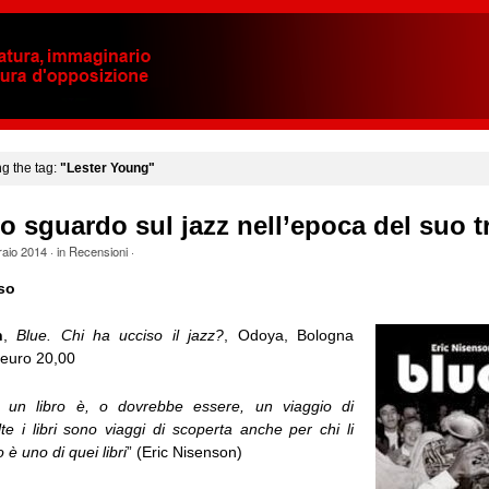
ng the tag:
"Lester Young"
o sguardo sul jazz nell’epoca del suo 
raio 2014
· in
Recensioni
·
so
n
,
Blue. Chi ha ucciso il jazz?
, Odoya, Bologna
 euro 20,00
e, un libro è, o dovrebbe essere, un viaggio di
te i libri sono viaggi di scoperta anche per chi li
 è uno di quei libri
” (Eric Nisenson)