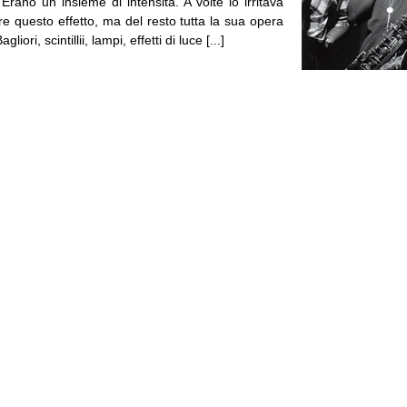
Erano un insieme di intensità. A volte lo irritava
re questo effetto, ma del resto tutta la sua opera
liori, scintillii, lampi, effetti di luce [...]