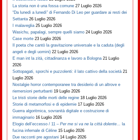
La storia non è una fossa comune
27 Luglio 2026
“Da lunedì a lunedì” di Fernando Di Leo per guardare ai resti dei
Settanta
26 Luglio 2026
I malaveglia
25 Luglio 2026
Wasichu, papalagi, sempre quelli siamo
24 Luglio 2026
Case morte
23 Luglio 2026
Il poeta che cantò la gravitazione universale e la caduta (degli
angeli e degli uomini)
22 Luglio 2026
E man int la zità, cittadinanza e lavoro a Bologna
21 Luglio
2026
Sottopagati, sporchi e puzzolenti: il lato cattivo della società
21
Luglio 2026
Nostalgie horror contemporanee tra desiderio di un altrove e
riemersioni perturbanti
19 Luglio 2026
Le tristi storie delle morti delle regine
18 Luglio 2026
Storie di metamorfosi e di epidemie
17 Luglio 2026
Guerra algoritmica, sovranità digitale e costruzione di
immaginario
16 Luglio 2026
Elogio dell’eccesso / 11 –
Per me si va ne la città dolente…
la
fucina infernale di Cèline
15 Luglio 2026
Due racconti pre agostani
14 Luglio 2026