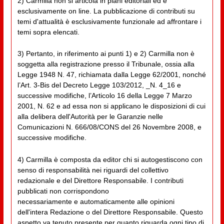
2) Carmilla non si articola in piani editoriali ed è
esclusivamente on line. La pubblicazione di contributi su
temi d'attualità è esclusivamente funzionale ad affrontare i
temi sopra elencati.
3) Pertanto, in riferimento ai punti 1) e 2) Carmilla non è
soggetta alla registrazione presso il Tribunale, ossia alla
Legge 1948 N. 47, richiamata dalla Legge 62/2001, nonché
l’Art. 3-Bis del Decreto Legge 103/2012, _N. 4_16 e
successive modifiche, l’Articolo 16 della Legge 7 Marzo
2001, N. 62 e ad essa non si applicano le disposizioni di cui
alla delibera dell'Autorità per le Garanzie nelle
Comunicazioni N. 666/08/CONS del 26 Novembre 2008, e
successive modifiche.
4) Carmilla è composta da editor chi si autogestiscono con
senso di responsabilità nei riguardi del collettivo
redazionale e del Direttore Responsabile. I contributi
pubblicati non corrispondono
necessariamente e automaticamente alle opinioni
dell'intera Redazione o del Direttore Responsabile. Questo
aspetto va tenuto presente per quanto riguarda ogni tipo di