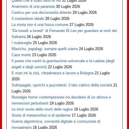
Quello che è stato fatto di noi
31 Luglio 2026
Anamnesi di una paranoia
30 Luglio 2026
Cantico per una dis/umanità dolente
29 Luglio 2026
Il sostenitore ideale
28 Luglio 2026
La storia non è una fossa comune
27 Luglio 2026
“Da lunedì a lunedì” di Fernando Di Leo per guardare ai resti dei
Settanta
26 Luglio 2026
I malaveglia
25 Luglio 2026
Wasichu, papalagi, sempre quelli siamo
24 Luglio 2026
Case morte
23 Luglio 2026
Il poeta che cantò la gravitazione universale e la caduta (degli
angeli e degli uomini)
22 Luglio 2026
E man int la zità, cittadinanza e lavoro a Bologna
21 Luglio
2026
Sottopagati, sporchi e puzzolenti: il lato cattivo della società
21
Luglio 2026
Nostalgie horror contemporanee tra desiderio di un altrove e
riemersioni perturbanti
19 Luglio 2026
Le tristi storie delle morti delle regine
18 Luglio 2026
Storie di metamorfosi e di epidemie
17 Luglio 2026
Guerra algoritmica, sovranità digitale e costruzione di
immaginario
16 Luglio 2026