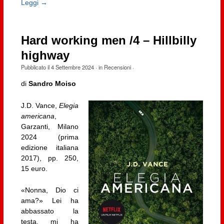
Leggi →
Hard working men /4 – Hillbilly
highway
Pubblicato il
4 Settembre 2024
· in
Recensioni
·
di
Sandro Moiso
J.D. Vance,
Elegia
americana
,
Garzanti, Milano
2024 (prima
edizione italiana
2017), pp. 250,
15 euro.
«Nonna, Dio ci
ama?» Lei ha
abbassato la
testa, mi ha