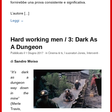
fornirebbe una prova consistente e significativa.
L’autore [...]
Leggi →
Hard working men / 3: Dark As
A Dungeon
Pubblicato il
1 Giugno 2017
· in
Cinema & tv
,
I suonatori Jones
,
Interventi
·
di
Sandro Moiso
“
It’s dark
as a
dungeon
way down
in the
mine
”
(Merle
Travis,