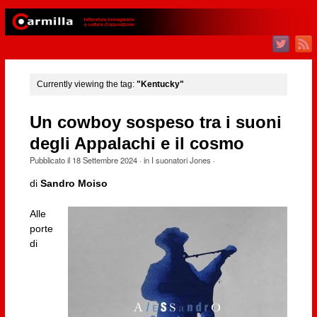
Currently viewing the tag:
"Kentucky"
Un cowboy sospeso tra i suoni
degli Appalachi e il cosmo
Pubblicato il
18 Settembre 2024
· in
I suonatori Jones
·
di
Sandro Moiso
Alle
porte
di