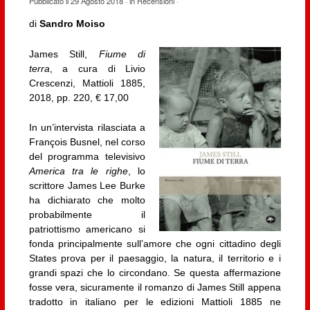
Pubblicato il
29 Agosto 2018
· in
Recensioni
·
di
Sandro Moiso
James Still,
Fiume di
terra
, a cura di Livio
Crescenzi, Mattioli 1885,
2018, pp. 220, € 17,00
In un’intervista rilasciata a
François Busnel, nel corso
del programma televisivo
America tra le righe
, lo
scrittore James Lee Burke
ha dichiarato che molto
probabilmente il
patriottismo americano si
fonda principalmente sull’amore che ogni cittadino degli
States prova per il paesaggio, la natura, il territorio e i
grandi spazi che lo circondano. Se questa affermazione
fosse vera, sicuramente il romanzo di James Still appena
tradotto in italiano per le edizioni Mattioli 1885 ne