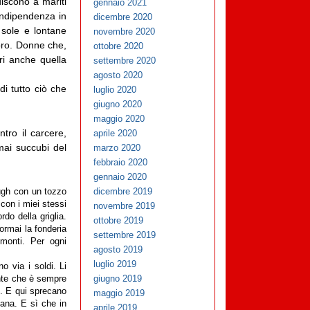
discono a mariti
gennaio 2021
’indipendenza in
dicembre 2020
 sole e lontane
novembre 2020
loro. Donne che,
ottobre 2020
i anche quella
settembre 2020
agosto 2020
di tutto ciò che
luglio 2020
giugno 2020
maggio 2020
ntro il carcere,
aprile 2020
mai succubi del
marzo 2020
febbraio 2020
gennaio 2020
dicembre 2019
ough con un tozzo
 con i miei stessi
novembre 2019
do della griglia.
ottobre 2019
ormai la fonderia
settembre 2019
monti. Per ogni
agosto 2019
luglio 2019
o via i soldi. Li
giugno 2019
ente che è sempre
. E qui sprecano
maggio 2019
imana. E sì che in
aprile 2019