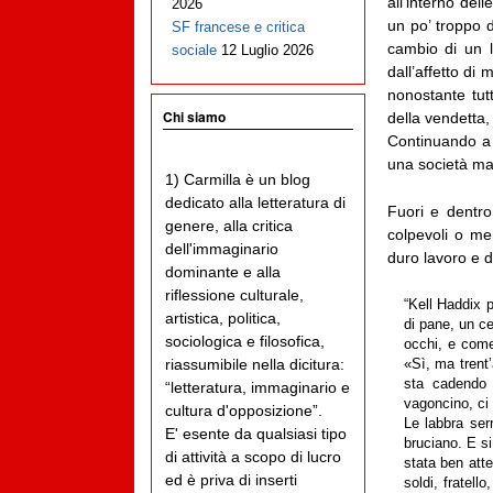
all’interno del
2026
un po’ troppo d
SF francese e critica
cambio di un l
sociale
12 Luglio 2026
dall’affetto di
nonostante tu
Chi siamo
della vendetta,
Continuando a r
una società mas
1) Carmilla è un blog
dedicato alla letteratura di
Fuori e dentro 
genere, alla critica
colpevoli o me
dell'immaginario
duro lavoro e d
dominante e alla
riflessione culturale,
“Kell Haddix p
artistica, politica,
di pane, un ce
sociologica e filosofica,
occhi, e come
riassumibile nella dicitura:
«Sì, ma trent
sta cadendo 
“letteratura, immaginario e
vagoncino, ci 
cultura d'opposizione”.
Le labbra ser
E' esente da qualsiasi tipo
bruciano. E s
di attività a scopo di lucro
stata ben att
ed è priva di inserti
soldi, fratell