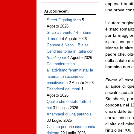
appena tradotto
una prova consi
Articoli recenti
Street Fighting Men
5
L’autore origi
Agosto 2026
è stato romanzie
Si alza il vento / 4 – Zone
per la maggior
di morte
4 Agosto 2026
ispirazione per
Genova è Napoli: Blaise
Mentre le altre
Cendrars torna in Italia con
padre che, oltr
Bourlinguer
4 Agosto 2026
della salute de
Dal modernismo
bambino non anc
all’attivismo femminista: la
risemantizzazione del
Fiume di terra
primitivismo
2 Agosto 2026
all’apice di q
Difendersi dai morti
1
sociali causa
Agosto 2026
Steinbeck, pur
Quello che è stato fatto di
condotta nel 19
noi
31 Luglio 2026
crisi e dalle t
Anamnesi di una paranoia
narrazioni e da
30 Luglio 2026
di vita dei min
Cantico per una dis/umanità
l’inizio del XX.
dolente
29 Luglio 2026