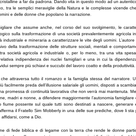
cristalline a far da padrona. Dando vita in questo modo ad un autentic
co, tra le semplici meraviglie della Natura e le complesse vicende ch
omini e delle donne che popolano la narrazione.
igliare che assume anche, nel corso del suo svolgimento, le caratte
logico sulla trasformazione di una società prevalentemente agricola in
ità industriale e mineraria a caratterizzare le vite degli uomini. L’autore 
vo della trasformazione delle strutture sociali, mentali e comportam
tra società agricola e industriale o, per lo meno, tra una vita spesa
relativa indipendenza dei nuclei famigliari e una in cui la dipendenz
vidui sempre più schiavi e succubi del lavoro coatto e della produttività.
 che attraversa tutto il romanzo e la famiglia stessa del narratore. 
ù facilmente preda dell’illusione salariale gli uomini, disposti a scambiar
una promessa di continuità lavorativa che non verrà mai mantenuta. Men
ne, madri e nonne, a difendere maggiormente l’autonomia famigliare 
to fiume possente sul quale tutti sono destinati a nascere, generare
fferma il Fratello Sim Mobberly in una delle sue prediche, dove li sta
e affidarsi, come a Dio.
e di fede biblica e di legame con la terra che rende le donne partic