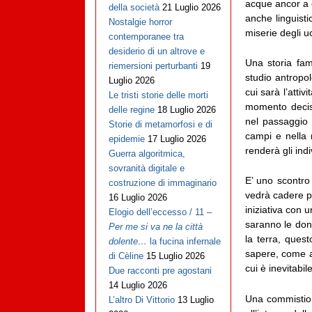
acque ancor a 
della società
21 Luglio 2026
anche linguisti
Nostalgie horror
miserie degli u
contemporanee tra
desiderio di un altrove e
Una storia fam
riemersioni perturbanti
19
studio antropo
Luglio 2026
cui sarà l’attiv
Le tristi storie delle morti
momento decisi
delle regine
18 Luglio 2026
nel passaggio 
Storie di metamorfosi e di
campi e nella 
epidemie
17 Luglio 2026
renderà gli indi
Guerra algoritmica,
sovranità digitale e
E’ uno scontro
costruzione di immaginario
vedrà cadere pi
16 Luglio 2026
iniziativa con 
Elogio dell’eccesso / 11 –
saranno le don
Per me si va ne la città
la terra, ques
dolente…
la fucina infernale
sapere, come a
di Cèline
15 Luglio 2026
cui è inevitabil
Due racconti pre agostani
14 Luglio 2026
Una commistion
L’altro Di Vittorio
13 Luglio