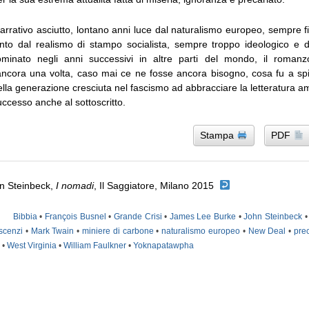
arrativo asciutto, lontano anni luce dal naturalismo europeo, sempre f
nto dal realismo di stampo socialista, sempre troppo ideologico e d
minato negli anni successivi in altre parti del mondo, il romanzo 
cora una volta, caso mai ce ne fosse ancora bisogno, cosa fu a spin
 della generazione cresciuta nel fascismo ad abbracciare la letteratura a
ccesso anche al sottoscritto.
Stampa
PDF
hn Steinbeck,
I nomadi
, Il Saggiatore, Milano 2015
Bibbia
•
François Busnel
•
Grande Crisi
•
James Lee Burke
•
John Steinbeck
scenzi
•
Mark Twain
•
miniere di carbone
•
naturalismo europeo
•
New Deal
•
prec
•
West Virginia
•
William Faulkner
•
Yoknapatawpha