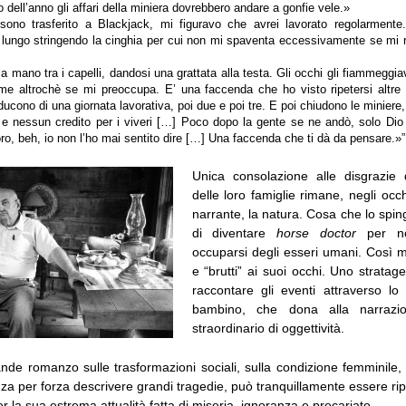
 dell’anno gli affari della miniera dovrebbero andare a gonfie vele.»
ono trasferito a Blackjack, mi figuravo che avrei lavorato regolarment
lungo stringendo la cinghia per cui non mi spaventa eccessivamente se mi r
la mano tra i capelli, dandosi una grattata alla testa. Gli occhi gli fiammeggia
e altrochè se mi preoccupa. E’ una faccenda che ho visto ripetersi altre 
iducono di una giornata lavorativa, poi due e poi tre. E poi chiudono le miniere, 
 e nessun credito per i viveri […] Poco dopo la gente se ne andò, solo Dio
ro, beh, io non l’ho mai sentito dire […] Una faccenda che ti dà da pensare.»”
Unica consolazione alle disgrazie 
delle loro famiglie rimane, negli occh
narrante, la natura. Cosa che lo spi
di diventare
horse doctor
per no
occuparsi degli esseri umani. Così mi
e “brutti” ai suoi occhi. Uno strata
raccontare gli eventi attraverso l
bambino, che dona alla narraz
straordinario di oggettività.
nde romanzo sulle trasformazioni sociali, sulla condizione femminile, s
za per forza descrivere grandi tragedie, può tranquillamente essere r
er la sua estrema attualità fatta di miseria, ignoranza e precariato.