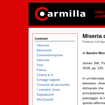
Miseria 
Contenuti
Pubblicato il
29 Ago
Interventi
Recensioni
di
Sandro Moi
Controinformazione
Interviste
James Still,
Fi
Testi
2018, pp. 220,
Poesia
Cinema & tv
In un’intervist
Schegge taglienti
televisivo
Amer
Cronache del pre-bomba
dichiarato che
I suonatori Jones
principalmente 
Segnalazioni
paesaggio, la na
AltroQuando
questa afferma