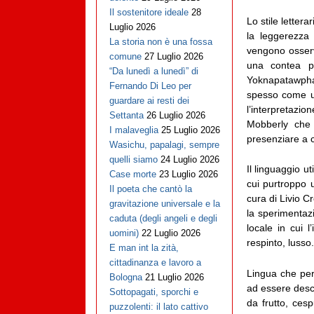
Il sostenitore ideale
28
Lo stile letter
Luglio 2026
la leggerezza
La storia non è una fossa
vengono osserv
comune
27 Luglio 2026
una contea po
“Da lunedì a lunedì” di
Yoknapatawpha
Fernando Di Leo per
spesso come un
guardare ai resti dei
l’interpretazio
Settanta
26 Luglio 2026
Mobberly che 
I malaveglia
25 Luglio 2026
presenziare a 
Wasichu, papalagi, sempre
quelli siamo
24 Luglio 2026
Il linguaggio u
Case morte
23 Luglio 2026
cui purtroppo 
Il poeta che cantò la
cura di Livio C
gravitazione universale e la
la sperimentaz
caduta (degli angeli e degli
locale in cui l
uomini)
22 Luglio 2026
respinto, lusso.
E man int la zità,
cittadinanza e lavoro a
Lingua che però
Bologna
21 Luglio 2026
ad essere descr
Sottopagati, sporchi e
da frutto, cesp
puzzolenti: il lato cattivo