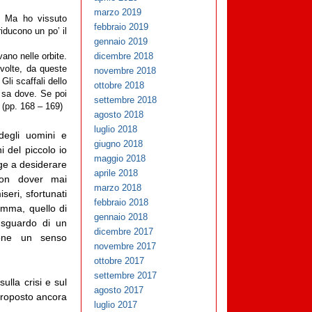
marzo 2019
e. Ma ho vissuto
febbraio 2019
iducono un po’ il
gennaio 2019
dicembre 2018
vano nelle orbite.
volte, da queste
novembre 2018
Gli scaffali dello
ottobre 2018
 sa dove. Se poi
settembre 2018
 (pp. 168 – 169)
agosto 2018
luglio 2018
degli uomini e
giugno 2018
i del piccolo io
maggio 2018
nge a desiderare
aprile 2018
n dover mai
marzo 2018
seri, sfortunati
febbraio 2018
gemma, quello di
gennaio 2018
o sguardo di un
dicembre 2017
ione un senso
novembre 2017
ottobre 2017
settembre 2017
ulla crisi e sul
agosto 2017
iproposto ancora
luglio 2017