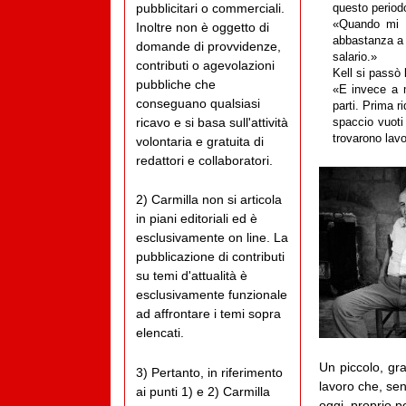
pubblicitari o commerciali.
questo periodo
«Quando mi s
Inoltre non è oggetto di
abbastanza a 
domande di provvidenze,
salario.»
contributi o agevolazioni
Kell si passò 
pubbliche che
«E invece a m
conseguano qualsiasi
parti. Prima r
ricavo e si basa sull'attività
spaccio vuoti
trovarono lavo
volontaria e gratuita di
redattori e collaboratori.
2) Carmilla non si articola
in piani editoriali ed è
esclusivamente on line. La
pubblicazione di contributi
su temi d'attualità è
esclusivamente funzionale
ad affrontare i temi sopra
elencati.
Un piccolo, gra
3) Pertanto, in riferimento
lavoro che, sen
ai punti 1) e 2) Carmilla
oggi, proprio p