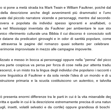
ario si pone a metà strada tra Mark Twain e William Faulkner, poiché dal 
 della descrizione anche degli avvenimenti più drammatici e l’um
ate dal piccolo narratore vicende e personaggi, mentre dal secondo 
vera e popolata da individui spesso ignoranti e analfabeti, 
 nel Mississippi inventata da Faulkner per ambientare le sue sto
ico riferimento culturale una Bibbia il cui discorso è conosciuto solt
ne datane da predicatori girovaghi e in odor di santità popolare, come
attraversa le pagine del romanzo quasi soltanto per celebrare 
cerimonie improvvisate in mezzo alle campagne impoverite.
tilizzato e messo in bocca ai personaggi oppure nella “penna” del picco
una parte cospicua va persa per forza di cose nella pur attenta traduz
rescenzi, è un misto tra la lingua degli individui che popolano i racconti
ione linguistica di Faulkner e da sola rende l’idea di un mondo e di u
’istruzione primaria e la scuola costituiscono un autentico, e talvol
 presenta enormi differenze tra le parti in cui è la vita miserabile de
itta e quelle in cui è la descrizione estremamente precisa di una natur
ugli, insetti, volatili selvatici e da cortile) oppure grandiosa di boschi 