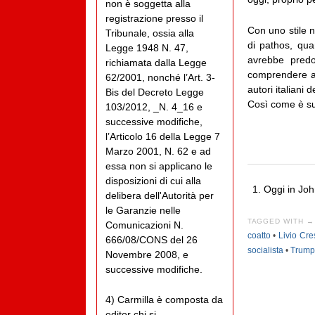
non è soggetta alla
registrazione presso il
Con uno stile n
Tribunale, ossia alla
di pathos, qua
Legge 1948 N. 47,
avrebbe predo
richiamata dalla Legge
comprendere an
62/2001, nonché l’Art. 3-
autori italiani
Bis del Decreto Legge
Così come è su
103/2012, _N. 4_16 e
successive modifiche,
l’Articolo 16 della Legge 7
Marzo 2001, N. 62 e ad
essa non si applicano le
disposizioni di cui alla
Oggi in Jo
delibera dell'Autorità per
le Garanzie nelle
TAGGED WITH →
Comunicazioni N.
coatto
•
Livio Cre
666/08/CONS del 26
socialista
•
Trump
Novembre 2008, e
successive modifiche.
4) Carmilla è composta da
editor chi si