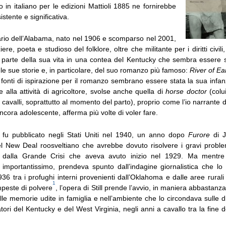
 in italiano per le edizioni Mattioli 1885 ne fornirebbe
stente e significativa.
nario dell’Alabama, nato nel 1906 e scomparso nel 2001,
re, poeta e studioso del folklore, oltre che militante per i diritti civil
 parte della sua vita in una contea del Kentucky che sembra essere st
 le sue storie e, in particolare, del suo romanzo più famoso:
River of Ea
 fonti di ispirazione per il romanzo sembrano essere stata la sua infan
e alla attività di agricoltore, svolse anche quella di
horse doctor
(colu
i cavalli, soprattutto al momento del parto), proprio come l’io narrante
ora adolescente, afferma più volte di voler fare.
fu pubblicato negli Stati Uniti nel 1940, un anno dopo
Furore
di J
uel New Deal roosveltiano che avrebbe dovuto risolvere i gravi probl
ti dalla Grande Crisi che aveva avuto inizio nel 1929. Ma mentre
 importantissimo, prendeva spunto dall’indagine giornalistica che lo 
36 tra i profughi interni provenienti dall’Oklahoma e dalle aree rurali
1
empeste di polvere
, l’opera di Still prende l’avvio, in maniera abbastanza
lle memorie udite in famiglia e nell’ambiente che lo circondava sulle diff
atori del Kentucky e del West Virginia, negli anni a cavallo tra la fine 