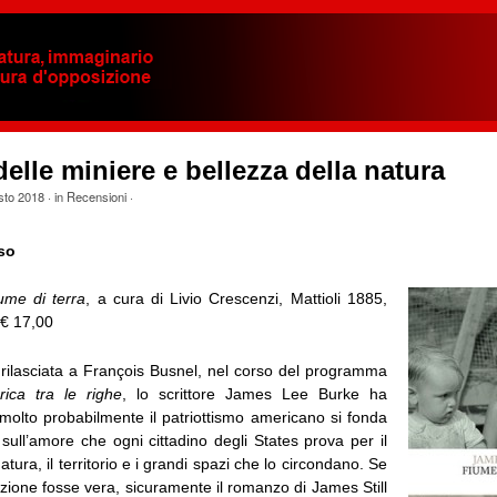
delle miniere e bellezza della natura
sto 2018
· in
Recensioni
·
so
ume di terra
, a cura di Livio Crescenzi, Mattioli 1885,
 € 17,00
a rilasciata a François Busnel, nel corso del programma
ica tra le righe
, lo scrittore James Lee Burke ha
 molto probabilmente il patriottismo americano si fonda
sull’amore che ogni cittadino degli States prova per il
tura, il territorio e i grandi spazi che lo circondano. Se
zione fosse vera, sicuramente il romanzo di James Still