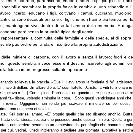
le vicende: soffrono, partoriscono, vedono morire i figli più piccoli, ubbi
isponibili a scambiare la propria fatica in cambio di uno stipendio e l
avoro incerto, educano i figli, coltivano i campi, cucinano, muoiono
 mariti che sono deceduti prima e di figli che non hanno più tempo per 
tto, mantengono vivo dentro di sé la fiamma della memoria. E magar
 condotta però senza la brutalità tipica degli uomini.
appresentare la continuità delle famiglie e della specie, al di sopra 
chile può ordire per andare incontro alla propria autodistruzione.
dalle miniere di carbone, con il lavoro e senza il lavoro; fuori e de
no, questo sembra invece essere il destino riservato agli uomini or
ella fiducia in un progresso soltanto apparente.
arlando sollevava le braccia. «Quelli lì avviarono la fonderia di Willardsbor
ntinaio di dollari. Un affare d’oro. E’ così fratello…Cristo, la vidi funzionare io
 bruciava.» […] Con il piede Papà colpì un gancio a tre punte appeso al bor
’anni fa» disse, volendo sminuire la cosa. «Sono quasi venticinque anni che 
in rovina. Oggigiorno non rende più scavare il minerale su per questi 
rimettono un sacco di soldi.»
rate, Kell sorrise, amaro. «E’ proprio quello che sto dicendo anch’io. Buttan
i tratta della stessa società che possiede anche questa miniera. Quella è g
enta a non perdere nemmeno un centesimo dal portafoglio che hanno sul culo
o, per cui, vedrai, lunedì inizieranno a tagliare una giornata lavorativa a sett