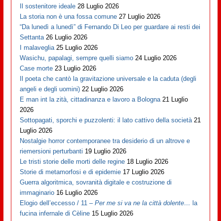
Il sostenitore ideale
28 Luglio 2026
La storia non è una fossa comune
27 Luglio 2026
“Da lunedì a lunedì” di Fernando Di Leo per guardare ai resti dei
Settanta
26 Luglio 2026
I malaveglia
25 Luglio 2026
Wasichu, papalagi, sempre quelli siamo
24 Luglio 2026
Case morte
23 Luglio 2026
Il poeta che cantò la gravitazione universale e la caduta (degli
angeli e degli uomini)
22 Luglio 2026
E man int la zità, cittadinanza e lavoro a Bologna
21 Luglio
2026
Sottopagati, sporchi e puzzolenti: il lato cattivo della società
21
Luglio 2026
Nostalgie horror contemporanee tra desiderio di un altrove e
riemersioni perturbanti
19 Luglio 2026
Le tristi storie delle morti delle regine
18 Luglio 2026
Storie di metamorfosi e di epidemie
17 Luglio 2026
Guerra algoritmica, sovranità digitale e costruzione di
immaginario
16 Luglio 2026
Elogio dell’eccesso / 11 –
Per me si va ne la città dolente…
la
fucina infernale di Cèline
15 Luglio 2026