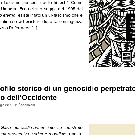
un fascismo più cool: quello hi-tech”. Come
o Umberto Eco nel suo saggio del 1995 dal
mo eterno
, esiste infatti un ur-fascismo che è
continuato ad esistere dopo la contingenza
sto l’affermarsi [...]
ofilo storico di un genocidio perpetrato
o dell’Occidente
gio 2026
· in
Recensioni
·
,
Gaza, genocidio annunciato. La catastrofe
 una prospettiva storica e mondiale
, trad. it.