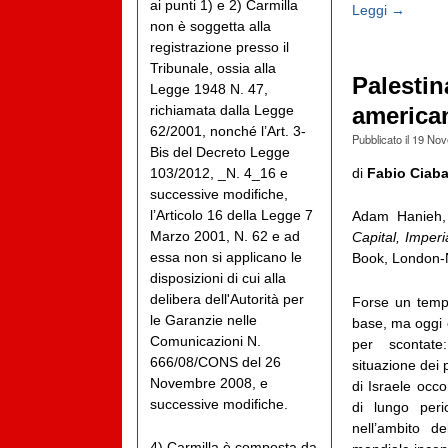
ai punti 1) e 2) Carmilla
Leggi →
non è soggetta alla
registrazione presso il
Tribunale, ossia alla
Palestin
Legge 1948 N. 47,
richiamata dalla Legge
america
62/2001, nonché l’Art. 3-
Pubblicato il
19 Nov
Bis del Decreto Legge
di
Fabio Ciaba
103/2012, _N. 4_16 e
successive modifiche,
l’Articolo 16 della Legge 7
Adam Hanieh,
Marzo 2001, N. 62 e ad
Capital, Imper
essa non si applicano le
Book, London-N
disposizioni di cui alla
delibera dell'Autorità per
Forse un tempo
le Garanzie nelle
base, ma oggi 
Comunicazioni N.
per scontate
666/08/CONS del 26
situazione dei 
Novembre 2008, e
di Israele occo
successive modifiche.
di lungo peri
nell’ambito de
4) Carmilla è composta da