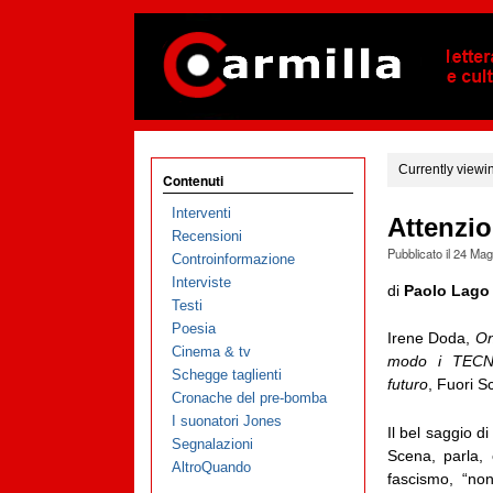
Currently viewi
Contenuti
Interventi
Attenzio
Recensioni
Pubblicato il
24 Mag
Controinformazione
Interviste
di
Paolo Lago
Testi
Poesia
Irene Doda,
On
Cinema & tv
modo i TECNO
Schegge taglienti
futuro
, Fuori S
Cronache del pre-bomba
I suonatori Jones
Il bel saggio d
Segnalazioni
Scena, parla, 
AltroQuando
fascismo, “non