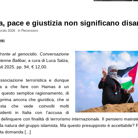
a, pace e giustizia non significano dis
braio 2026
· in
Recensioni
·
tti
 fronte al genocidio. Conversazione
ienne Balibar,
a cura di Luca Salza,
i 2025, pp. 94, € 12,00.
sociazione terroristica e dunque
ia a che fare con Hamas è un
su questo semplice ragionamento, di
 prima ancora che giuridica, che si
iesta che vede coinvolti molti
sidenti in Italia con l’accusa di
delinquere con finalità di terrorismo internazionale. Il pensiero main
la natura del gruppo islamista. Ma questo presupposto è accettabile? P
ta domanda [...]