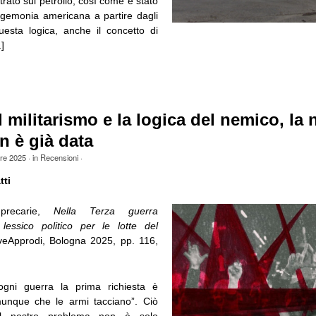
rato sul petrolio, così come è stato
egemonia americana a partire dagli
uesta logica, anche il concetto di
]
l militarismo e la logica del nemico, la 
n è già data
bre 2025
· in
Recensioni
·
tti
 precarie,
Nella Terza guerra
lessico politico per le lotte del
iveApprodi, Bologna 2025, pp. 116,
ogni guerra la prima richiesta è
nque che le armi tacciano”. Ciò
“il nostro problema non è solo