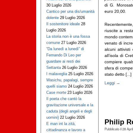
di G. Morosat
30 Luglio 2026
euro 20,00.
Cantico per una dis/umanità
dolente
29 Luglio 2026
Il sostenitore ideale
28
Recentemente, d
Luglio 2026
riuscite a res
La storia non è una fossa
mondo contempo
comune
27 Luglio 2026
venato di incre
“Da lunedì a lunedì” di
alcuni attivisti
Fernando Di Leo per
all’isola di Cr
guardare ai resti dei
compiere qualsi
Settanta
26 Luglio 2026
sfera di compe
I malaveglia
25 Luglio 2026
stato detto [...]
Wasichu, papalagi, sempre
Leggi →
quelli siamo
24 Luglio 2026
Case morte
23 Luglio 2026
Il poeta che cantò la
gravitazione universale e la
caduta (degli angeli e degli
uomini)
22 Luglio 2026
Philip Ro
E man int la zità,
Pubblicato il
28 Apri
cittadinanza e lavoro a