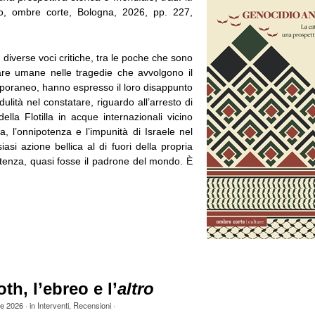
o, ombre corte, Bologna, 2026, pp. 227,
iverse voci critiche, tra le poche che sono
tare umane nelle tragedie che avvolgono il
raneo, hanno espresso il loro disappunto
dulità nel constatare, riguardo all’arresto di
 della Flotilla in acque internazionali vicino
eta, l’onnipotenza e l’impunità di Israele nel
asi azione bellica al di fuori della propria
tenza, quasi fosse il padrone del mondo. È
th, l’ebreo e l’
altro
le 2026
· in
Interventi
,
Recensioni
·