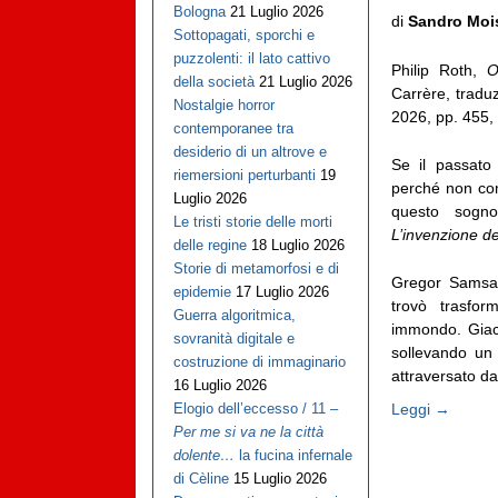
Bologna
21 Luglio 2026
di
Sandro Moi
Sottopagati, sporchi e
puzzolenti: il lato cattivo
Philip Roth,
O
della società
21 Luglio 2026
Carrère, traduz
Nostalgie horror
2026, pp. 455,
contemporanee tra
desiderio di un altrove e
Se il passato
riemersioni perturbanti
19
perché non com
Luglio 2026
questo sogno
Le tristi storie delle morti
L’invenzione de
delle regine
18 Luglio 2026
Storie di metamorfosi e di
Gregor Samsa, 
epidemie
17 Luglio 2026
trovò trasfor
Guerra algoritmica,
immondo. Giac
sovranità digitale e
sollevando un
costruzione di immaginario
attraversato da
16 Luglio 2026
Leggi →
Elogio dell’eccesso / 11 –
Per me si va ne la città
dolente…
la fucina infernale
di Cèline
15 Luglio 2026