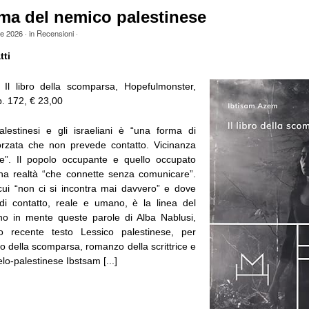
sma del nemico palestinese
le 2026
· in
Recensioni
·
tti
 Il libro della scomparsa, Hopefulmonster,
p. 172, € 23,00
alestinesi e gli israeliani è “una forma di
orzata che non prevede contatto. Vicinanza
ne”. Il popolo occupante e quello occupato
na realtà “che connette senza comunicare”.
cui “non ci si incontra mai davvero” e dove
 di contatto, reale e umano, è la linea del
no in mente queste parole di Alba Nablusi,
uo recente testo Lessico palestinese, per
ibro della scomparsa, romanzo della scrittrice e
elo-palestinese Ibstsam [...]