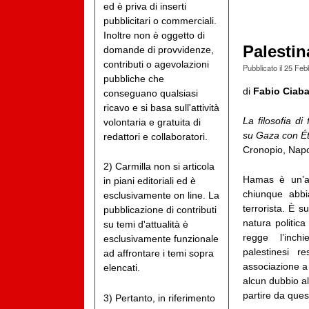
ed è priva di inserti
pubblicitari o commerciali.
Inoltre non è oggetto di
Palestin
domande di provvidenze,
contributi o agevolazioni
Pubblicato il
25 Feb
pubbliche che
di
Fabio Ciaba
conseguano qualsiasi
ricavo e si basa sull'attività
La filosofia di
volontaria e gratuita di
su Gaza con Ét
redattori e collaboratori.
Cronopio, Napol
2) Carmilla non si articola
Hamas è un’as
in piani editoriali ed è
chiunque abb
esclusivamente on line. La
terrorista. È 
pubblicazione di contributi
natura politica
su temi d'attualità è
regge l’inch
esclusivamente funzionale
palestinesi re
ad affrontare i temi sopra
associazione a 
elencati.
alcun dubbio al
partire da ques
3) Pertanto, in riferimento