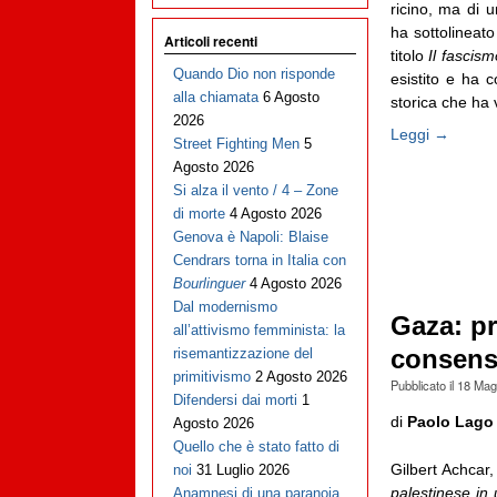
ricino, ma di 
ha sottolineat
Articoli recenti
titolo
Il fascis
Quando Dio non risponde
esistito e ha 
alla chiamata
6 Agosto
storica che ha vi
2026
Leggi →
Street Fighting Men
5
Agosto 2026
Si alza il vento / 4 – Zone
di morte
4 Agosto 2026
Genova è Napoli: Blaise
Cendrars torna in Italia con
Bourlinguer
4 Agosto 2026
Dal modernismo
Gaza: pr
all’attivismo femminista: la
consens
risemantizzazione del
primitivismo
2 Agosto 2026
Pubblicato il
18 Mag
Difendersi dai morti
1
di
Paolo Lago
Agosto 2026
Quello che è stato fatto di
Gilbert Achcar
noi
31 Luglio 2026
palestinese in
Anamnesi di una paranoia