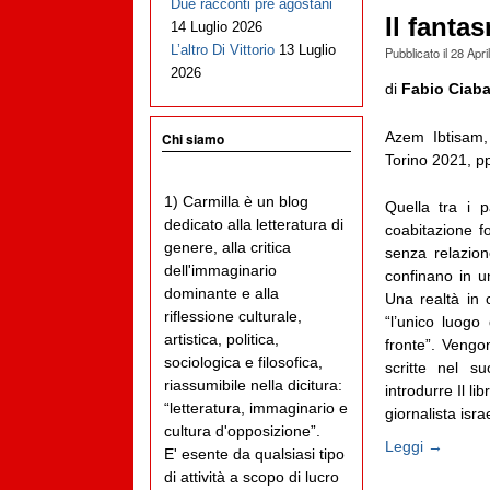
Due racconti pre agostani
Il fanta
14 Luglio 2026
L’altro Di Vittorio
13 Luglio
Pubblicato il
28 Apri
2026
di
Fabio Ciaba
Azem Ibtisam,
Chi siamo
Torino 2021, p
1) Carmilla è un blog
Quella tra i p
dedicato alla letteratura di
coabitazione f
genere, alla critica
senza relazio
dell'immaginario
confinano in u
dominante e alla
Una realtà in 
riflessione culturale,
“l’unico luogo
artistica, politica,
fronte”. Vengo
sociologica e filosofica,
scritte nel s
riassumibile nella dicitura:
introdurre Il l
“letteratura, immaginario e
giornalista isra
cultura d'opposizione”.
Leggi →
E' esente da qualsiasi tipo
di attività a scopo di lucro