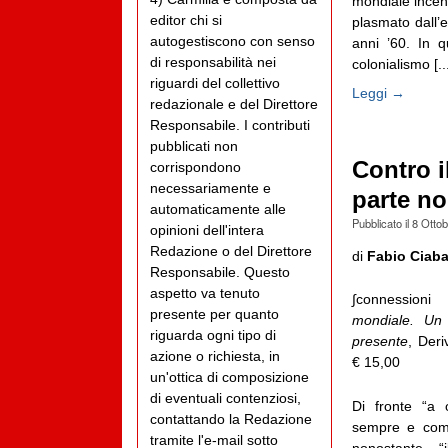
mondiale incent
editor chi si
plasmato dall’
autogestiscono con senso
anni ’60. In q
di responsabilità nei
colonialismo [...
riguardi del collettivo
Leggi →
redazionale e del Direttore
Responsabile. I contributi
pubblicati non
Contro i
corrispondono
necessariamente e
parte no
automaticamente alle
Pubblicato il
8 Otto
opinioni dell'intera
Redazione o del Direttore
di
Fabio Ciaba
Responsabile. Questo
aspetto va tenuto
∫connessioni
presente per quanto
mondiale. Un 
riguarda ogni tipo di
presente
, Der
azione o richiesta, in
€ 15,00
un'ottica di composizione
di eventuali contenziosi,
Di fronte “a 
contattando la Redazione
sempre e comu
tramite l'e-mail sotto
nonostante, 