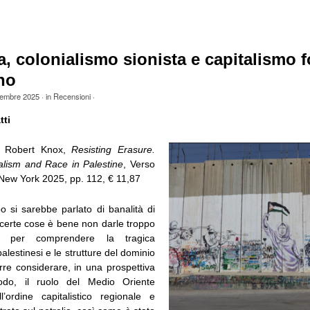
a, colonialismo sionista e capitalismo f
no
embre 2025
· in
Recensioni
·
tti
 Robert Knox,
Resisting Erasure.
ialism and Race in Palestine
, Verso
ew York 2025, pp. 112, € 11,87
 si sarebbe parlato di banalità di
certe cose è bene non darle troppo
: per comprendere la tragica
palestinesi e le strutture del dominio
rre considerare, in una prospettiva
odo, il ruolo del Medio Oriente
ll’ordine capitalistico regionale e