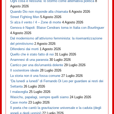
Ogni cosa e nessuna: lo stormo come alternativa politica
8
Agosto 2026
Quando Dio non risponde alla chiamata
6 Agosto 2026
Street Fighting Men
5 Agosto 2026
Si alza il vento / 4 – Zone di morte
4 Agosto 2026
Genova è Napoli: Blaise Cendrars torna in Italia con
Bourlinguer
4 Agosto 2026
Dal modernismo all’attivismo femminista: la risemantizzazione
del primitivismo
2 Agosto 2026
Difendersi dai morti
1 Agosto 2026
Quello che è stato fatto di noi
31 Luglio 2026
Anamnesi di una paranoia
30 Luglio 2026
Cantico per una dis/umanità dolente
29 Luglio 2026
Il sostenitore ideale
28 Luglio 2026
La storia non è una fossa comune
27 Luglio 2026
“Da lunedì a lunedì” di Fernando Di Leo per guardare ai resti dei
Settanta
26 Luglio 2026
I malaveglia
25 Luglio 2026
Wasichu, papalagi, sempre quelli siamo
24 Luglio 2026
Case morte
23 Luglio 2026
Il poeta che cantò la gravitazione universale e la caduta (degli
angeli e degli uomini)
22 Luglio 2026