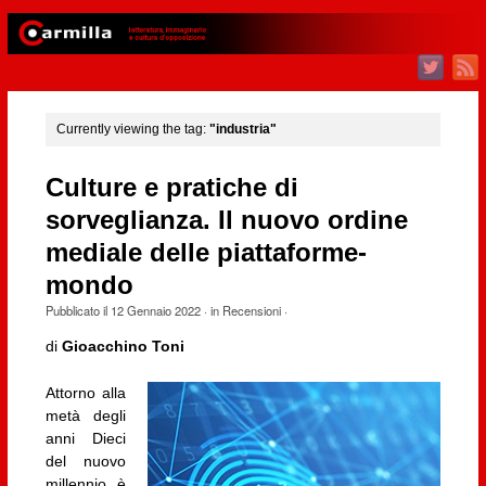
Currently viewing the tag:
"industria"
Culture e pratiche di
sorveglianza. Il nuovo ordine
mediale delle piattaforme-
mondo
Pubblicato il
12 Gennaio 2022
· in
Recensioni
·
di
Gioacchino Toni
Attorno alla
metà degli
anni Dieci
del nuovo
millennio è