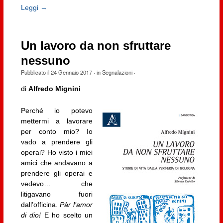
Leggi →
Un lavoro da non sfruttare
nessuno
Pubblicato il
24 Gennaio 2017
· in
Segnalazioni
·
di
Alfredo Mignini
Perché io potevo
mettermi a lavorare
per conto mio? Io
vado a prendere gli
operai? Ho visto i miei
amici che andavano a
prendere gli operai e
vedevo… che
litigavano fuori
dall’officina.
Pàr l’amor
di dio!
E ho scelto un