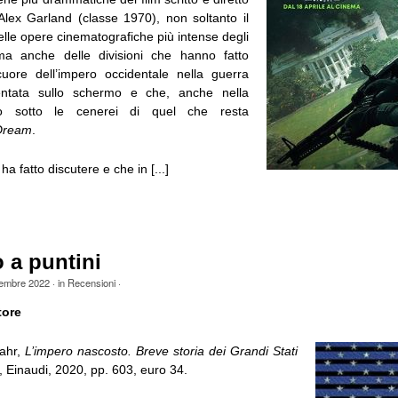
 Alex Garland (classe 1970), non soltanto il
lle opere cinematografiche più intense degli
 ma anche delle divisioni che hanno fatto
 cuore dell’impero occidentale nella guerra
sentata sullo schermo e che, anche nella
no sotto le cenerei di quel che resta
Dream
.
ha fatto discutere e che in [...]
 a puntini
tembre 2022
· in
Recensioni
·
tore
ahr,
L’impero nascosto. Breve storia dei Grandi Stati
, Einaudi, 2020, pp. 603, euro 34.