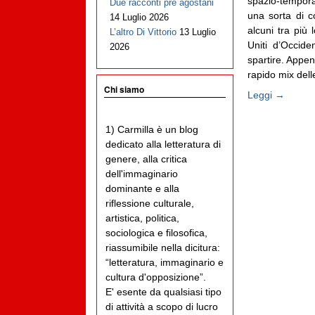
spazio-temporal
Due racconti pre agostani
una sorta di c
14 Luglio 2026
alcuni tra più 
L’altro Di Vittorio
13 Luglio
Uniti d’Occide
2026
spartire. Appe
rapido mix delle
Chi siamo
Leggi →
1) Carmilla è un blog
dedicato alla letteratura di
genere, alla critica
dell'immaginario
dominante e alla
riflessione culturale,
artistica, politica,
sociologica e filosofica,
riassumibile nella dicitura:
“letteratura, immaginario e
cultura d'opposizione”.
E' esente da qualsiasi tipo
di attività a scopo di lucro