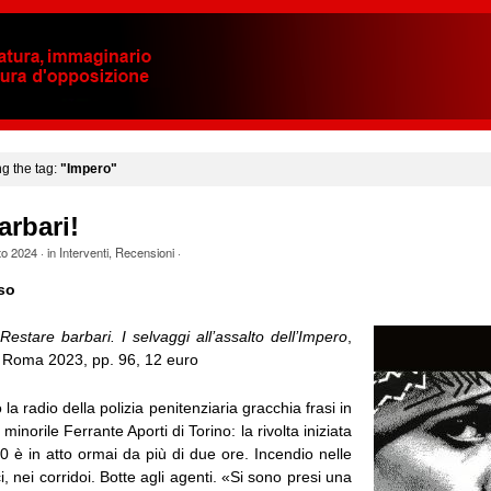
ng the tag:
"Impero"
arbari!
to 2024
· in
Interventi
,
Recensioni
·
so
Restare barbari. I selvaggi all’assalto dell’Impero
,
 Roma 2023, pp. 96, 12 euro
 la radio della polizia penitenziaria gracchia frasi in
inorile Ferrante Aporti di Torino: la rivolta iniziata
 è in atto ormai da più di due ore. Incendio nelle
ici, nei corridoi. Botte agli agenti. «Si sono presi una