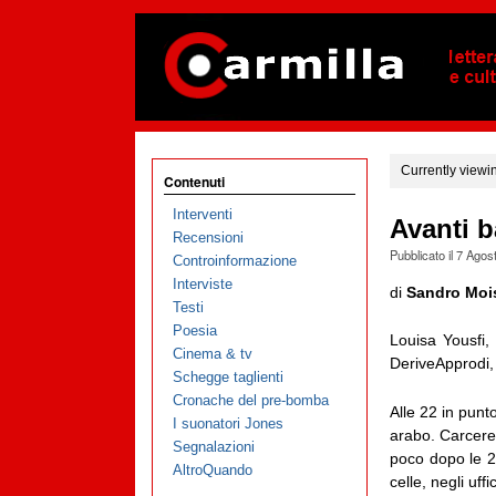
Currently viewi
Contenuti
Interventi
Avanti b
Recensioni
Pubblicato il
7 Agos
Controinformazione
Interviste
di
Sandro Moi
Testi
Poesia
Louisa Yousfi,
Cinema & tv
DeriveApprodi,
Schegge taglienti
Cronache del pre-bomba
Alle 22 in punto
I suonatori Jones
arabo. Carcere m
Segnalazioni
poco dopo le 20
AltroQuando
celle, negli uff