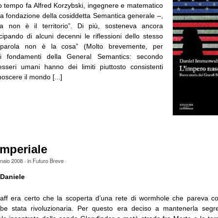
to tempo fa Alfred Korzybski, ingegnere e matematico
 la fondazione della cosiddetta Semantica generale –,
 non è il territorio”. Di più, sosteneva ancora
cipando di alcuni decenni le riflessioni dello stesso
a parola non è la cosa” (Molto brevemente, per
i fondamenti della General Semantics: secondo
esseri umani hanno dei limiti piuttosto consistenti
noscere il mondo [...]
imperiale
naio 2008
· in
Futuro Breve
·
Daniele
Raff era certo che la scoperta d’una rete di wormhole che pareva col
be stata rivoluzionaria. Per questo era deciso a mantenerla segre