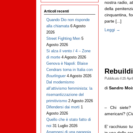
nostra radio, a
della penitenz
Articoli recenti
cinquantina, f
Quando Dio non risponde
parte [...]
alla chiamata
6 Agosto
Leggi →
2026
Street Fighting Men
5
Agosto 2026
Si alza il vento / 4 – Zone
di morte
4 Agosto 2026
Genova è Napoli: Blaise
Rebuild
Cendrars torna in Italia con
Bourlinguer
4 Agosto 2026
Pubblicato il
25 Apri
Dal modernismo
di
Sandro Moi
all’attivismo femminista: la
risemantizzazione del
primitivismo
2 Agosto 2026
Difendersi dai morti
1
– Chi siete?
Agosto 2026
americani? (
Ci
Quello che è stato fatto di
noi
31 Luglio 2026
E’ racchiuso t
Anamnesi di una paranoia
in una delle sc