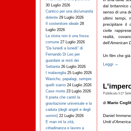
30 Luglio 2026
dal britannico
Cantico per una dis/umanità
senso di una de
dolente
29 Luglio 2026
ultimi tempi,
Il sostenitore ideale
28
precipitare il
Luglio 2026
civile rappre
La storia non è una fossa
realtà, cova
comune
27 Luglio 2026
dell’
American 
“Da lunedì a lunedì” di
Fernando Di Leo per
Un film che già 
guardare ai resti dei
Leggi →
Settanta
26 Luglio 2026
I malaveglia
25 Luglio 2026
Wasichu, papalagi, sempre
L’impero
quelli siamo
24 Luglio 2026
Case morte
23 Luglio 2026
Pubblicato il
27 Set
Il poeta che cantò la
di
Mario Cogli
gravitazione universale e la
caduta (degli angeli e degli
Daniel Immerw
uomini)
22 Luglio 2026
Uniti d’America
E man int la zità,
cittadinanza e lavoro a