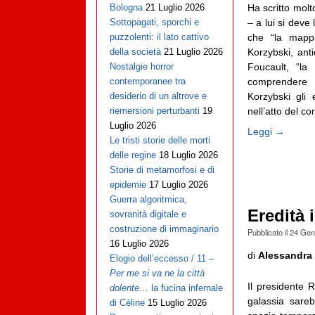
Ha scritto mol
Bologna
21 Luglio 2026
– a lui si deve
Sottopagati, sporchi e
che “la mappa
puzzolenti: il lato cattivo
Korzybski, anti
della società
21 Luglio 2026
Foucault, “l
Nostalgie horror
comprendere 
contemporanee tra
Korzybski gli 
desiderio di un altrove e
nell’atto del co
riemersioni perturbanti
19
Luglio 2026
Leggi →
Le tristi storie delle morti
delle regine
18 Luglio 2026
Storie di metamorfosi e di
epidemie
17 Luglio 2026
Guerra algoritmica,
Eredità 
sovranità digitale e
costruzione di immaginario
Pubblicato il
24 Gen
16 Luglio 2026
di
Alessandra 
Elogio dell’eccesso / 11 –
Per me si va ne la città
Il presidente 
dolente…
la fucina infernale
galassia sareb
di Cèline
15 Luglio 2026