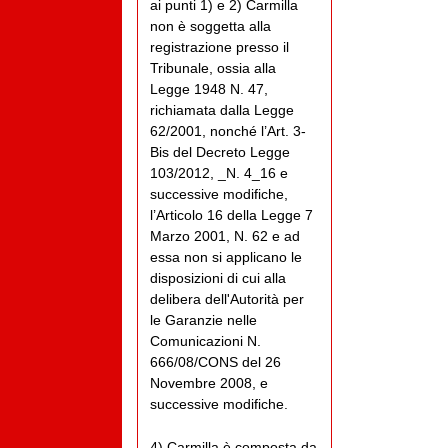
ai punti 1) e 2) Carmilla
non è soggetta alla
registrazione presso il
Tribunale, ossia alla
Legge 1948 N. 47,
richiamata dalla Legge
62/2001, nonché l’Art. 3-
Bis del Decreto Legge
103/2012, _N. 4_16 e
successive modifiche,
l’Articolo 16 della Legge 7
Marzo 2001, N. 62 e ad
essa non si applicano le
disposizioni di cui alla
delibera dell'Autorità per
le Garanzie nelle
Comunicazioni N.
666/08/CONS del 26
Novembre 2008, e
successive modifiche.
4) Carmilla è composta da