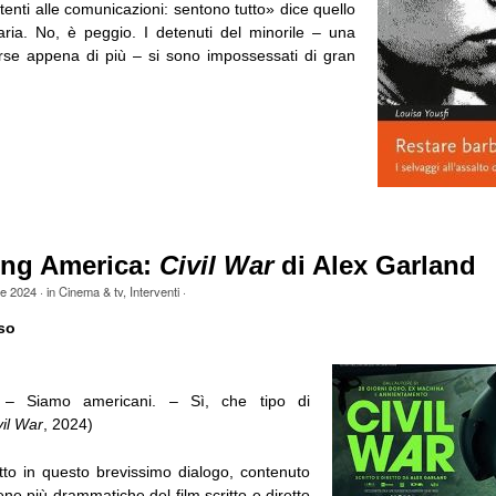
ttenti alle comunicazioni: sentono tutto» dice quello
iaria. No, è peggio. I detenuti del minorile – una
orse appena di più – si sono impossessati di gran
ing America:
Civil War
di Alex Garland
le 2024
· in
Cinema & tv
,
Interventi
·
so
 – Siamo americani. – Sì, che tipo di
vil War
, 2024)
utto in questo brevissimo dialogo, contenuto
ene più drammatiche del film scritto e diretto