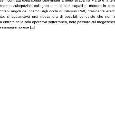
e incontrata dalla sonda Gloryfinder a metà strada fra Marte e la terr
ondotto subspaziale collegato a molti altri, capaci di mettere in cont
lontani angoli del cosmo. Agli occhi di Hilaryus Raff, presidente eredit
nte, si spalancava una nuova era di possibili conquiste che non i
na entrato nella sala operativa sotterranea, notò passare sul megasche
 immagini riprese [...]