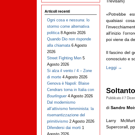
Trevisani)
Articoli recenti
«Potrebbe esse
Ogni cosa e nessuna: lo
qualsiasi cos
stormo come alternativa
l’invecchiament
politica
8 Agosto 2026
all’inizio l’or
Quando Dio non risponde
poi viene da de
alla chiamata
6 Agosto
2026
Il fascino del
Street Fighting Men
5
conosciuto e sco
Agosto 2026
Leggi →
Si alza il vento / 4 – Zone
di morte
4 Agosto 2026
Genova è Napoli: Blaise
Soltanto
Cendrars torna in Italia con
Bourlinguer
4 Agosto 2026
Pubblicato il
7 Dice
Dal modernismo
di
Sandro Moi
all’attivismo femminista: la
risemantizzazione del
Larry McMur
primitivismo
2 Agosto 2026
Supercorall, pp
Difendersi dai morti
1
Agosto 2026