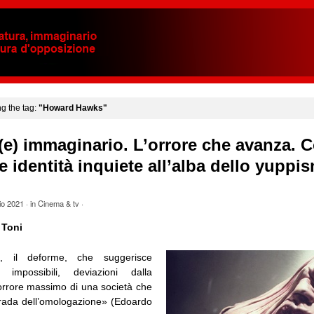
ng the tag:
"Howard Hawks"
e) immaginario. L’orrore che avanza. C
e identità inquiete all’alba dello yuppi
io 2021
· in
Cinema & tv
·
 Toni
o, il deforme, che suggerisce
i impossibili, deviazioni dalla
orrore massimo di una società che
trada dell’omologazione» (Edoardo