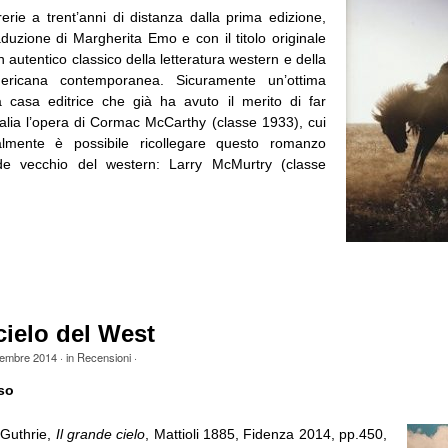
rerie a trent’anni di distanza dalla prima edizione,
duzione di Margherita Emo e con il titolo originale
n autentico classico della letteratura western e della
mericana contemporanea. Sicuramente un’ottima
 casa editrice che già ha avuto il merito di far
talia l’opera di Cormac McCarthy (classe 1933), cui
lmente è possibile ricollegare questo romanzo
ande vecchio del western: Larry McMurtry (classe
 cielo del West
embre 2014
· in
Recensioni
·
so
 Guthrie,
Il grande cielo
, Mattioli 1885, Fidenza 2014, pp.450,