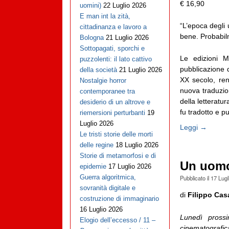
€ 16,90
uomini)
22 Luglio 2026
E man int la zità,
“L’epoca degli
cittadinanza e lavoro a
bene. Probabil
Bologna
21 Luglio 2026
Sottopagati, sporchi e
Le edizioni M
puzzolenti: il lato cattivo
pubblicazione 
della società
21 Luglio 2026
XX secolo, ren
Nostalgie horror
nuova traduzio
contemporanee tra
della letteratur
desiderio di un altrove e
fu tradotto e pu
riemersioni perturbanti
19
Luglio 2026
Leggi →
Le tristi storie delle morti
delle regine
18 Luglio 2026
Storie di metamorfosi e di
Un uomo
epidemie
17 Luglio 2026
Guerra algoritmica,
Pubblicato il
17 Lugl
sovranità digitale e
di
Filippo Cas
costruzione di immaginario
16 Luglio 2026
Lunedì pross
Elogio dell’eccesso / 11 –
cinematografic