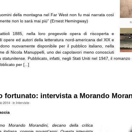
 uomini della montagna nel Far West non fu mai narrata così
mente non lo sarà mai più” (Ernest Hemingway)
attioli 1885, nella loro pregevole opera di riscoperta e
di opere ed autori della letteratura nord-americana del XIX e
dono nuovamente disponibile per il pubblico italiano, nella
ne di Nicola Manuppelli, uno dei capolavori meno conosciuti
a statunitense. Pubblicato, infatti, negli Stati Uniti nel 1947, il romanzo
bblicato per [...]
 fortunato: intervista a Morando Moran
io 2014
· in
Interviste
·
accia
imo Morando Morandini, decano della critica
a italiana, compie novant’anni. Questa intervista