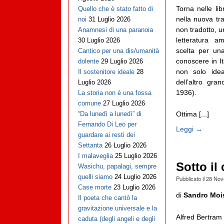
Torna nelle lib
Quello che è stato fatto di
nella nuova tra
noi
31 Luglio 2026
non tradotto, u
Anamnesi di una paranoia
letteratura a
30 Luglio 2026
scelta per una
Cantico per una dis/umanità
conoscere in I
dolente
29 Luglio 2026
non solo idea
Il sostenitore ideale
28
dell’altro gr
Luglio 2026
1936).
La storia non è una fossa
comune
27 Luglio 2026
Ottima [...]
“Da lunedì a lunedì” di
Fernando Di Leo per
Leggi →
guardare ai resti dei
Settanta
26 Luglio 2026
I malaveglia
25 Luglio 2026
Sotto il
Wasichu, papalagi, sempre
quelli siamo
24 Luglio 2026
Pubblicato il
28 Nov
Case morte
23 Luglio 2026
di
Sandro Moi
Il poeta che cantò la
gravitazione universale e la
Alfred Bertram
caduta (degli angeli e degli