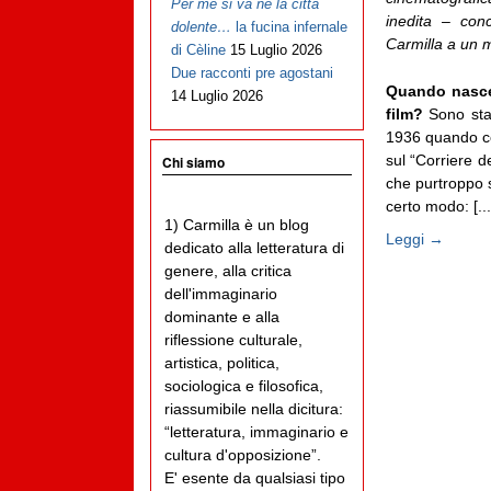
Per me si va ne la città
inedita – con
dolente…
la fucina infernale
Carmilla a un m
di Cèline
15 Luglio 2026
Due racconti pre agostani
Quando nasce
14 Luglio 2026
film?
Sono sta
1936 quando com
sul “Corriere d
Chi siamo
che purtroppo s
certo modo: [...
1) Carmilla è un blog
Leggi →
dedicato alla letteratura di
genere, alla critica
dell'immaginario
dominante e alla
riflessione culturale,
artistica, politica,
sociologica e filosofica,
riassumibile nella dicitura:
“letteratura, immaginario e
cultura d'opposizione”.
E' esente da qualsiasi tipo