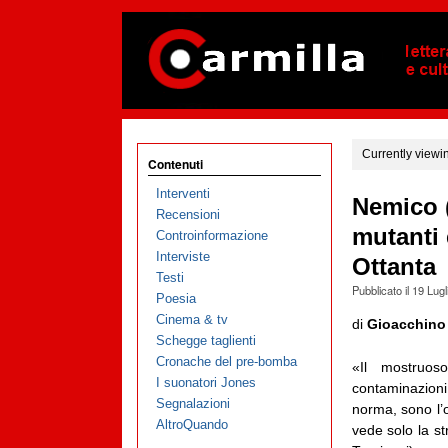
Currently viewi
Contenuti
Interventi
Nemico (
Recensioni
mutanti 
Controinformazione
Interviste
Ottanta
Testi
Pubblicato il
19 Lugl
Poesia
Cinema & tv
di
Gioacchino
Schegge taglienti
Cronache del pre-bomba
«Il mostruos
I suonatori Jones
contaminazion
Segnalazioni
norma, sono l’
AltroQuando
vede solo la s