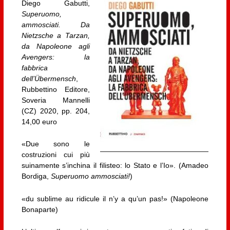
Diego Gabutti,
Superuomo,
ammosciati. Da
Nietzsche a Tarzan,
da Napoleone agli
Avengers: la
fabbrica
dell’Übermensch
,
Rubbettino Editore,
Soveria Mannelli
(CZ) 2020, pp. 204,
14,00 euro
«Due sono le
costruzioni cui più
suinamente s’inchina il filisteo: lo Stato e l’Io». (Amadeo
Bordiga,
Superuomo ammosciati!
)
«du sublime au ridicule il n’y a qu’un pas!» (Napoleone
Bonaparte)