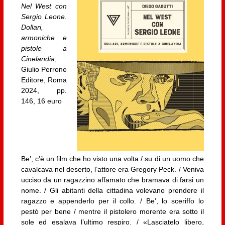
Nel West con
Sergio Leone.
Dollari,
armoniche e
pistole a
Cinelandia
,
Giulio Perrone
Editore, Roma
2024, pp.
146, 16 euro
Be’, c’è un film che ho visto una volta / su di un uomo che
cavalcava nel deserto, l’attore era Gregory Peck. / Veniva
ucciso da un ragazzino affamato che bramava di farsi un
nome. / Gli abitanti della cittadina volevano prendere il
ragazzo e appenderlo per il collo. / Be’, lo sceriffo lo
pestò per bene / mentre il pistolero morente era sotto il
sole ed esalava l’ultimo respiro. / «Lasciatelo libero,