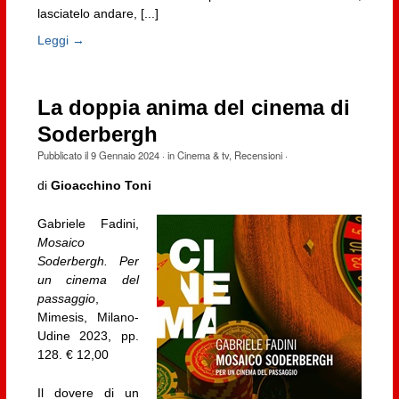
lasciatelo andare, [...]
Leggi →
La doppia anima del cinema di
Soderbergh
Pubblicato il
9 Gennaio 2024
· in
Cinema & tv
,
Recensioni
·
di
Gioacchino Toni
Gabriele Fadini,
Mosaico
Soderbergh. Per
un cinema del
passaggio
,
Mimesis, Milano-
Udine 2023, pp.
128. € 12,00
Il dovere di un