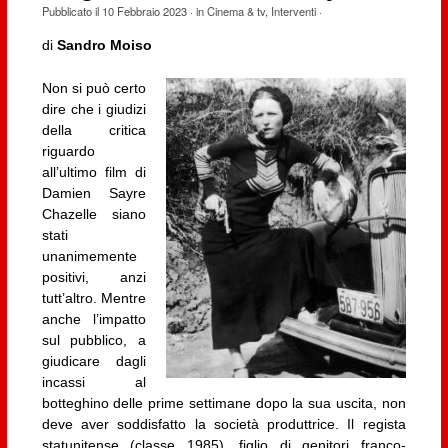
Pubblicato il
10 Febbraio 2023
· in
Cinema & tv
,
Interventi
·
di
Sandro Moiso
Non si può certo
dire che i giudizi
della critica
riguardo
all’ultimo film di
Damien Sayre
Chazelle siano
stati
unanimemente
positivi, anzi
tutt’altro. Mentre
anche l’impatto
sul pubblico, a
giudicare dagli
incassi al
botteghino delle prime settimane dopo la sua uscita, non
deve aver soddisfatto la società produttrice. Il regista
statunitense (classe 1985), figlio di genitori franco-