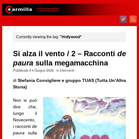
Currently viewing the tag:
"Hollywood"
Si alza il vento / 2 – Racconti
de
paura
sulla megamacchina
Pubblicato il
4 Giugno 2026
· in
Interventi
·
di
Stefania Consigliere e gruppo TUAS (Tutta Un’Altra
Storia)
Non si può
dire che,
lungo il
Novecento,
i racconti
de
paura
sulla