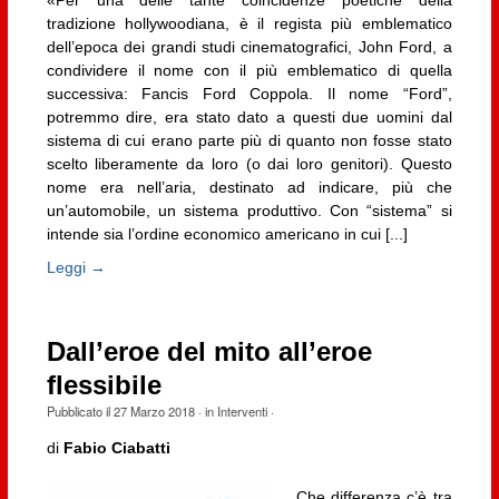
«Per una delle tante coincidenze poetiche della
tradizione hollywoodiana, è il regista più emblematico
dell’epoca dei grandi studi cinematografici, John Ford, a
condividere il nome con il più emblematico di quella
successiva: Fancis Ford Coppola. Il nome “Ford”,
potremmo dire, era stato dato a questi due uomini dal
sistema di cui erano parte più di quanto non fosse stato
scelto liberamente da loro (o dai loro genitori). Questo
nome era nell’aria, destinato ad indicare, più che
un’automobile, un sistema produttivo. Con “sistema” si
intende sia l’ordine economico americano in cui [...]
Leggi →
Dall’eroe del mito all’eroe
flessibile
Pubblicato il
27 Marzo 2018
· in
Interventi
·
di
Fabio Ciabatti
Che differenza c’è tra