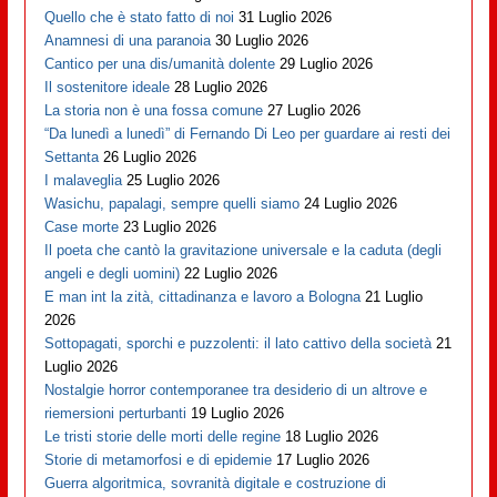
Quello che è stato fatto di noi
31 Luglio 2026
Anamnesi di una paranoia
30 Luglio 2026
Cantico per una dis/umanità dolente
29 Luglio 2026
Il sostenitore ideale
28 Luglio 2026
La storia non è una fossa comune
27 Luglio 2026
“Da lunedì a lunedì” di Fernando Di Leo per guardare ai resti dei
Settanta
26 Luglio 2026
I malaveglia
25 Luglio 2026
Wasichu, papalagi, sempre quelli siamo
24 Luglio 2026
Case morte
23 Luglio 2026
Il poeta che cantò la gravitazione universale e la caduta (degli
angeli e degli uomini)
22 Luglio 2026
E man int la zità, cittadinanza e lavoro a Bologna
21 Luglio
2026
Sottopagati, sporchi e puzzolenti: il lato cattivo della società
21
Luglio 2026
Nostalgie horror contemporanee tra desiderio di un altrove e
riemersioni perturbanti
19 Luglio 2026
Le tristi storie delle morti delle regine
18 Luglio 2026
Storie di metamorfosi e di epidemie
17 Luglio 2026
Guerra algoritmica, sovranità digitale e costruzione di