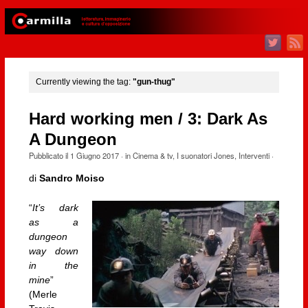
Currently viewing the tag:
"gun-thug"
Hard working men / 3: Dark As
A Dungeon
Pubblicato il
1 Giugno 2017
· in
Cinema & tv
,
I suonatori Jones
,
Interventi
·
di
Sandro Moiso
“
It’s dark
as a
dungeon
way down
in the
mine
”
(Merle