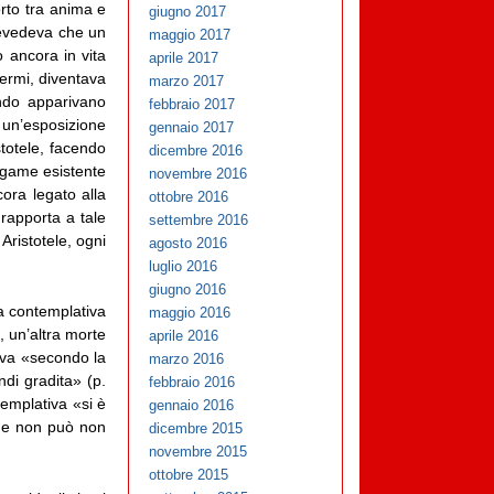
orto tra anima e
giugno 2017
prevedeva che un
maggio 2017
 ancora in vita
aprile 2017
vermi, diventava
marzo 2017
ando apparivano
febbraio 2017
a un’esposizione
gennaio 2017
stotele, facendo
dicembre 2016
legame esistente
novembre 2016
cora legato alla
ottobre 2016
 rapporta a tale
settembre 2016
 Aristotele, ogni
agosto 2016
luglio 2016
giugno 2016
a contemplativa
maggio 2016
i, un’altra morte
aprile 2016
tiva «secondo la
marzo 2016
di gradita» (p.
febbraio 2016
ntemplativa «si è
gennaio 2016
che non può non
dicembre 2015
novembre 2015
ottobre 2015