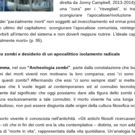
diretta da Jonny Campbell, 2013-2014) 
una “cura” per i “risvegliati”, si t
scongiurare l’apocalisse/rivoluzione
dei “parzialmente morti” non soggetti ad invecchiamento ed ormai privi
 ultimo del capitalismo: scongiurare l’apocalisse comunista, reintegr
orbirli all’interno del sistema e non doverli neppure nutrire. L’ideale ca
ialmente morti» (p. 95).
o zombi e desiderio di un apocalittico isolamento radicale
emma
, nel suo
“Archeologia zombi”
, parte dalla constatazione che b
oni dei morti viventi non motivano la loro comparsa; essi “ci sono
 questi zombi? Affermando che essi “ci sono sempre stati” si mette
base che li vuole legati al contemporaneo ed al connubio tecnologi
nte dal significato che oggi possiamo dare alla figura dello zombi 
igura esclusivamente a tale connubio; il morto vivente ha una lunga 
tudioso, non può essere disgiunta dalle origini della cultura filosofica o
orto vivente è conosciuta nell’antichità. «Gli antichi filosofi ricercav
– ciò che in fin dei conti era la vita contemplativa – distinta, se non ad
a di “morte in vita”, rappresentata dalla vita quotidiana. Un’analogia f