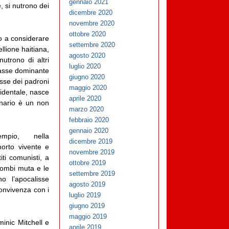
gennaio 2021
, si nutrono dei
dicembre 2020
novembre 2020
ottobre 2020
to a considerare
settembre 2020
llione haitiana,
agosto 2020
utrono di altri
luglio 2020
classe dominante
giugno 2020
asse dei padroni
maggio 2020
cidentale, nasce
aprile 2020
ionario è un non
marzo 2020
febbraio 2020
gennaio 2020
mpio, nella
dicembre 2019
orto vivente e
novembre 2019
ti comunisti, a
ottobre 2019
 zombi muta e le
settembre 2019
o l’apocalisse
agosto 2019
convivenza con i
luglio 2019
giugno 2019
maggio 2019
inic Mitchell e
aprile 2019