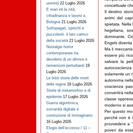
uomini)
22 Luglio 2026
concettuale che
E man int la zità,
Il destino sto
cittadinanza e lavoro a
animi del capi
Bologna
21 Luglio 2026
spietata. Nella 
Sottopagati, sporchi e
hegeliana, so
puzzolenti: il lato cattivo
dominante. Ciò
della società
21 Luglio 2026
Engels diventa 
Nostalgie horror
Ma il meccanism
contemporanee tra
essere più ric
desiderio di un altrove e
salvare la pe
riemersioni perturbanti
19
autocoscienza
Luglio 2026
solamente un no
Le tristi storie delle morti
autonoma nella
delle regine
18 Luglio 2026
coscienza pas
Storie di metamorfosi e di
convertirà nell
epidemie
17 Luglio 2026
classe oppressa
Guerra algoritmica,
moderno si ass
sovranità digitale e
Per questo mot
costruzione di immaginario
perché non è in
16 Luglio 2026
provvedere a “
Elogio dell’eccesso / 11 –
poveri da esse