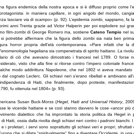
a figura endemica della nostra epoca e si è diffuso proprio come l’
 protagonista: in maniera capillare, in ogni angolo del mondo, cangia
enza lasciare via di scampo» (p. 92). L’epidemia zombi, sappiamo, fa 
primi anni Trenta grazie ad Victor Halperin per poi esplodere sui gra
imo film-zombi di George Romero ma, sostiene
Cateno Tempio
nel s
 si potrebbe affermare che la figura dello zombi sia nata ben prim
igura horror propria dell’età contemporanea. «Pare infatti che la di
Fenomenologia
hegeliana sia compenetrata di spirito haitiano. La rivoluz
lario di ciò che avevano dimostrato i francesi nel 1789. O forse n
esiderato, visto che alla fine si ritorse contro l’impero coloniale franc
ualche modo addirittura Napoleone, che nel 1802 vi aveva mandato 
o dal cognato Leclerc. Gli schiavi neri s’erano ribellati e ambivano all’
l’indipendenza di Haiti, che finalmente, dopo proteste, manifestazioni
 1790, fu ottenuta nel 1804» (p. 93).
mericana Susan Buck-Morss (
Hegel, Haiti and Universal History
, 200
se le vicende haitiane e se così stanno davvero le cose «ancor più de
ovimento dialettico che ha improntato la storia politica da Hegel in p
i di Haiti, ossia dalla rivolta degli schiavi neri contro i padroni bianchi.
 e i proletari; i servi sono soprattutto gli schiavi veri e propri, sfruttat
uropa che si dilata “spiritualmente” fino a diventare Occidente, in un