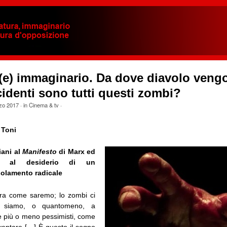
(e) immaginario. Da dove diavolo veng
identi sono tutti questi zombi?
zo 2017
· in
Cinema & tv
·
 Toni
tiani al
Manifesto
di Marx ed
o al desiderio di un
solamento radicale
tra come saremo; lo zombi ci
 siamo, o quantomeno, a
è più o meno pessimisti, come
iventare […] È questo il sogno