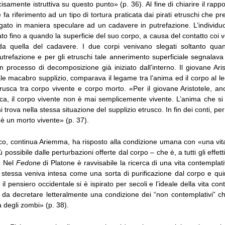
cisamente istruttiva su questo punto» (p. 36). Al fine di chiarire il rapp
e fa riferimento ad un tipo di tortura praticata dai pirati etruschi che 
egato in maniera speculare ad un cadavere in putrefazione. L’individuo
to fino a quando la superficie del suo corpo, a causa del contatto coi 
e da quella del cadavere. I due corpi venivano slegati soltanto qu
putrefazione e per gli etruschi tale annerimento superficiale segnalav
n processo di decomposizione già iniziato dall’interno. Il giovane Ari
ale macabro supplizio, comparava il legame tra l’anima ed il corpo al 
trusca tra corpo vivente e corpo morto. «Per il giovane Aristotele, an
nica, il corpo vivente non è mai semplicemente vivente. L’anima che si
si trova nella stessa situazione del supplizio etrusco. In fin dei conti, per
è un morto vivente» (p. 37).
tico, continua Ariemma, ha risposto alla condizione umana con «una vit
ù possibile dalle perturbazioni offerte dal corpo – che è, a tutti gli effett
). Nel
Fedone
di Platone è ravvisabile la ricerca di una vita contempla
 stessa veniva intesa come una sorta di purificazione dal corpo e quin
 il pensiero occidentale si è ispirato per secoli e l’ideale della vita co
o da decretare letteralmente una condizione dei “non contemplativi” 
a degli zombi» (p. 38).