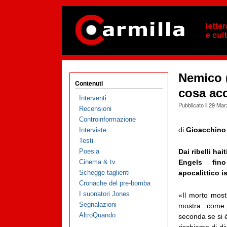
Nemico 
Contenuti
cosa acc
Interventi
Pubblicato il
29 Mar
Recensioni
Controinformazione
di
Gioacchino
Interviste
Testi
Poesia
Dai ribelli hai
Cinema & tv
Engels fin
Schegge taglienti
apocalittico i
Cronache del pre-bomba
I suonatori Jones
«Il morto mos
Segnalazioni
mostra come
AltroQuando
seconda se si 
rischiamo di d