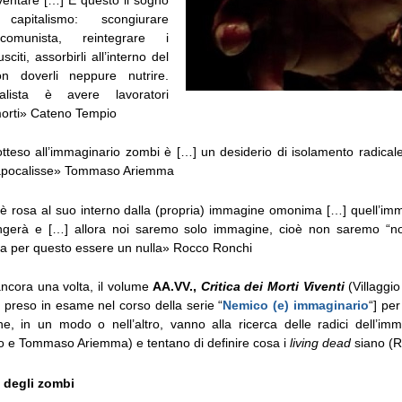
capitalismo: scongiurare
 comunista, reintegrare i
usciti, assorbirli all’interno del
n doverli neppure nutrire.
talista è avere lavoratori
orti» Cateno Tempio
sotteso all’immaginario zombi è […] un desiderio di isolamento radica
’apocalisse» Tommaso Ariemma
a è rosa al suo interno dalla (propria) immagine omonima […] quell’im
iungerà e […] allora noi saremo solo immagine, cioè non saremo “
a per questo essere un nulla» Rocco Ronchi
ncora una volta, il volume
AA.VV.,
Critica dei Morti Viventi
(Villaggio
à preso in esame nel corso della serie “
Nemico (e) immaginario
“] per
 che, in un modo o nell’altro, vanno alla ricerca delle radici dell’im
 e Tommaso Ariemma) e tentano di definire cosa i
living dead
siano (R
e degli zombi