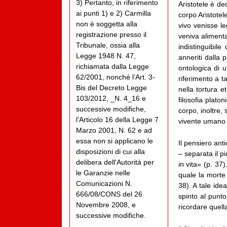
3) Pertanto, in riferimento
Aristotele è de
ai punti 1) e 2) Carmilla
corpo Aristotel
non è soggetta alla
vivo venisse l
registrazione presso il
veniva alimenta
Tribunale, ossia alla
indistinguibil
Legge 1948 N. 47,
anneriti dalla 
richiamata dalla Legge
ontologica di u
62/2001, nonché l’Art. 3-
riferimento a t
Bis del Decreto Legge
nella tortura e
103/2012, _N. 4_16 e
filosofia plato
successive modifiche,
corpo, inoltre, 
l’Articolo 16 della Legge 7
vivente umano 
Marzo 2001, N. 62 e ad
essa non si applicano le
Il pensiero an
disposizioni di cui alla
– separata il pi
delibera dell'Autorità per
in vita» (p. 37
le Garanzie nelle
quale la morte
Comunicazioni N.
38). A tale idea
666/08/CONS del 26
spinto al punt
Novembre 2008, e
ricordare quell
successive modifiche.