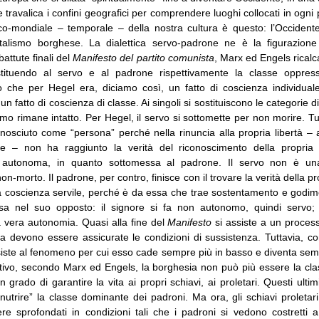
 travalica i confini geografici per comprendere luoghi collocati in ogni 
rico-mondiale – temporale – della nostra cultura è questo: l’Occidente
talismo borghese. La dialettica servo-padrone ne è la figurazione
battute finali del
Manifesto del partito comunista
, Marx ed Engels ricalca
stituendo al servo e al padrone rispettivamente la classe oppres
 che per Hegel era, diciamo così, un fatto di coscienza individua
un fatto di coscienza di classe. Ai singoli si sostituiscono le categorie 
o rimane intatto. Per Hegel, il servo si sottomette per non morire. T
onosciuto come “persona” perché nella rinuncia alla propria libertà – 
lle – non ha raggiunto la verità del riconoscimento della propri
 autonoma, in quanto sottomessa al padrone. Il servo non è un
n-morto. Il padrone, per contro, finisce con il trovare la verità della p
 coscienza servile, perché è da essa che trae sostentamento e godim
sa nel suo opposto: il signore si fa non autonomo, quindi servo; q
a vera autonomia. Quasi alla fine del
Manifesto
si assiste a un process
 devono essere assicurate le condizioni di sussistenza. Tuttavia, con
iste al fenomeno per cui esso cade sempre più in basso e diventa sem
ivo, secondo Marx ed Engels, la borghesia non può più essere la cl
 grado di garantire la vita ai propri schiavi, ai proletari. Questi ult
nutrire” la classe dominante dei padroni. Ma ora, gli schiavi proletar
re sprofondati in condizioni tali che i padroni si vedono costretti a 