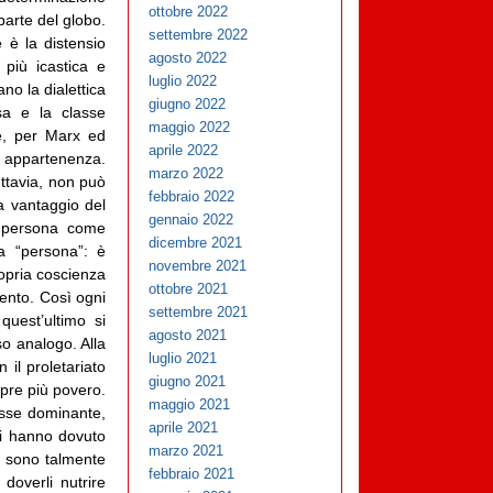
ottobre 2022
parte del globo.
settembre 2022
 è la distensio
agosto 2022
 più icastica e
luglio 2022
no la dialettica
giugno 2022
sa e la classe
maggio 2022
le, per Marx ed
aprile 2022
di appartenenza.
marzo 2022
uttavia, non può
febbraio 2022
a vantaggio del
gennaio 2022
a persona come
dicembre 2021
a “persona”: è
novembre 2021
ropria coscienza
ottobre 2021
ento. Così ogni
settembre 2021
uest’ultimo si
agosto 2021
o analogo. Alla
luglio 2021
 il proletariato
giugno 2021
pre più povero.
maggio 2021
asse dominante,
aprile 2021
imi hanno dovuto
marzo 2021
i sono talmente
febbraio 2021
doverli nutrire