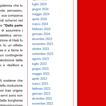
luglio 2024
epidemia che lo
giugno 2024
nte, pervasivo,
maggio 2024
la sua comparsa
aprile 2024
ndi schermi nel
marzo 2024
uo
“Dalla parte
febbraio 2024
a di assumere i
gennaio 2024
alettica servo-
dicembre 2023
ione di Haiti fu
novembre 2023
e fu un effetto
ottobre 2023
ese e a farne le
settembre 2023
un contingente
agosto 2023
abolizione della
luglio 2023
 e ribellioni a
giugno 2023
maggio 2023
aprile 2023
9) sostiene che
marzo 2023
lla rivoluzione
febbraio 2023
oi trae origine
gennaio 2023
 I servi sono non
dicembre 2022
i dalla borghesia
novembre 2022
a determinazione