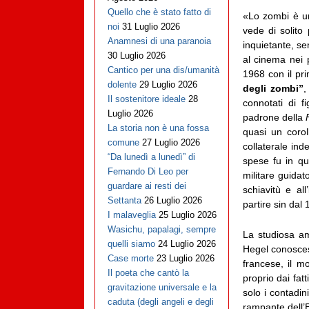
Quello che è stato fatto di
«Lo zombi è un
noi
31 Luglio 2026
vede di solito
Anamnesi di una paranoia
inquietante, s
30 Luglio 2026
al cinema nei 
Cantico per una dis/umanità
1968 con il pr
dolente
29 Luglio 2026
degli zombi”
,
Il sostenitore ideale
28
connotati di f
Luglio 2026
padrone della
La storia non è una fossa
quasi un corol
comune
27 Luglio 2026
collaterale ind
“Da lunedì a lunedì” di
spese fu in q
Fernando Di Leo per
militare guidat
guardare ai resti dei
schiavitù e al
Settanta
26 Luglio 2026
partire sin dal
I malaveglia
25 Luglio 2026
Wasichu, papalagi, sempre
La studiosa a
quelli siamo
24 Luglio 2026
Hegel conosces
Case morte
23 Luglio 2026
francese, il m
Il poeta che cantò la
proprio dai fatt
gravitazione universale e la
solo i contadini
caduta (degli angeli e degli
rampante dell’E