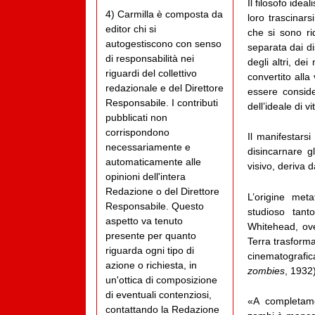
Il filosofo idea
4) Carmilla è composta da
loro trascinars
editor chi si
che si sono ri
autogestiscono con senso
separata dai di
di responsabilità nei
degli altri, de
riguardi del collettivo
convertito all
redazionale e del Direttore
essere conside
Responsabile. I contributi
dell’ideale di v
pubblicati non
corrispondono
Il manifestarsi
necessariamente e
disincarnare gl
automaticamente alle
visivo, deriva 
opinioni dell'intera
Redazione o del Direttore
L’origine met
Responsabile. Questo
studioso tan
aspetto va tenuto
Whitehead, ov
presente per quanto
Terra trasform
riguarda ogni tipo di
cinematografi
azione o richiesta, in
zombies
, 1932)
un'ottica di composizione
di eventuali contenziosi,
«A completamen
contattando la Redazione