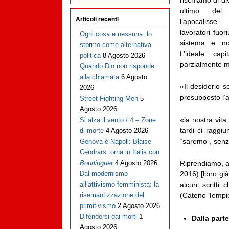
ultimo del 
Articoli recenti
l’apocalisse
lavoratori fuori
Ogni cosa e nessuna: lo
sistema e no
stormo come alternativa
L’ideale capi
politica
8 Agosto 2026
parzialmente m
Quando Dio non risponde
alla chiamata
6 Agosto
«Il desiderio 
2026
presupposto l
Street Fighting Men
5
Agosto 2026
«la nostra vit
Si alza il vento / 4 – Zone
tardi ci ragg
di morte
4 Agosto 2026
“saremo”, senz
Genova è Napoli: Blaise
Cendrars torna in Italia con
Riprendiamo, a
Bourlinguer
4 Agosto 2026
2016) [libro gi
Dal modernismo
alcuni scritti
all’attivismo femminista: la
(Cateno Tempio
risemantizzazione del
primitivismo
2 Agosto 2026
Difendersi dai morti
1
Dalla part
Agosto 2026