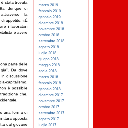
è stata trovata
marzo 2019
ratta dunque di
febbraio 2019
 attraverso la
gennaio 2019
 di appetito. «È
dicembre 2018
are i lavoratori
novembre 2018
pitalista è avere
ottobre 2018
settembre 2018
agosto 2018
luglio 2018
giugno 2018
uona parte delle
maggio 2018
 già”. Da dove
aprile 2018
 in discussione
marzo 2018
a-capitalismo.
febbraio 2018
non è possibile
gennaio 2018
tradizione che,
dicembre 2017
ccidentale.
novembre 2017
ottobre 2017
ano una forma di
settembre 2017
dirittura opposta
agosto 2017
atta dal giovane
luglio 2017