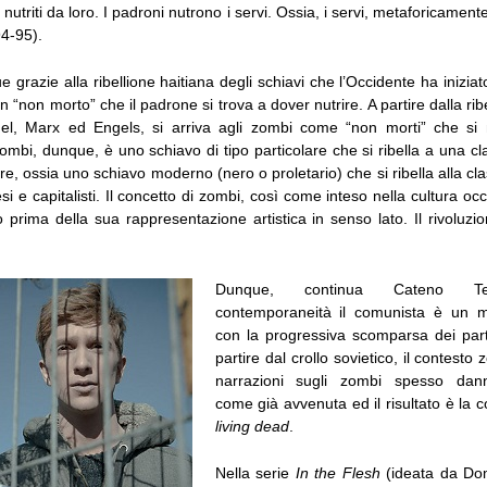
nutriti da loro. I padroni nutrono i servi. Ossia, i servi, metaforicamente
4-95).
grazie alla ribellione haitiana degli schiavi che l’Occidente ha inizia
n “non morto” che il padrone si trova a dover nutrire. A partire dalla ribe
el, Marx ed Engels, si arriva agli zombi come “non morti” che si n
zombi, dunque, è uno schiavo di tipo particolare che si ribella a una 
lare, ossia uno schiavo moderno (nero o proletario) che si ribella alla cl
si e capitalisti. Il concetto di zombi, così come inteso nella cultura oc
 prima della sua rappresentazione artistica in senso lato. Il rivoluz
Dunque, continua Cateno Te
contemporaneità il comunista è un m
con la progressiva scomparsa dei parti
partire dal crollo sovietico, il contesto
narrazioni sugli zombi spesso dann
come già avvenuta ed il risultato è la 
living dead
.
Nella serie
In the Flesh
(ideata da Dom