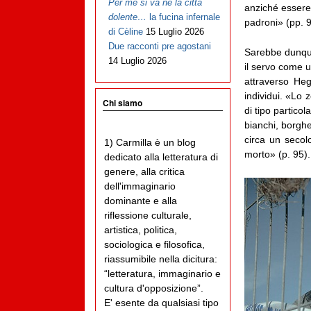
Per me si va ne la città
anziché essere 
dolente…
la fucina infernale
padroni» (pp. 9
di Cèline
15 Luglio 2026
Due racconti pre agostani
Sarebbe dunque 
14 Luglio 2026
il servo come u
attraverso Heg
individui. «Lo 
Chi siamo
di tipo partico
bianchi, borghe
circa un secolo
1) Carmilla è un blog
morto» (p. 95).
dedicato alla letteratura di
genere, alla critica
dell'immaginario
dominante e alla
riflessione culturale,
artistica, politica,
sociologica e filosofica,
riassumibile nella dicitura:
“letteratura, immaginario e
cultura d'opposizione”.
E' esente da qualsiasi tipo