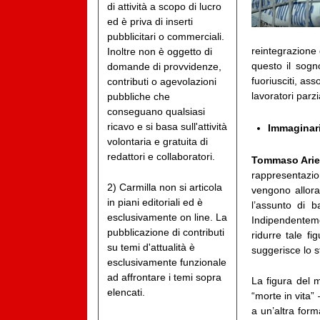
di attività a scopo di lucro
ed è priva di inserti
pubblicitari o commerciali.
reintegrazione 
Inoltre non è oggetto di
questo il sogno
domande di provvidenze,
fuoriusciti, ass
contributi o agevolazioni
lavoratori parz
pubbliche che
conseguano qualsiasi
ricavo e si basa sull'attività
Immaginari
volontaria e gratuita di
redattori e collaboratori.
Tommaso Ari
rappresentazi
2) Carmilla non si articola
vengono allora
in piani editoriali ed è
l’assunto di 
esclusivamente on line. La
Indipendenteme
pubblicazione di contributi
ridurre tale f
su temi d'attualità è
suggerisce lo s
esclusivamente funzionale
ad affrontare i temi sopra
La figura del m
elencati.
“morte in vita” 
a un’altra form