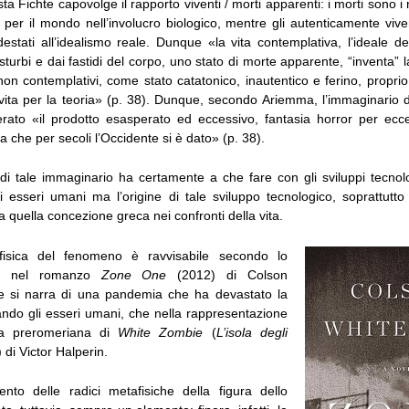
lista Fichte capovolge il rapporto viventi / morti apparenti: i morti sono i 
i per il mondo nell’involucro biologico, mentre gli autenticamente viv
destati all’idealismo reale. Dunque «la vita contemplativa, l’ideale d
sturbi e dai fastidi del corpo, uno stato di morte apparente, “inventa” 
i non contemplativi, come stato catatonico, inautentico e ferino, proprio
a vita per la teoria» (p. 38). Dunque, secondo Ariemma, l’immaginario 
rato «il prodotto esasperato ed eccessivo, fantasia horror per ecce
ita che per secoli l’Occidente si è dato» (p. 38).
 di tale immaginario ha certamente a che fare con gli sviluppi tecnol
i esseri umani ma l’origine di tale sviluppo tecnologico, soprattutto
da quella concezione greca nei confronti della vita.
afisica del fenomeno è ravvisabile secondo lo
to nel romanzo
Zone One
(2012) di Colson
e si narra di una pandemia che ha devastato la
ando gli esseri umani, che nella rappresentazione
ca preromeriana di
White Zombie
(
L’isola degli
 di Victor Halperin.
to delle radici metafisiche della figura dello